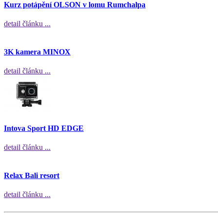
Kurz potápění OLSON v lomu Rumchalpa
detail článku ...
3K kamera MINOX
detail článku ...
Intova Sport HD EDGE
detail článku ...
Relax Bali resort
detail článku ...