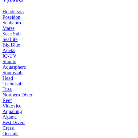
Henderson
Poseidon
Scubapro
Mares
Seac Sub
SeaLife
Big Blue
Apeks
IQ-UV
Suunto
Aquasphere
Soprassub
Head
Technisub
Tusa
Northern Diver
Reef
Vitkovice
Aqualung
Agama
Best Divers
Cressi
Oceanic