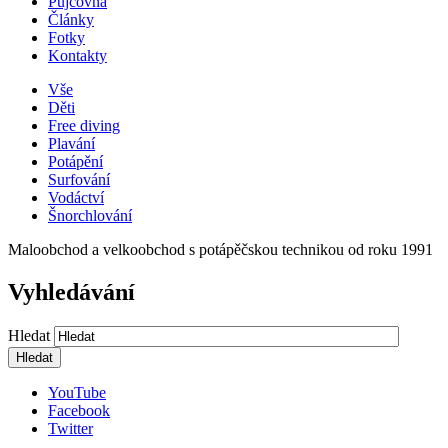
Půjčovna
Články
Fotky
Kontakty
Vše
Děti
Free diving
Plavání
Potápění
Surfování
Vodáctví
Šnorchlování
Maloobchod a velkoobchod s potápěčskou technikou od roku 1991
Vyhledávání
Hledat
YouTube
Facebook
Twitter