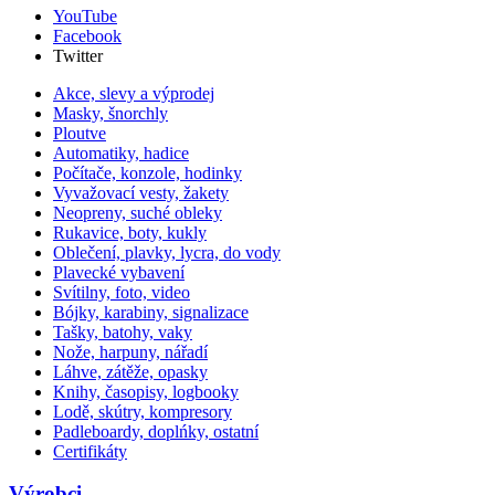
YouTube
Facebook
Twitter
Akce, slevy a výprodej
Masky, šnorchly
Ploutve
Automatiky, hadice
Počítače, konzole, hodinky
Vyvažovací vesty, žakety
Neopreny, suché obleky
Rukavice, boty, kukly
Oblečení, plavky, lycra, do vody
Plavecké vybavení
Svítilny, foto, video
Bójky, karabiny, signalizace
Tašky, batohy, vaky
Nože, harpuny, nářadí
Láhve, zátěže, opasky
Knihy, časopisy, logbooky
Lodě, skútry, kompresory
Padleboardy, doplńky, ostatní
Certifikáty
Výrobci