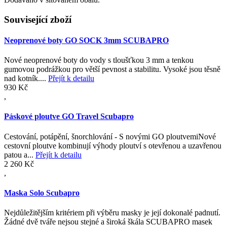
Související zboží
Neoprenové boty GO SOCK 3mm SCUBAPRO
Nové neoprenové boty do vody s tloušťkou 3 mm a tenkou
gumovou podrážkou pro větší pevnost a stabilitu. Vysoké jsou těsně
nad kotník....
Přejít k detailu
930 Kč
,
Páskové ploutve GO Travel Scubapro
Cestování, potápění, šnorchlování - S novými GO ploutvemiNové
cestovní ploutve kombinují výhody ploutví s otevřenou a uzavřenou
patou a...
Přejít k detailu
2 260 Kč
,
Maska Solo Scubapro
Nejdůležitějším kritériem při výběru masky je její dokonalé padnutí.
Žádné dvě tváře nejsou stejné a široká škála SCUBAPRO masek