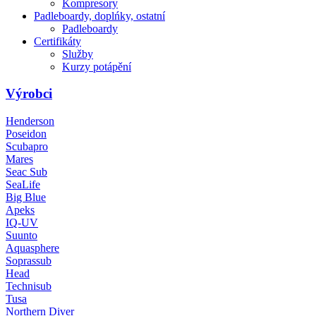
Kompresory
Padleboardy, doplńky, ostatní
Padleboardy
Certifikáty
Služby
Kurzy potápění
Výrobci
Henderson
Poseidon
Scubapro
Mares
Seac Sub
SeaLife
Big Blue
Apeks
IQ-UV
Suunto
Aquasphere
Soprassub
Head
Technisub
Tusa
Northern Diver