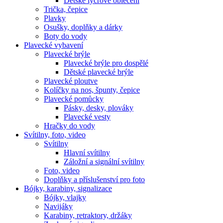
Dětské lycrové oblečení
Trička, čepice
Plavky
Osušky, doplňky a dárky
Boty do vody
Plavecké vybavení
Plavecké brýle
Plavecké brýle pro dospělé
Dětské plavecké brýle
Plavecké ploutve
Kolíčky na nos, špunty, čepice
Plavecké pomůcky
Pásky, desky, plováky
Plavecké vesty
Hračky do vody
Svítilny, foto, video
Svítilny
Hlavní svítilny
Záložní a signální svítilny
Foto, video
Doplňky a příslušenství pro foto
Bójky, karabiny, signalizace
Bójky, vlajky
Navijáky
Karabiny, retraktory, držáky