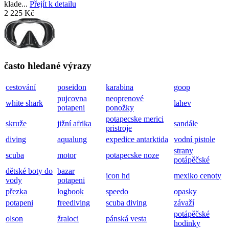
klade...
Přejít k detailu
2 225 Kč
často hledané výrazy
cestování
poseidon
karabina
goop
pujcovna
neoprenové
white shark
lahev
potapeni
ponožky
potapecske merici
skruže
jižní afrika
sandále
pristroje
diving
aqualung
expedice antarktida
vodní pistole
strany
scuba
motor
potapecske noze
potápěčské
dětské boty do
bazar
icon hd
mexiko cenoty
vody
potapeni
přezka
logbook
speedo
opasky
potapeni
freediving
scuba diving
závaží
potápěčské
olson
žraloci
pánská vesta
hodinky