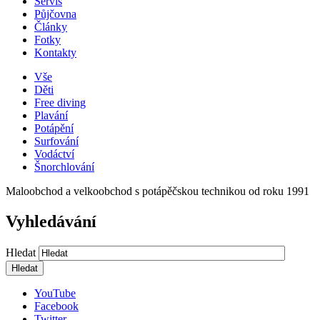
Servis
Půjčovna
Články
Fotky
Kontakty
Vše
Děti
Free diving
Plavání
Potápění
Surfování
Vodáctví
Šnorchlování
Maloobchod a velkoobchod s potápěčskou technikou od roku 1991
Vyhledávání
Hledat
YouTube
Facebook
Twitter