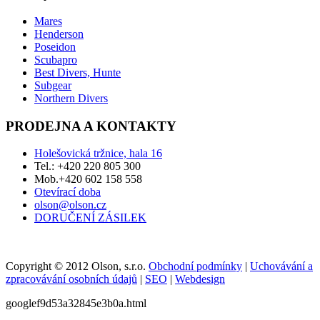
Mares
Henderson
Poseidon
Scubapro
Best Divers, Hunte
Subgear
Northern Divers
PRODEJNA A KONTAKTY
Holešovická tržnice, hala 16
Tel.: +420 220 805 300
Mob.+420 602 158 558
Otevírací doba
olson@olson.cz
DORUČENÍ ZÁSILEK
Copyright © 2012 Olson, s.r.o.
Obchodní podmínky
|
Uchovávání a
zpracovávání osobních údajů
|
SEO
|
Webdesign
googlef9d53a32845e3b0a.html