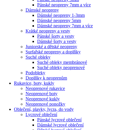
Pánské neopreny 7mm a více
Dámské neopreny
Dámské neopreny 1-3mm
Dámské neopreny 5mm
Dámské neopreny 7mm a více
Krátké neopreny a vesty
Pánské šorty a vesty
Dámské šorty a vesty
Juniorské a dětské neopreny
Surfařské neopreny a doplňky
Suché obleky
Suché obleky membránové
Suché obleky neoprenové
Podobleky
Doplňky k neoprenům
Rukavice, boty, kukly
Neoprenové rukavice
Neoprenové boty
Neoprenové kukly
Neoprenové ponožky
Oblečení, plavky, lycra, do vody
Lycrové oblečení
Pánské lycrové oblečení
Dámské lycrové oblečení