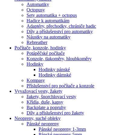
Automatiky
Octopusy
Sety automatika + octopus
Hadice k automatikám
Adaptéry, přechodky, chrániče hadic
Díly a příslušenství pro automatiky
Náustky na automatiky
Rebreather
Počítače, konzole, hodinky
Potápěčské počítače
Konzole, tlakoměry, hloubkoměry
Hodinky
Hodinky pánské
Hodinky dámské
Kompasy
Příslušenství pro počítače a konzole
Vyvažovací vesty, žakety
žakety, šnorchlovací vesty
Křídla, duše, kapsy
Backplate a popruhy
Díly a příslušenství pro žakety
Neopreny, suché obleky
Pánské neopreny
Pánské neopreny 1-3mm
Pánské neopreny 5mm