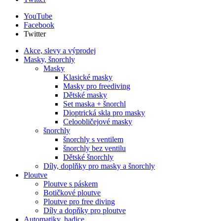
YouTube
Facebook
Twitter
Akce, slevy a výprodej
Masky, šnorchly
Masky
Klasické masky
Masky pro freediving
Dětské masky
Set maska + šnorchl
Dioptrická skla pro masky
Celoobličejové masky
šnorchly
šnorchly s ventilem
šnorchly bez ventilu
Dětské šnorchly
Díly, doplňky pro masky a šnorchly
Ploutve
Ploutve s páskem
Botičkové ploutve
Ploutve pro free diving
Díly a dopňky pro ploutve
Automatiky, hadice