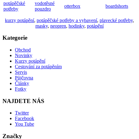
potápěčské
vodotěsné
otterbox
boardshorts
potřeby
pouzdro
kurzy potápění
,
potápěčské potřeby a vybavení
,
plavecké potřeby
,
masky
,
neopren
,
hodinky
,
potápění
Kategorie
Obchod
Novinky
Kurzy potápění
Cestování za potápěním
Servis
Půjčovna
Články
Fotky
NAJDETE NÁS
Twitter
Facebook
You Tube
Značky