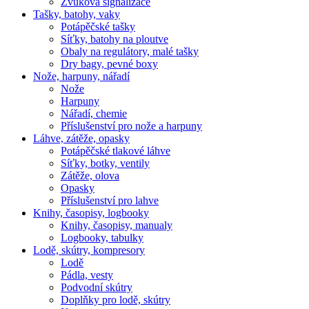
Zvuková signalizace
Tašky, batohy, vaky
Potápěčské tašky
Síťky, batohy na ploutve
Obaly na regulátory, malé tašky
Dry bagy, pevné boxy
Nože, harpuny, nářadí
Nože
Harpuny
Nářadí, chemie
Příslušenství pro nože a harpuny
Láhve, zátěže, opasky
Potápěčské tlakové láhve
Síťky, botky, ventily
Zátěže, olova
Opasky
Příslušenství pro lahve
Knihy, časopisy, logbooky
Knihy, časopisy, manualy
Logbooky, tabulky
Lodě, skútry, kompresory
Lodě
Pádla, vesty
Podvodní skútry
Doplňky pro lodě, skútry