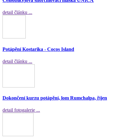
Celoobličejová šnorchlovací maska UNICA
detail článku ...
Potápění Kostarika - Cocos Island
detail článku ...
Dokončení kurzu potápění, lom Rumchalpa, říjen
detail fotogalerie ...