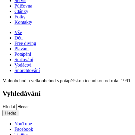
Servis
Půjčovna
Články
Fotky
Kontakty
Vše
Děti
Free diving
Plavání
Potápění
Surfování
Vodáctví
Šnorchlování
Maloobchod a velkoobchod s potápěčskou technikou od roku 1991
Vyhledávání
Hledat
YouTube
Facebook
Twitter