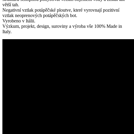
větší tah.
Negativní vztlak potápěčské ploutve, které vyrovnají pozitivní
vztlak neoprenových potápěčských bot.
Vyrobeno v Itálii.
Výzkum, projekt, design, suroviny a výroba vše 100% Made in
Italy.