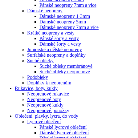
Pánské neopreny 7mm a více
Dámské neopreny
Dámské neopreny 1-3mm
Dámské neopreny 5mm
Dámské neopreny 7mm a více
Krátké neopreny a vesty
Pánské šorty a vesty
Dámské šorty a vesty
Juniorské a dětské neopreny
Surfařské neopreny a doplňky
Suché obleky
Suché obleky membránové
Suché obleky neoprenové
Podobleky
Doplňky k neoprenům
Rukavice, boty, kukly
Neoprenové rukavice
Neoprenové boty
Neoprenové kukly
Neoprenové ponožky
Oblečení, plavky, lycra, do vody
Lycrové oblečení
Pánské lycrové oblečení
Dámské lycrové oblečení