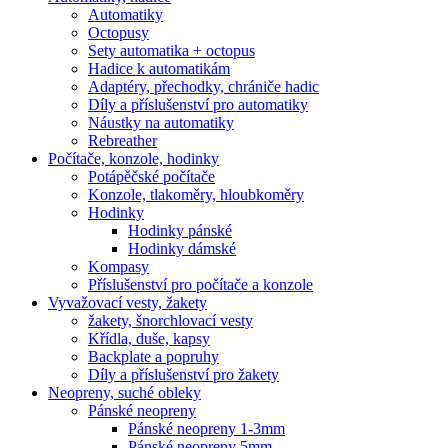
Automatiky
Octopusy
Sety automatika + octopus
Hadice k automatikám
Adaptéry, přechodky, chrániče hadic
Díly a příslušenství pro automatiky
Náustky na automatiky
Rebreather
Počítače, konzole, hodinky
Potápěčské počítače
Konzole, tlakoměry, hloubkoměry
Hodinky
Hodinky pánské
Hodinky dámské
Kompasy
Příslušenství pro počítače a konzole
Vyvažovací vesty, žakety
žakety, šnorchlovací vesty
Křídla, duše, kapsy
Backplate a popruhy
Díly a příslušenství pro žakety
Neopreny, suché obleky
Pánské neopreny
Pánské neopreny 1-3mm
Pánské neopreny 5mm