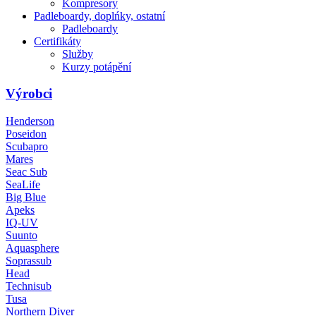
Kompresory
Padleboardy, doplńky, ostatní
Padleboardy
Certifikáty
Služby
Kurzy potápění
Výrobci
Henderson
Poseidon
Scubapro
Mares
Seac Sub
SeaLife
Big Blue
Apeks
IQ-UV
Suunto
Aquasphere
Soprassub
Head
Technisub
Tusa
Northern Diver