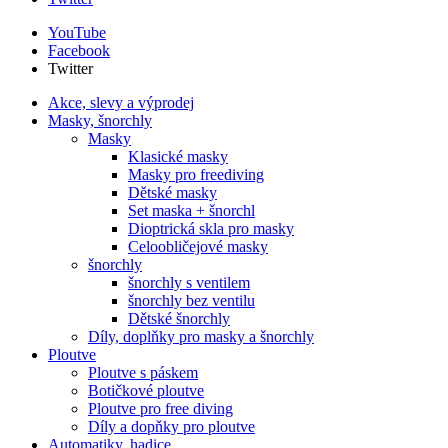
YouTube
Facebook
Twitter
Akce, slevy a výprodej
Masky, šnorchly
Masky
Klasické masky
Masky pro freediving
Dětské masky
Set maska + šnorchl
Dioptrická skla pro masky
Celoobličejové masky
šnorchly
šnorchly s ventilem
šnorchly bez ventilu
Dětské šnorchly
Díly, doplňky pro masky a šnorchly
Ploutve
Ploutve s páskem
Botičkové ploutve
Ploutve pro free diving
Díly a dopňky pro ploutve
Automatiky, hadice