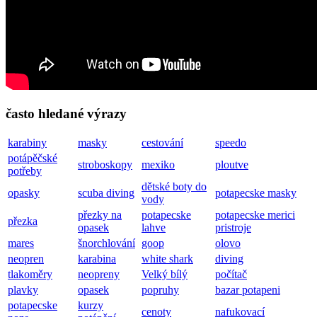
často hledané výrazy
karabiny
masky
cestování
speedo
potápěčské
stroboskopy
mexiko
ploutve
potřeby
dětské boty do
opasky
scuba diving
potapecske masky
vody
přezky na
potapecske
potapecske merici
přezka
opasek
lahve
pristroje
mares
šnorchlování
goop
olovo
neopren
karabina
white shark
diving
tlakoměry
neopreny
Velký bílý
počítač
plavky
opasek
popruhy
bazar potapeni
potapecske
kurzy
cenoty
nafukovací