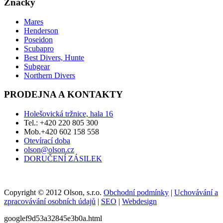
Značky
Mares
Henderson
Poseidon
Scubapro
Best Divers, Hunte
Subgear
Northern Divers
PRODEJNA A KONTAKTY
Holešovická tržnice, hala 16
Tel.: +420 220 805 300
Mob.+420 602 158 558
Otevírací doba
olson@olson.cz
DORUČENÍ ZÁSILEK
Copyright © 2012 Olson, s.r.o.
Obchodní podmínky
|
Uchovávání a
zpracovávání osobních údajů
|
SEO
|
Webdesign
googlef9d53a32845e3b0a.html