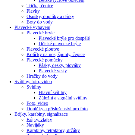
Dětské lycrové oblečení
Trička, čepice
Plavky
Osušky, doplňky a dárky
Boty do vody
Plavecké vybavení
Plavecké brýle
Plavecké brýle pro dospělé
Dětské plavecké brýle
Plavecké ploutve
Kolíčky na nos, špunty, čepice
Plavecké pomůcky
Pásky, desky, plováky
Plavecké vesty
Hračky do vody
Svítilny, foto, video
Svítilny
Hlavní svítilny
Záložní a signální svítilny
Foto, video
Doplňky a příslušenství pro foto
Bójky, karabiny, signalizace
Bójky, vlajky
Navijáky
Karabiny, retraktory, držáky