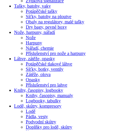
Zvuková signalizace
Tašky, batohy, vaky
Potápěčské tašky
Síťky, batohy na ploutve
Obaly na regulátory, malé tašky
Dry bagy, pevné boxy
Nože, harpuny, nářadí
Nože
Harpuny
Nářadí, chemie
Příslušenství pro nože a harpuny
Láhve, zátěže, opasky
Potápěčské tlakové láhve
Síťky, botky, ventily
Zátěže, olova
Opasky
Příslušenství pro lahve
Knihy, časopisy, logbooky
Knihy, časopisy, manualy
Logbooky, tabulky
Lodě, skútry, kompresory
Lodě
Pádla, vesty
Podvodní skútry
Doplňky pro lodě, skútry