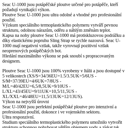
Seac U-1000 jsou potápěčské ploutve určené pro potápěče, kteří
požadují vynikající výkon.
Ploutve Seac U-1000 jsou ultra odolné a vhodné pro profesionální
použití.
Výzkum speciálního termoplastického polymeru vytváří pevnou
strukturu, odolnou nárazům, oděru a náhlým změnám teplot.
Kapsa na nohy ploutve Seac U-1000 má protiskluzovou podrážku a
díky elastickému popruhu Sling Strap se rychle nazouvá. Seac U-
1000 mají negativní vztlak, takže vyrovnají pozitivní vztlak
neoprenových potápěčských bot.
Hledání maximálního výkonu se pak snoubí s propracovaným
designem.
Ploutve Seac U-1000 jsou 100% vyrobeny v Itálii a jsou dostupné v
5 velikostech (XS/S=34/36EU=1.5/3.5UK=5/6US -
S/M=37/39EU=4/6UK=7/8US -
M/L=40/42EU=6,5/8,5UK=9/10US -
L/XL=43/45EU=9/11UK=10,5/11,5US -
XL/XXL=46/48EU=11,5/13UK=12/13US).
Výkon na nejvyšší úrovni
Seac U-1000 jsou perfektní potápěčské ploutve pro intenzivní a
profesionální použití, dokonce i ve vojenském sektoru.
Ultra responzivní.
Studium speciálního termoplastického polymeru umožnilo vytvořit
strukturu schopnou pohybovat větším objemem vody a získat tak