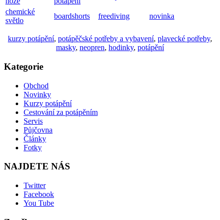
noze
potápění
chemické
boardshorts
freediving
novinka
světlo
kurzy potápění
,
potápěčské potřeby a vybavení
,
plavecké potřeby
,
masky
,
neopren
,
hodinky
,
potápění
Kategorie
Obchod
Novinky
Kurzy potápění
Cestování za potápěním
Servis
Půjčovna
Články
Fotky
NAJDETE NÁS
Twitter
Facebook
You Tube