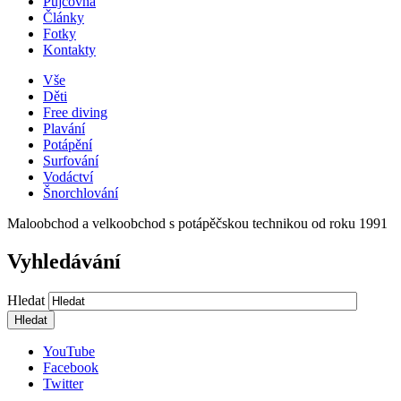
Půjčovna
Články
Fotky
Kontakty
Vše
Děti
Free diving
Plavání
Potápění
Surfování
Vodáctví
Šnorchlování
Maloobchod a velkoobchod s potápěčskou technikou od roku 1991
Vyhledávání
Hledat
YouTube
Facebook
Twitter