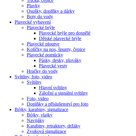
Trička, čepice
Plavky
Osušky, doplňky a dárky
Boty do vody
Plavecké vybavení
Plavecké brýle
Plavecké brýle pro dospělé
Dětské plavecké brýle
Plavecké ploutve
Kolíčky na nos, špunty, čepice
Plavecké pomůcky
Pásky, desky, plováky
Plavecké vesty
Hračky do vody
Svítilny, foto, video
Svítilny
Hlavní svítilny
Záložní a signální svítilny
Foto, video
Doplňky a příslušenství pro foto
Bójky, karabiny, signalizace
Bójky, vlajky
Navijáky
Karabiny, retraktory, držáky
Zvuková signalizace