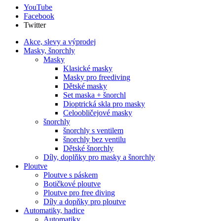
YouTube
Facebook
Twitter
Akce, slevy a výprodej
Masky, šnorchly
Masky
Klasické masky
Masky pro freediving
Dětské masky
Set maska + šnorchl
Dioptrická skla pro masky
Celoobličejové masky
šnorchly
šnorchly s ventilem
šnorchly bez ventilu
Dětské šnorchly
Díly, doplňky pro masky a šnorchly
Ploutve
Ploutve s páskem
Botičkové ploutve
Ploutve pro free diving
Díly a dopňky pro ploutve
Automatiky, hadice
Automatiky