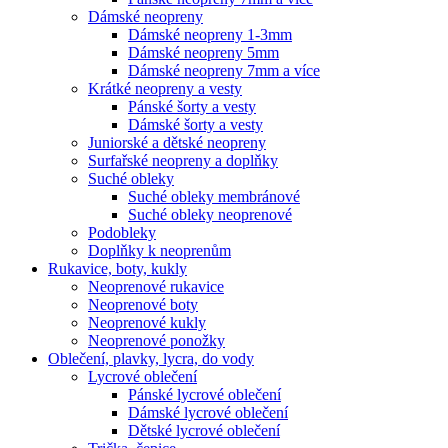
Dámské neopreny
Dámské neopreny 1-3mm
Dámské neopreny 5mm
Dámské neopreny 7mm a více
Krátké neopreny a vesty
Pánské šorty a vesty
Dámské šorty a vesty
Juniorské a dětské neopreny
Surfařské neopreny a doplňky
Suché obleky
Suché obleky membránové
Suché obleky neoprenové
Podobleky
Doplňky k neoprenům
Rukavice, boty, kukly
Neoprenové rukavice
Neoprenové boty
Neoprenové kukly
Neoprenové ponožky
Oblečení, plavky, lycra, do vody
Lycrové oblečení
Pánské lycrové oblečení
Dámské lycrové oblečení
Dětské lycrové oblečení