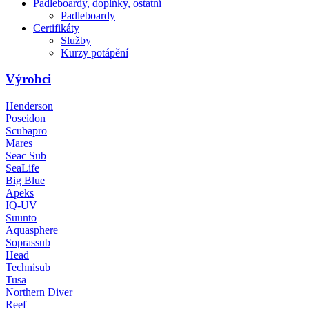
Padleboardy, doplńky, ostatní
Padleboardy
Certifikáty
Služby
Kurzy potápění
Výrobci
Henderson
Poseidon
Scubapro
Mares
Seac Sub
SeaLife
Big Blue
Apeks
IQ-UV
Suunto
Aquasphere
Soprassub
Head
Technisub
Tusa
Northern Diver
Reef