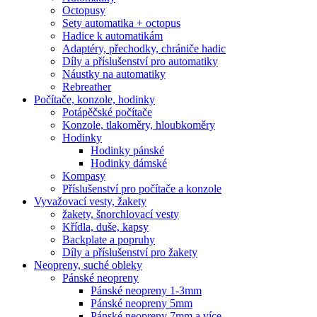
Octopusy
Sety automatika + octopus
Hadice k automatikám
Adaptéry, přechodky, chrániče hadic
Díly a příslušenství pro automatiky
Náustky na automatiky
Rebreather
Počítače, konzole, hodinky
Potápěčské počítače
Konzole, tlakoměry, hloubkoměry
Hodinky
Hodinky pánské
Hodinky dámské
Kompasy
Příslušenství pro počítače a konzole
Vyvažovací vesty, žakety
žakety, šnorchlovací vesty
Křídla, duše, kapsy
Backplate a popruhy
Díly a příslušenství pro žakety
Neopreny, suché obleky
Pánské neopreny
Pánské neopreny 1-3mm
Pánské neopreny 5mm
Pánské neopreny 7mm a více