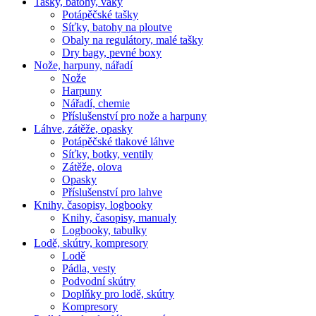
Tašky, batohy, vaky
Potápěčské tašky
Síťky, batohy na ploutve
Obaly na regulátory, malé tašky
Dry bagy, pevné boxy
Nože, harpuny, nářadí
Nože
Harpuny
Nářadí, chemie
Příslušenství pro nože a harpuny
Láhve, zátěže, opasky
Potápěčské tlakové láhve
Síťky, botky, ventily
Zátěže, olova
Opasky
Příslušenství pro lahve
Knihy, časopisy, logbooky
Knihy, časopisy, manualy
Logbooky, tabulky
Lodě, skútry, kompresory
Lodě
Pádla, vesty
Podvodní skútry
Doplňky pro lodě, skútry
Kompresory