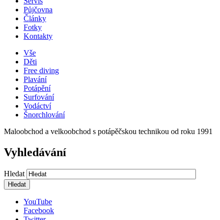
Servis
Půjčovna
Články
Fotky
Kontakty
Vše
Děti
Free diving
Plavání
Potápění
Surfování
Vodáctví
Šnorchlování
Maloobchod a velkoobchod s potápěčskou technikou od roku 1991
Vyhledávání
Hledat
YouTube
Facebook
Twitter