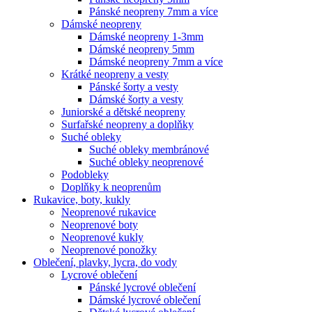
Pánské neopreny 7mm a více
Dámské neopreny
Dámské neopreny 1-3mm
Dámské neopreny 5mm
Dámské neopreny 7mm a více
Krátké neopreny a vesty
Pánské šorty a vesty
Dámské šorty a vesty
Juniorské a dětské neopreny
Surfařské neopreny a doplňky
Suché obleky
Suché obleky membránové
Suché obleky neoprenové
Podobleky
Doplňky k neoprenům
Rukavice, boty, kukly
Neoprenové rukavice
Neoprenové boty
Neoprenové kukly
Neoprenové ponožky
Oblečení, plavky, lycra, do vody
Lycrové oblečení
Pánské lycrové oblečení
Dámské lycrové oblečení