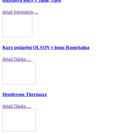
Bazénová lekce v Jámě, říjen
detail fotogalerie ...
Kurz potápění OLSON v lomu Rumchalpa
detail článku ...
Henderson Thermaxx
detail článku ...