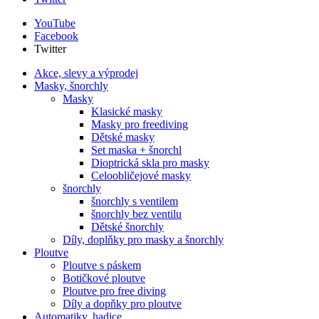
YouTube
Facebook
Twitter
Akce, slevy a výprodej
Masky, šnorchly
Masky
Klasické masky
Masky pro freediving
Dětské masky
Set maska + šnorchl
Dioptrická skla pro masky
Celoobličejové masky
šnorchly
šnorchly s ventilem
šnorchly bez ventilu
Dětské šnorchly
Díly, doplňky pro masky a šnorchly
Ploutve
Ploutve s páskem
Botičkové ploutve
Ploutve pro free diving
Díly a dopňky pro ploutve
Automatiky, hadice