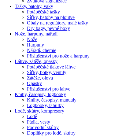
Zvuková signalizace
Tašky, batohy, vaky
Potápěčské tašky
Síťky, batohy na ploutve
Obaly na regulátory, malé tašky
Dry bagy, pevné boxy
Nože, harpuny, nářadí
Nože
Harpuny
Nářadí, chemie
Příslušenství pro nože a harpuny
Láhve, zátěže, opasky
Potápěčské tlakové láhve
Síťky, botky, ventily
Zátěže, olova
Opasky
Příslušenství pro lahve
Knihy, časopisy, logbooky
Knihy, časopisy, manualy
Logbooky, tabulky
Lodě, skútry, kompresory
Lodě
Pádla, vesty
Podvodní skútry
Doplňky pro lodě, skútry