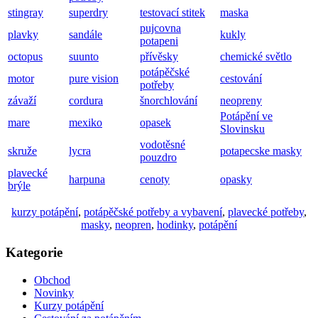
stingray
superdry
testovací stitek
maska
pujcovna
plavky
sandále
kukly
potapeni
octopus
suunto
přívěsky
chemické světlo
potápěčské
motor
pure vision
cestování
potřeby
závaží
cordura
šnorchlování
neopreny
Potápění ve
mare
mexiko
opasek
Slovinsku
vodotěsné
skruže
lycra
potapecske masky
pouzdro
plavecké
harpuna
cenoty
opasky
brýle
kurzy potápění
,
potápěčské potřeby a vybavení
,
plavecké potřeby
,
masky
,
neopren
,
hodinky
,
potápění
Kategorie
Obchod
Novinky
Kurzy potápění