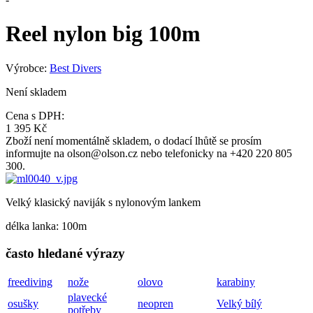
Reel nylon big 100m
Výrobce:
Best Divers
Není skladem
Cena s DPH:
1 395 Kč
Zboží není momentálně skladem, o dodací lhůtě se prosím
informujte na olson@olson.cz nebo telefonicky na +420 220 805
300.
Velký klasický naviják s nylonovým lankem
délka lanka: 100m
často hledané výrazy
freediving
nože
olovo
karabiny
plavecké
osušky
neopren
Velký bílý
potřeby