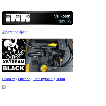
Olson.cz
›
Obchod
›
Reel nylon big 100m
-