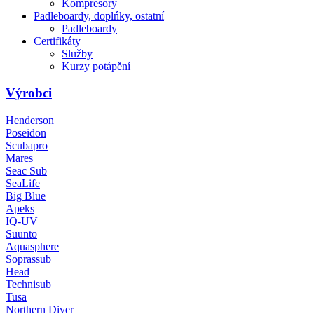
Kompresory
Padleboardy, doplńky, ostatní
Padleboardy
Certifikáty
Služby
Kurzy potápění
Výrobci
Henderson
Poseidon
Scubapro
Mares
Seac Sub
SeaLife
Big Blue
Apeks
IQ-UV
Suunto
Aquasphere
Soprassub
Head
Technisub
Tusa
Northern Diver