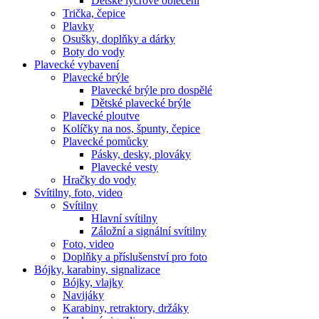
Dětské lycrové oblečení
Trička, čepice
Plavky
Osušky, doplňky a dárky
Boty do vody
Plavecké vybavení
Plavecké brýle
Plavecké brýle pro dospělé
Dětské plavecké brýle
Plavecké ploutve
Kolíčky na nos, špunty, čepice
Plavecké pomůcky
Pásky, desky, plováky
Plavecké vesty
Hračky do vody
Svítilny, foto, video
Svítilny
Hlavní svítilny
Záložní a signální svítilny
Foto, video
Doplňky a příslušenství pro foto
Bójky, karabiny, signalizace
Bójky, vlajky
Navijáky
Karabiny, retraktory, držáky