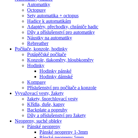
Automatiky
Octopusy
Sety automatika + octopus
Hadice k automatikám
Adaptéry, přechodky, chrániče hadic
Díly a příslušenství pro automatiky
Náustky na automatiky
Rebreather
Počítače, konzole, hodinky
Potápěčské počítače
Konzole, tlakoměry, hloubkoměry
Hodinky
Hodinky pánské
Hodinky dámské
Kompasy
Příslušenství pro počítače a konzole
Vyvažovací vesty, žakety
žakety, šnorchlovací vesty
Křídla, duše, kapsy
Backplate a popruhy
Díly a příslušenství pro žakety
Neopreny, suché obleky
Pánské neopreny
Pánské neopreny 1-3mm
Pánské neopreny 5mm