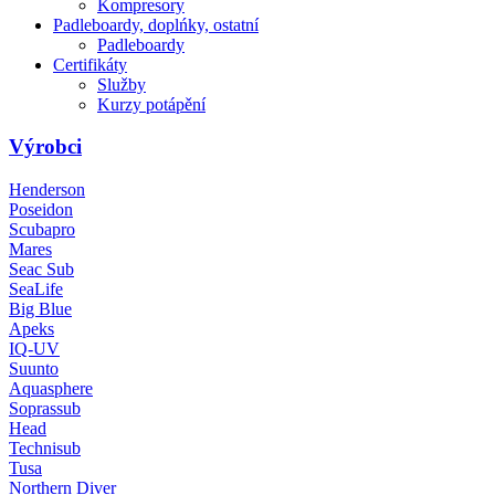
Kompresory
Padleboardy, doplńky, ostatní
Padleboardy
Certifikáty
Služby
Kurzy potápění
Výrobci
Henderson
Poseidon
Scubapro
Mares
Seac Sub
SeaLife
Big Blue
Apeks
IQ-UV
Suunto
Aquasphere
Soprassub
Head
Technisub
Tusa
Northern Diver