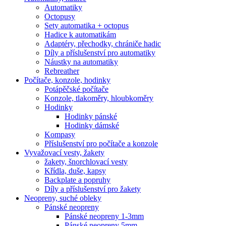
Automatiky
Octopusy
Sety automatika + octopus
Hadice k automatikám
Adaptéry, přechodky, chrániče hadic
Díly a příslušenství pro automatiky
Náustky na automatiky
Rebreather
Počítače, konzole, hodinky
Potápěčské počítače
Konzole, tlakoměry, hloubkoměry
Hodinky
Hodinky pánské
Hodinky dámské
Kompasy
Příslušenství pro počítače a konzole
Vyvažovací vesty, žakety
žakety, šnorchlovací vesty
Křídla, duše, kapsy
Backplate a popruhy
Díly a příslušenství pro žakety
Neopreny, suché obleky
Pánské neopreny
Pánské neopreny 1-3mm
Pánské neopreny 5mm