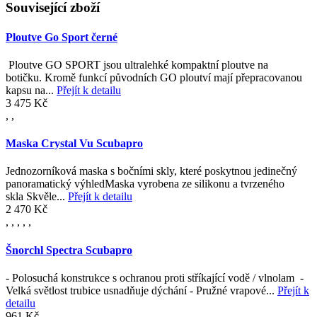
Související zboží
Ploutve Go Sport černé
Ploutve GO SPORT jsou ultralehké kompaktní ploutve na
botičku. Kromě funkcí původních GO ploutví mají přepracovanou
kapsu na...
Přejít k detailu
3 475 Kč
,
,
Maska Crystal Vu Scubapro
Jednozorníková maska s bočními skly, které poskytnou jedinečný
panoramatický výhledMaska vyrobena ze silikonu a tvrzeného
skla Skvěle...
Přejít k detailu
2 470 Kč
,
,
,
,
,
Šnorchl Spectra Scubapro
- Polosuchá konstrukce s ochranou proti stříkající vodě / vlnolam -
Velká světlost trubice usnadňuje dýchání - Pružné vrapové...
Přejít k
detailu
961 Kč