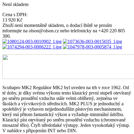
Není skladem
Cena s DPH:
13 920 Kč
Zboží není momentálně skladem, o dodací lhůtě se prosím
informujte na olson@olson.cz nebo telefonicky na +420 220 805
300.
Scubapro MK2 Regulátor MK2 byl uveden na trh v roce 1962. Od
té doby, je díky svému výkonu tento klasický první stupeň otevíraný
po směru proudění vzduchu stále velmi oblíbený, zejména ve
školách a výcvikových střediscích. MK2 PLUS je jednoduchý a
spolehlivý je vybaven nejjednodušším pístovým mechanismem,
který má přitom fantastický výkon a vyžaduje minimální údržbu.
Klasický píst otevíraný po směru proudění vzduchu (chromované
mosazné tělo). Čtyři středotlaké výstupy. Jeden vysokotlaký výstup.
V nabídce s připojením INT nebo DIN.