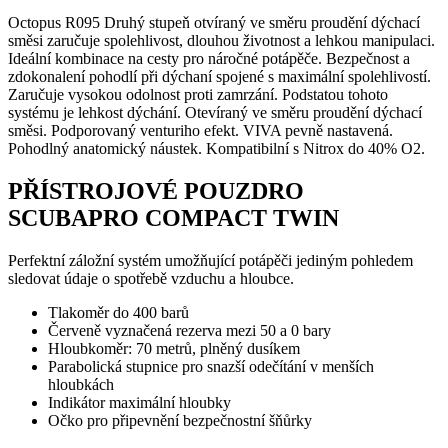
Octopus R095 Druhý stupeň otvíraný ve směru proudění dýchací
směsi zaručuje spolehlivost, dlouhou životnost a lehkou manipulaci.
Ideální kombinace na cesty pro náročné potápěče. Bezpečnost a
zdokonalení pohodlí při dýchaní spojené s maximální spolehlivostí.
Zaručuje vysokou odolnost proti zamrzání. Podstatou tohoto
systému je lehkost dýchání. Otevíraný ve směru proudění dýchací
směsi. Podporovaný venturiho efekt. VIVA pevně nastavená.
Pohodlný anatomický náustek. Kompatibilní s Nitrox do 40% O2.
PŘÍSTROJOVÉ POUZDRO
SCUBAPRO COMPACT TWIN
Perfektní záložní systém umožňující potápěči jediným pohledem
sledovat údaje o spotřebě vzduchu a hloubce.
Tlakoměr do 400 barů
Červeně vyznačená rezerva mezi 50 a 0 bary
Hloubkoměr: 70 metrů, plněný dusíkem
Parabolická stupnice pro snazší odečítání v menších
hloubkách
Indikátor maximální hloubky
Očko pro připevnění bezpečnostní šňůrky