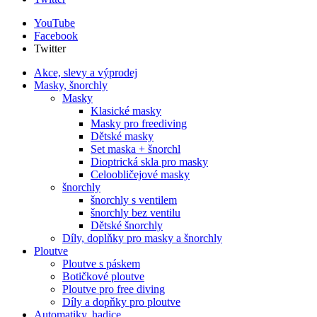
YouTube
Facebook
Twitter
Akce, slevy a výprodej
Masky, šnorchly
Masky
Klasické masky
Masky pro freediving
Dětské masky
Set maska + šnorchl
Dioptrická skla pro masky
Celoobličejové masky
šnorchly
šnorchly s ventilem
šnorchly bez ventilu
Dětské šnorchly
Díly, doplňky pro masky a šnorchly
Ploutve
Ploutve s páskem
Botičkové ploutve
Ploutve pro free diving
Díly a dopňky pro ploutve
Automatiky, hadice