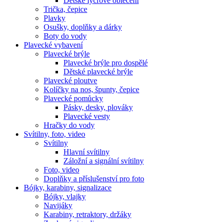
Dětské lycrové oblečení
Trička, čepice
Plavky
Osušky, doplňky a dárky
Boty do vody
Plavecké vybavení
Plavecké brýle
Plavecké brýle pro dospělé
Dětské plavecké brýle
Plavecké ploutve
Kolíčky na nos, špunty, čepice
Plavecké pomůcky
Pásky, desky, plováky
Plavecké vesty
Hračky do vody
Svítilny, foto, video
Svítilny
Hlavní svítilny
Záložní a signální svítilny
Foto, video
Doplňky a příslušenství pro foto
Bójky, karabiny, signalizace
Bójky, vlajky
Navijáky
Karabiny, retraktory, držáky