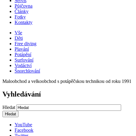
Servis
Půjčovna
Články
Fotky
Kontakty
Vše
Děti
Free diving
Plavání
Potápění
Surfování
Vodáctví
Šnorchlování
Maloobchod a velkoobchod s potápěčskou technikou od roku 1991
Vyhledávání
Hledat
YouTube
Facebook
Twitter