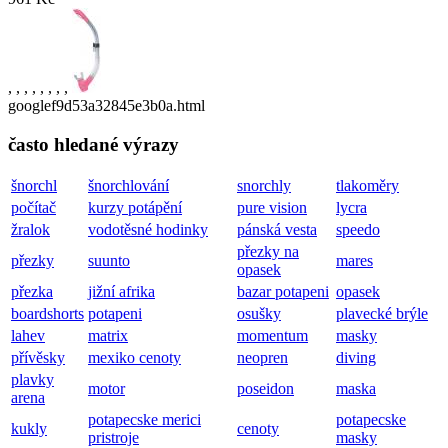
,
,
,
,
,
,
,
,
googlef9d53a32845e3b0a.html
často hledané výrazy
šnorchl
šnorchlování
snorchly
tlakoměry
počítač
kurzy potápění
pure vision
lycra
žralok
vodotěsné hodinky
pánská vesta
speedo
přezky na
přezky
suunto
mares
opasek
přezka
jižní afrika
bazar potapeni
opasek
boardshorts
potapeni
osušky
plavecké brýle
lahev
matrix
momentum
masky
přívěsky
mexiko cenoty
neopren
diving
plavky
motor
poseidon
maska
arena
potapecske merici
potapecske
kukly
cenoty
pristroje
masky