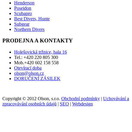
Henderson
Poseidon
Scubapro
Best Divers, Hunte
Subgear
Northern Divers
PRODEJNA A KONTAKTY
Holešovická tržnice, hala 16
Tel.: +420 220 805 300
Mob.+420 602 158 558
Otevírací doba
olson@olson.cz
DORUČENÍ ZÁSILEK
Copyright © 2012 Olson, s.r.o.
Obchodní podmínky
|
Uchovávání a
zpracovávání osobních údajů
|
SEO
|
Webdesign