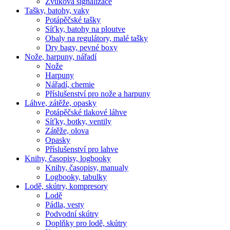
Zvuková signalizace
Tašky, batohy, vaky
Potápěčské tašky
Síťky, batohy na ploutve
Obaly na regulátory, malé tašky
Dry bagy, pevné boxy
Nože, harpuny, nářadí
Nože
Harpuny
Nářadí, chemie
Příslušenství pro nože a harpuny
Láhve, zátěže, opasky
Potápěčské tlakové láhve
Síťky, botky, ventily
Zátěže, olova
Opasky
Příslušenství pro lahve
Knihy, časopisy, logbooky
Knihy, časopisy, manualy
Logbooky, tabulky
Lodě, skútry, kompresory
Lodě
Pádla, vesty
Podvodní skútry
Doplňky pro lodě, skútry