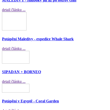
MALEDIVY - Hluboký jih až po ostrov Gan
detail článku ...
Potápění Maledivy - expedice Whale Shark
detail článku ...
SIPADAN + BORNEO
detail článku ...
Potápění v Egyptě - Coral Garden