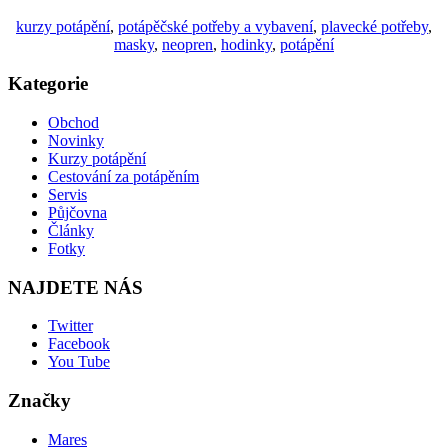
kurzy potápění
,
potápěčské potřeby a vybavení
,
plavecké potřeby
,
masky
,
neopren
,
hodinky
,
potápění
Kategorie
Obchod
Novinky
Kurzy potápění
Cestování za potápěním
Servis
Půjčovna
Články
Fotky
NAJDETE NÁS
Twitter
Facebook
You Tube
Značky
Mares