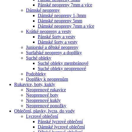
Pánské neopreny 7mm a více
Dámské neopreny
Dámské neopreny 1-3mm
Dámské neopreny 5mm
Dámské neopreny 7mm a více
Krátké neopreny a vesty
Pánské šorty a vesty
Dámské šorty a vesty
Juniorské a dětské neopreny
Surfařské neopreny a doplňky
Suché obleky
Suché obleky membránové
Suché obleky neoprenové
Podobleky
Doplňky k neoprenům
Rukavice, boty, kukly
Neoprenové rukavice
Neoprenové boty
Neoprenové kukly
Neoprenové ponožky
Oblečení, plavky, lycra, do vody
Lycrové oblečení
Pánské lycrové oblečení
Dámské lycrové oblečení