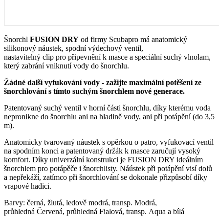
Šnorchl
FUSION DRY
od firmy Scubapro má anatomický
silikonový náustek, spodní výdechový ventil,
nastavitelný clip pro připevnění k masce a speciální suchý vlnolam,
který zabrání vniknutí vody do šnorchlu.
Žádné další vyfukování vody - zažijte maximální potěšení ze
šnorchlování s tímto suchým šnorchlem nové generace.
Patentovaný suchý ventil v horní části šnorchlu, díky kterému
voda
nepronikne do šnorchlu ani na hladině vody, ani při potápění (do 3,5
m).
Anatomicky tvarovaný náustek s opěrkou o patro, vyfukovací ventil
na spodním konci a patentovaný držák k masce zaručují vysoký
komfort.
Díky univerzální konstrukci je FUSION DRY ideálním
šnorchlem pro potápěče i šnorchlisty.
Náústek při potápění visí dolů
a nepřekáží, zatímco při šnorchlování se dokonale přizpůsobí díky
vrapové hadici.
Barvy: černá, žlutá, ledově modrá, transp.
Modrá,
průhledná
Červená, průhledná
Fialová, transp.
Aqua a bílá