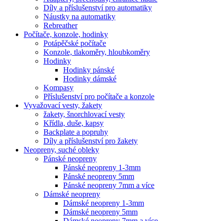
Díly a příslušenství pro automatiky
Náustky na automatiky
Rebreather
Počítače, konzole, hodinky
Potápěčské počítače
Konzole, tlakoměry, hloubkoměry
Hodinky
Hodinky pánské
Hodinky dámské
Kompasy
Příslušenství pro počítače a konzole
Vyvažovací vesty, žakety
žakety, šnorchlovací vesty
Křídla, duše, kapsy
Backplate a popruhy
Díly a příslušenství pro žakety
Neopreny, suché obleky
Pánské neopreny
Pánské neopreny 1-3mm
Pánské neopreny 5mm
Pánské neopreny 7mm a více
Dámské neopreny
Dámské neopreny 1-3mm
Dámské neopreny 5mm
Dámské neopreny 7mm a více