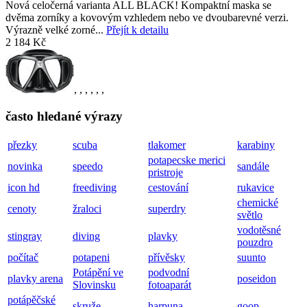
Nová celočerná varianta ALL BLACK! Kompaktní maska se
dvěma zorníky a kovovým vzhledem nebo ve dvoubarevné verzi.
Výrazně velké zorné...
Přejít k detailu
2 184 Kč
,
,
,
,
,
,
často hledané výrazy
přezky
scuba
tlakomer
karabiny
potapecske merici
novinka
speedo
sandále
pristroje
icon hd
freediving
cestování
rukavice
chemické
cenoty
žraloci
superdry
světlo
vodotěsné
stingray
diving
plavky
pouzdro
počítač
potapeni
přívěsky
suunto
Potápění ve
podvodní
plavky arena
poseidon
Slovinsku
fotoaparát
potápěčské
skruže
harpuna
goop