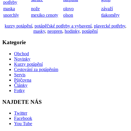
potřeby
maska
nože
olovo
závaží
snorchly
mexiko cenoty
olson
tlakoměry
kurzy potápění
,
potápěčské potřeby a vybavení
,
plavecké potřeby
,
masky
,
neopren
,
hodinky
,
potápění
Kategorie
Obchod
Novinky
Kurzy potápění
Cestování za potápěním
Servis
Půjčovna
Články
Fotky
NAJDETE NÁS
Twitter
Facebook
You Tube