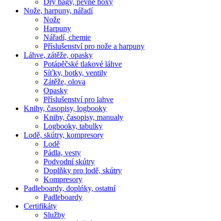
Dry bagy, pevné boxy
Nože, harpuny, nářadí
Nože
Harpuny
Nářadí, chemie
Příslušenství pro nože a harpuny
Láhve, zátěže, opasky
Potápěčské tlakové láhve
Síťky, botky, ventily
Zátěže, olova
Opasky
Příslušenství pro lahve
Knihy, časopisy, logbooky
Knihy, časopisy, manualy
Logbooky, tabulky
Lodě, skútry, kompresory
Lodě
Pádla, vesty
Podvodní skútry
Doplňky pro lodě, skútry
Kompresory
Padleboardy, doplńky, ostatní
Padleboardy
Certifikáty
Služby