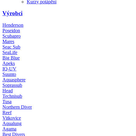
Kurzy potápění
Výrobci
Henderson
Poseidon
Scubapro
Mares
Seac Sub
SeaLife
Big Blue
Apeks
IQ-UV
Suunto
Aquasphere
Soprassub
Head
Technisub
Tusa
Northern Diver
Reef
Vitkovice
Aqualung
Agama
Best Divers