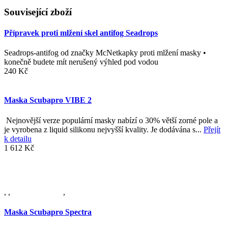
Související zboží
Přípravek proti mlžení skel antifog Seadrops
Seadrops-antifog od značky McNetkapky proti mlžení masky •
konečně budete mít nerušený výhled pod vodou
240 Kč
Maska Scubapro VIBE 2
Nejnovější verze populární masky nabízí o 30% větší zorné pole a
je vyrobena z liquid silikonu nejvyšší kvality. Je dodávána s...
Přejít
k detailu
1 612 Kč
,
,
,
Maska Scubapro Spectra