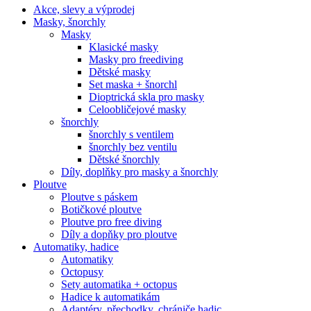
Akce, slevy a výprodej
Masky, šnorchly
Masky
Klasické masky
Masky pro freediving
Dětské masky
Set maska + šnorchl
Dioptrická skla pro masky
Celoobličejové masky
šnorchly
šnorchly s ventilem
šnorchly bez ventilu
Dětské šnorchly
Díly, doplňky pro masky a šnorchly
Ploutve
Ploutve s páskem
Botičkové ploutve
Ploutve pro free diving
Díly a dopňky pro ploutve
Automatiky, hadice
Automatiky
Octopusy
Sety automatika + octopus
Hadice k automatikám
Adaptéry, přechodky, chrániče hadic