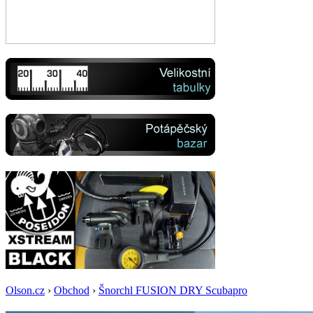
Olson.cz
›
Obchod
›
Šnorchl FUSION DRY Scubapro