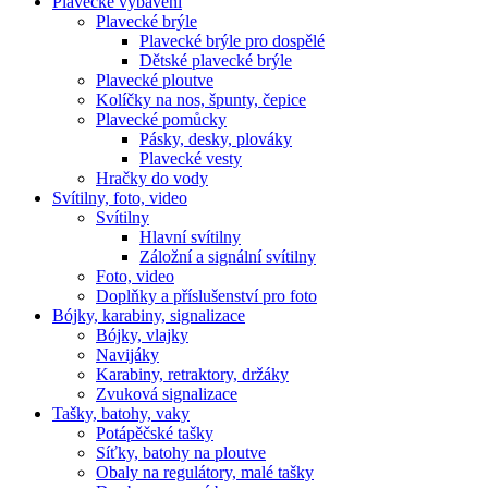
Plavecké vybavení
Plavecké brýle
Plavecké brýle pro dospělé
Dětské plavecké brýle
Plavecké ploutve
Kolíčky na nos, špunty, čepice
Plavecké pomůcky
Pásky, desky, plováky
Plavecké vesty
Hračky do vody
Svítilny, foto, video
Svítilny
Hlavní svítilny
Záložní a signální svítilny
Foto, video
Doplňky a příslušenství pro foto
Bójky, karabiny, signalizace
Bójky, vlajky
Navijáky
Karabiny, retraktory, držáky
Zvuková signalizace
Tašky, batohy, vaky
Potápěčské tašky
Síťky, batohy na ploutve
Obaly na regulátory, malé tašky