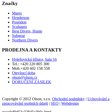
Značky
Mares
Henderson
Poseidon
Scubapro
Best Divers, Hunte
Subgear
Northern Divers
PRODEJNA A KONTAKTY
Holešovická tržnice, hala 16
Tel.: +420 220 805 300
Mob.+420 602 158 558
Otevírací doba
olson@olson.cz
DORUČENÍ ZÁSILEK
Copyright © 2012 Olson, s.r.o.
Obchodní podmínky
|
Uchovávání a
zpracovávání osobních údajů
|
SEO
|
Webdesign
googlef9d53a32845e3b0a.html