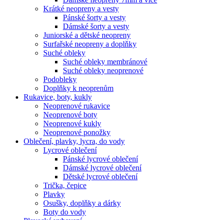
Krátké neopreny a vesty
Pánské šorty a vesty
Dámské šorty a vesty
Juniorské a dětské neopreny
Surfařské neopreny a doplňky
Suché obleky
Suché obleky membránové
Suché obleky neoprenové
Podobleky
Doplňky k neoprenům
Rukavice, boty, kukly
Neoprenové rukavice
Neoprenové boty
Neoprenové kukly
Neoprenové ponožky
Oblečení, plavky, lycra, do vody
Lycrové oblečení
Pánské lycrové oblečení
Dámské lycrové oblečení
Dětské lycrové oblečení
Trička, čepice
Plavky
Osušky, doplňky a dárky
Boty do vody