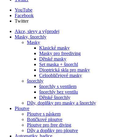
YouTube
Facebook
Twitter
Akce, slevy a výprodej
Masky, šnorchly
Masky
Klasické masky
Masky pro freediving
Dětské masky
Set maska + šnorchl
Dioptrická skla pro masky
Celoobličejové masky
šnorchly
šnorchly s ventilem
šnorchly bez ventilu
Dětské šnorchly
Díly, doplňky pro masky a šnorchly
Ploutve
Ploutve s páskem
Botičkové ploutve
Ploutve pro free diving
Díly a dopňky pro ploutve
Automatiky, hadice