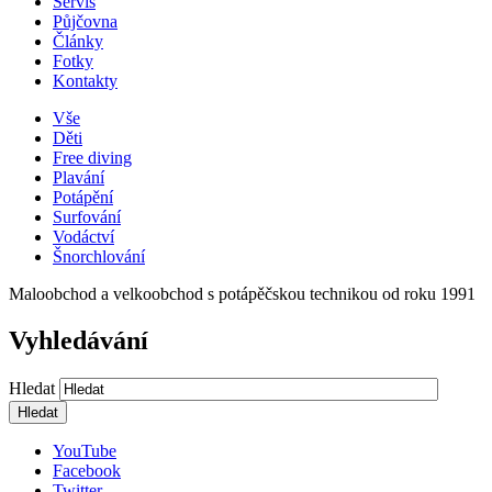
Servis
Půjčovna
Články
Fotky
Kontakty
Vše
Děti
Free diving
Plavání
Potápění
Surfování
Vodáctví
Šnorchlování
Maloobchod a velkoobchod s potápěčskou technikou od roku 1991
Vyhledávání
Hledat
YouTube
Facebook
Twitter