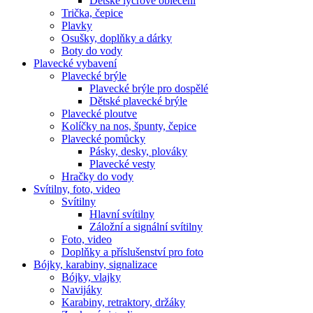
Dětské lycrové oblečení
Trička, čepice
Plavky
Osušky, doplňky a dárky
Boty do vody
Plavecké vybavení
Plavecké brýle
Plavecké brýle pro dospělé
Dětské plavecké brýle
Plavecké ploutve
Kolíčky na nos, špunty, čepice
Plavecké pomůcky
Pásky, desky, plováky
Plavecké vesty
Hračky do vody
Svítilny, foto, video
Svítilny
Hlavní svítilny
Záložní a signální svítilny
Foto, video
Doplňky a příslušenství pro foto
Bójky, karabiny, signalizace
Bójky, vlajky
Navijáky
Karabiny, retraktory, držáky