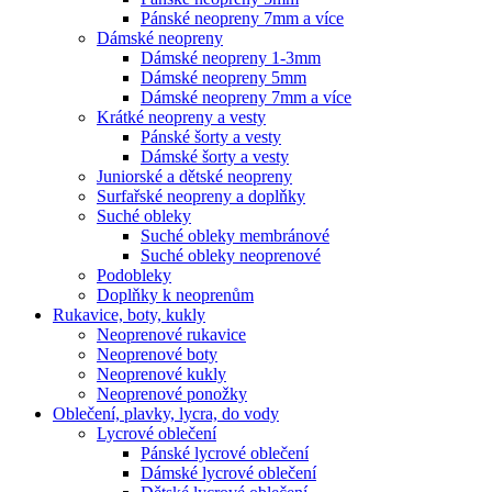
Pánské neopreny 7mm a více
Dámské neopreny
Dámské neopreny 1-3mm
Dámské neopreny 5mm
Dámské neopreny 7mm a více
Krátké neopreny a vesty
Pánské šorty a vesty
Dámské šorty a vesty
Juniorské a dětské neopreny
Surfařské neopreny a doplňky
Suché obleky
Suché obleky membránové
Suché obleky neoprenové
Podobleky
Doplňky k neoprenům
Rukavice, boty, kukly
Neoprenové rukavice
Neoprenové boty
Neoprenové kukly
Neoprenové ponožky
Oblečení, plavky, lycra, do vody
Lycrové oblečení
Pánské lycrové oblečení
Dámské lycrové oblečení