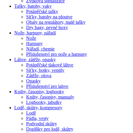
Zvuková signalizace
Tašky, batohy, vaky
Potápěčské tašky
Síťky, batohy na ploutve
Obaly na regulátory, malé tašky
Dry bagy, pevné boxy
Nože, harpuny, nářadí
Nože
Harpuny
Nářadí, chemie
Příslušenství pro nože a harpuny
Láhve, zátěže, opasky
Potápěčské tlakové láhve
Síťky, botky, ventily
Zátěže, olova
Opasky
Příslušenství pro lahve
Knihy, časopisy, logbooky
Knihy, časopisy, manualy
Logbooky, tabulky
Lodě, skútry, kompresory
Lodě
Pádla, vesty
Podvodní skútry
Doplňky pro lodě, skútry