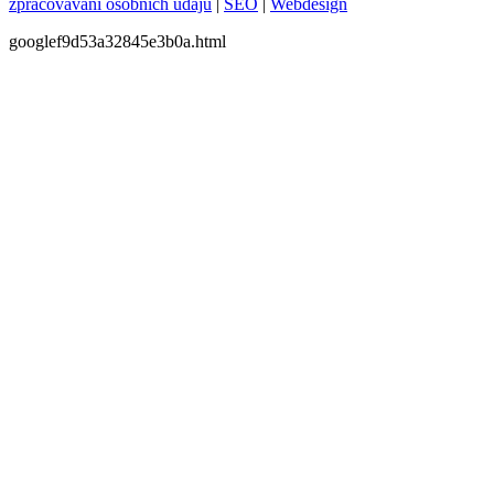
zpracovávání osobních údajů
|
SEO
|
Webdesign
googlef9d53a32845e3b0a.html