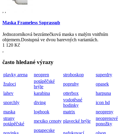
,
,
Maska Frameless Soprassub
Jednozorníková bezrámečková maska s malým vnitřním
objemem.Dostupná ve dvou barevných variantách.
1 120 Kč
,
často hledané výrazy
plavky arena
neopren
stroboskop
superdry
potápěčské
žraloci
popruhy
opasek
brýle
lahev
karabina
otterbox
harpuna
vodotěsné
snorchly
diving
icon hd
hodinky
maska
logbook
matrix
neopreny
strany
neoprenové
mexiko cenoty
plavecké brýle
potápěčské
ponožky
potapecske
novinka
nafukovací
olson