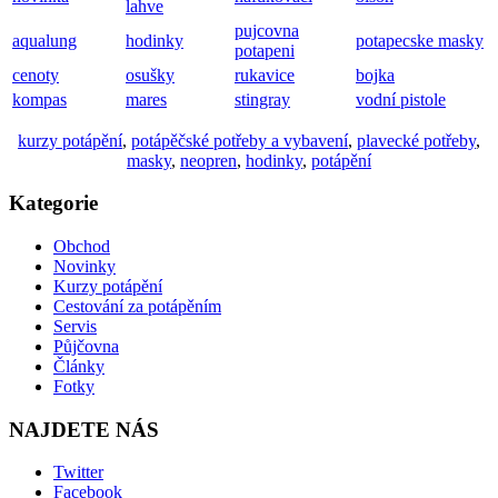
lahve
pujcovna
aqualung
hodinky
potapecske masky
potapeni
cenoty
osušky
rukavice
bojka
kompas
mares
stingray
vodní pistole
kurzy potápění
,
potápěčské potřeby a vybavení
,
plavecké potřeby
,
masky
,
neopren
,
hodinky
,
potápění
Kategorie
Obchod
Novinky
Kurzy potápění
Cestování za potápěním
Servis
Půjčovna
Články
Fotky
NAJDETE NÁS
Twitter
Facebook