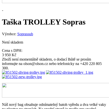
-
Taška TROLLEY Sopras
Výrobce:
Soprassub
Není skladem
Cena s DPH:
3 950 Kč
Zboží není momentálně skladem, o dodací lhůtě se prosím
informujte na olson@olson.cz nebo telefonicky na +420 220 805
300.
Náš nový bag obsahuje odnímatelný batoh vpředu a dva velké vaky
na ploutve po stranách.
Na spodní straně je madlo pro snadné