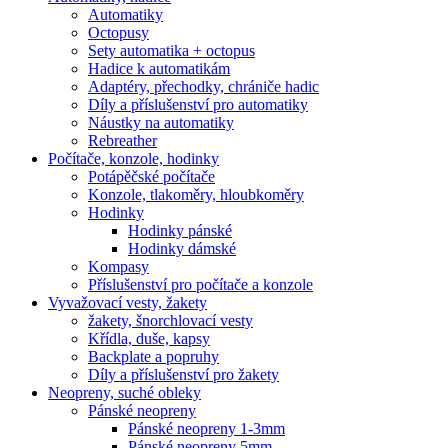
Automatiky
Octopusy
Sety automatika + octopus
Hadice k automatikám
Adaptéry, přechodky, chrániče hadic
Díly a příslušenství pro automatiky
Náustky na automatiky
Rebreather
Počítače, konzole, hodinky
Potápěčské počítače
Konzole, tlakoměry, hloubkoměry
Hodinky
Hodinky pánské
Hodinky dámské
Kompasy
Příslušenství pro počítače a konzole
Vyvažovací vesty, žakety
žakety, šnorchlovací vesty
Křídla, duše, kapsy
Backplate a popruhy
Díly a příslušenství pro žakety
Neopreny, suché obleky
Pánské neopreny
Pánské neopreny 1-3mm
Pánské neopreny 5mm