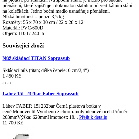
přenášení, které zajišťuje i dokonalou stabilitu při vertikálním stání
na kolečkách.
Jedno boční madlo usnadňuje přenášení.
Nízká hmotnost – pouze 3,5 kg.
Rozměry: 55 x 70 x 30 cm / 22 x 28 x 12″
Materiál: PVC/600D
Objem: 110 l / 240 lb
Související zboží
Nůž skládací TITAN Soprassub
Skládací nůž (titan; délka čepele: 6 cm/2,4″)
1 450 Kč
,
,
,
,
Lahev 15L 232bar Faber Soprassub
Láhev FABER 15l 232bar Černá plastová botka v
ceně.Monoventil.Vyrobeno z chrom-molybdenové oceli.Průměr:
203mmVýška: 620mmHmotnost: 18...
Přejít k detailu
11 700 Kč