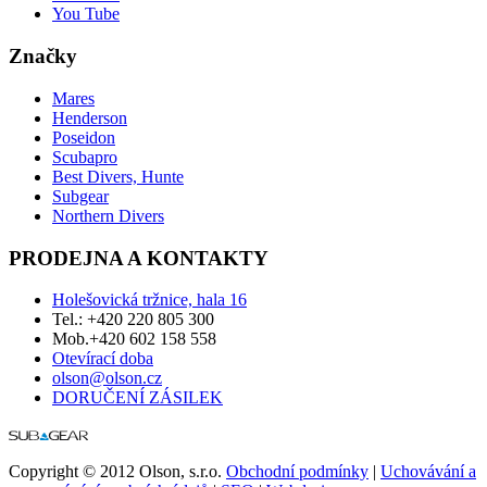
You Tube
Značky
Mares
Henderson
Poseidon
Scubapro
Best Divers, Hunte
Subgear
Northern Divers
PRODEJNA A KONTAKTY
Holešovická tržnice, hala 16
Tel.: +420 220 805 300
Mob.+420 602 158 558
Otevírací doba
olson@olson.cz
DORUČENÍ ZÁSILEK
Copyright © 2012 Olson, s.r.o.
Obchodní podmínky
|
Uchovávání a