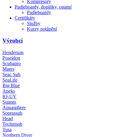
Kompresory
Padleboardy, doplńky, ostatní
Padleboardy
Certifikáty
Služby
Kurzy potápění
Výrobci
Henderson
Poseidon
Scubapro
Mares
Seac Sub
SeaLife
Big Blue
Apeks
IQ-UV
Suunto
Aquasphere
Soprassub
Head
Technisub
Tusa
Northern Diver