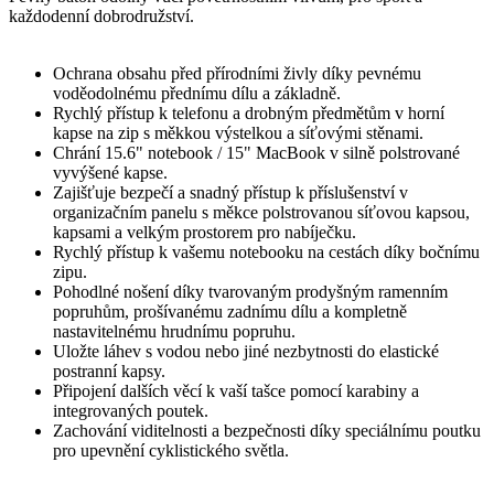
každodenní dobrodružství.
Ochrana obsahu před přírodními živly díky pevnému
voděodolnému přednímu dílu a základně.
Rychlý přístup k telefonu a drobným předmětům v horní
kapse na zip s měkkou výstelkou a síťovými stěnami.
Chrání 15.6" notebook / 15" MacBook v silně polstrované
vyvýšené kapse.
Zajišťuje bezpečí a snadný přístup k příslušenství v
organizačním panelu s měkce polstrovanou síťovou kapsou,
kapsami a velkým prostorem pro nabíječku.
Rychlý přístup k vašemu notebooku na cestách díky bočnímu
zipu.
Pohodlné nošení díky tvarovaným prodyšným ramenním
popruhům, prošívanému zadnímu dílu a kompletně
nastavitelnému hrudnímu popruhu.
Uložte láhev s vodou nebo jiné nezbytnosti do elastické
postranní kapsy.
Připojení dalších věcí k vaší tašce pomocí karabiny a
integrovaných poutek.
Zachování viditelnosti a bezpečnosti díky speciálnímu poutku
pro upevnění cyklistického světla.