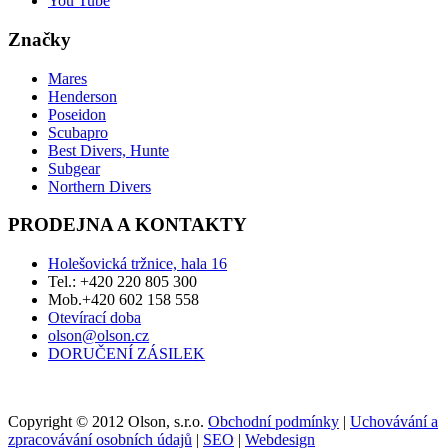
You Tube
Značky
Mares
Henderson
Poseidon
Scubapro
Best Divers, Hunte
Subgear
Northern Divers
PRODEJNA A KONTAKTY
Holešovická tržnice, hala 16
Tel.: +420 220 805 300
Mob.+420 602 158 558
Otevírací doba
olson@olson.cz
DORUČENÍ ZÁSILEK
Copyright © 2012 Olson, s.r.o.
Obchodní podmínky
|
Uchovávání a
zpracovávání osobních údajů
|
SEO
|
Webdesign