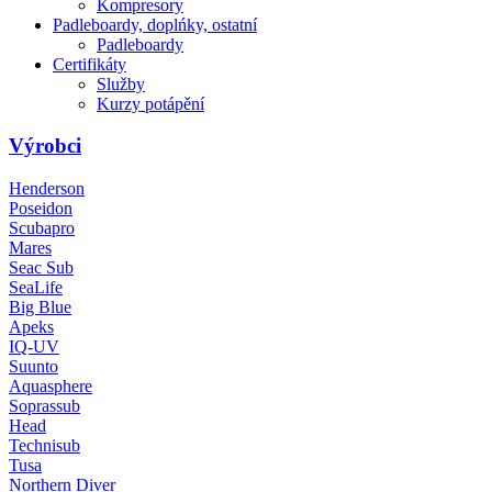
Kompresory
Padleboardy, doplńky, ostatní
Padleboardy
Certifikáty
Služby
Kurzy potápění
Výrobci
Henderson
Poseidon
Scubapro
Mares
Seac Sub
SeaLife
Big Blue
Apeks
IQ-UV
Suunto
Aquasphere
Soprassub
Head
Technisub
Tusa
Northern Diver