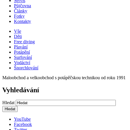
Servis
Půjčovna
Články
Fotky
Kontakty
Vše
Děti
Free diving
Plavání
Potápění
Surfování
Vodáctví
Šnorchlování
Maloobchod a velkoobchod s potápěčskou technikou od roku 1991
Vyhledávání
Hledat
YouTube
Facebook
Twitter