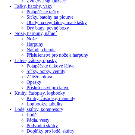
Zvuková signalizace
Tašky, batohy, vaky
Potápěčské tašky
Síťky, batohy na ploutve
Obaly na regulátory, malé tašky
Dry bagy, pevné boxy
Nože, harpuny, nářadí
Nože
Harpuny
Nářadí, chemie
Příslušenství pro nože a harpuny
Láhve, zátěže, opasky
Potápěčské tlakové láhve
Síťky, botky, ventily
Zátěže, olova
Opasky
Příslušenství pro lahve
Knihy, časopisy, logbooky
Knihy, časopisy, manualy
Logbooky, tabulky
Lodě, skútry, kompresory
Lodě
Pádla, vesty
Podvodní skútry
Doplňky pro lodě, skútry