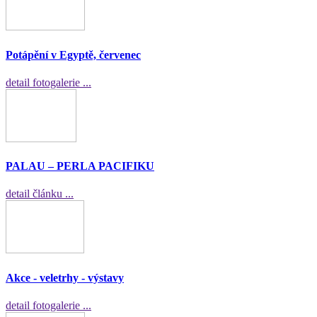
Potápění v Egyptě, červenec
detail fotogalerie ...
PALAU – PERLA PACIFIKU
detail článku ...
Akce - veletrhy - výstavy
detail fotogalerie ...