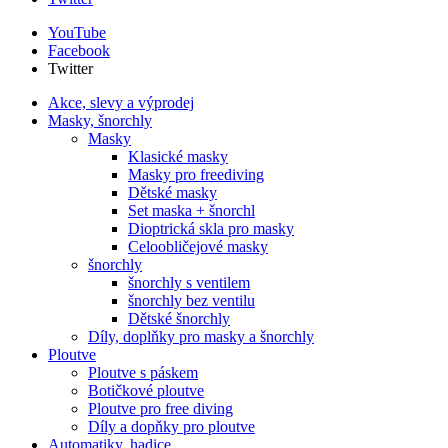
YouTube
Facebook
Twitter
Akce, slevy a výprodej
Masky, šnorchly
Masky
Klasické masky
Masky pro freediving
Dětské masky
Set maska + šnorchl
Dioptrická skla pro masky
Celoobličejové masky
šnorchly
šnorchly s ventilem
šnorchly bez ventilu
Dětské šnorchly
Díly, doplňky pro masky a šnorchly
Ploutve
Ploutve s páskem
Botičkové ploutve
Ploutve pro free diving
Díly a dopňky pro ploutve
Automatiky, hadice