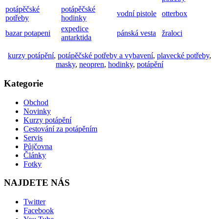
potápěčské
potápěčské
vodní pistole
otterbox
potřeby
hodinky
expedice
bazar potapeni
pánská vesta
žraloci
antarktida
kurzy potápění
,
potápěčské potřeby a vybavení
,
plavecké potřeby
,
masky
,
neopren
,
hodinky
,
potápění
Kategorie
Obchod
Novinky
Kurzy potápění
Cestování za potápěním
Servis
Půjčovna
Články
Fotky
NAJDETE NÁS
Twitter
Facebook