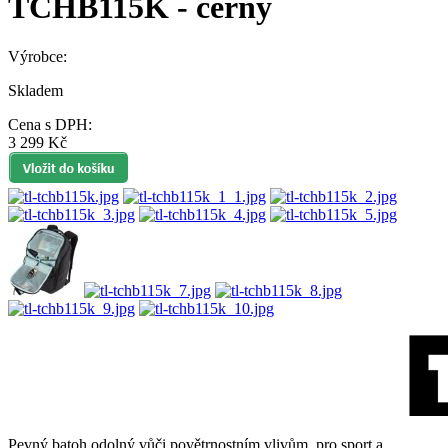
TCHB115K - černý
Výrobce:
Skladem
Cena s DPH:
3 299 Kč
Pevný batoh odolný vůči povětrnostním vlivům, pro sport a