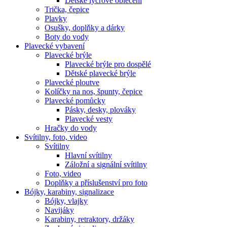
Dětské lycrové oblečení
Trička, čepice
Plavky
Osušky, doplňky a dárky
Boty do vody
Plavecké vybavení
Plavecké brýle
Plavecké brýle pro dospělé
Dětské plavecké brýle
Plavecké ploutve
Kolíčky na nos, špunty, čepice
Plavecké pomůcky
Pásky, desky, plováky
Plavecké vesty
Hračky do vody
Svítilny, foto, video
Svítilny
Hlavní svítilny
Záložní a signální svítilny
Foto, video
Doplňky a příslušenství pro foto
Bójky, karabiny, signalizace
Bójky, vlajky
Navijáky
Karabiny, retraktory, držáky