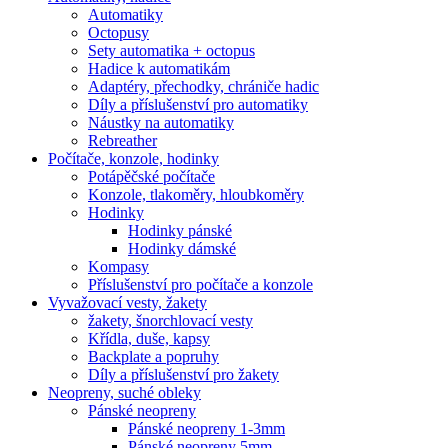
Automatiky
Octopusy
Sety automatika + octopus
Hadice k automatikám
Adaptéry, přechodky, chrániče hadic
Díly a příslušenství pro automatiky
Náustky na automatiky
Rebreather
Počítače, konzole, hodinky
Potápěčské počítače
Konzole, tlakoměry, hloubkoměry
Hodinky
Hodinky pánské
Hodinky dámské
Kompasy
Příslušenství pro počítače a konzole
Vyvažovací vesty, žakety
žakety, šnorchlovací vesty
Křídla, duše, kapsy
Backplate a popruhy
Díly a příslušenství pro žakety
Neopreny, suché obleky
Pánské neopreny
Pánské neopreny 1-3mm
Pánské neopreny 5mm