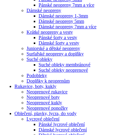
Pánské neopreny 7mm a více
Dámské neopreny
Dámské neopreny 1-3mm
Dámské neopreny 5mm
Dámské neopreny 7mm a více
Krátké neopreny a vesty
Pánské šorty a vesty
Dámské šorty a vesty
Juniorské a dětské neopreny
Surfařské neopreny a doplňky
Suché obleky
Suché obleky membránové
Suché obleky neoprenové
Podobleky
Doplňky k neoprenům
Rukavice, boty, kukly
Neoprenové rukavice
Neoprenové boty
Neoprenové kukly
Neoprenové ponožky
Oblečení, plavky, lycra, do vody
Lycrové oblečení
Pánské lycrové oblečení
Dámské lycrové oblečení