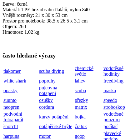
Barva:
černá
Materiál:
TPE bez obsahu ftalátů, nylon 840
Vnější rozměry:
21 x 30 x 53 cm
Prostor pro notebook:
38,5 x 26,5 x 3,1 cm
Objem:
26 l
Hmotnost:
1,02 kg
často hledané výrazy
chemické
vodotěsné
tlakomer
scuba diving
světlo
hodinky
white shark
popruhy
lahev
freediving
pujcovna
opasky
scuba
maska
potapeni
suunto
osušky
přezky
speedo
neopren
cordura
matrix
stroboskop
podvodní
vodotěsné
kurzy potápění
bojka
fotoaparát
pouzdro
šnorchl
potápěčské brýle
žralok
počítač
plavecké
harpuna
motor
goop
potřeby