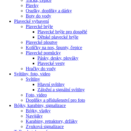
Trička, čepice
Plavky
Osušky, doplňky a dárky
Boty do vody
Plavecké vybavení
Plavecké brýle
Plavecké brýle pro dospělé
Dětské plavecké brýle
Plavecké ploutve
Kolíčky na nos, špunty, čepice
Plavecké pomůcky
Pásky, desky, plováky
Plavecké vesty
Hračky do vody
Svítilny, foto, video
Svítilny
Hlavní svítilny
Záložní a signální svítilny
Foto, video
Doplňky a příslušenství pro foto
Bójky, karabiny, signalizace
Bójky, vlajky
Navijáky
Karabiny, retraktory, držáky
Zvuková signalizace