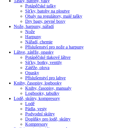
Tašky, batohy, vaky
Potápěčské tašky
Síťky, batohy na ploutve
Obaly na regulátory, malé tašky
Dry bagy, pevné boxy
Nože, harpuny, nářadí
Nože
Harpuny
Nářadí, chemie
Příslušenství pro nože a harpuny
Láhve, zátěže, opasky
Potápěčské tlakové láhve
Síťky, botky, ventily
Zátěže, olova
Opasky
Příslušenství pro lahve
Knihy, časopisy, logbooky
Knihy, časopisy, manualy
Logbooky, tabulky
Lodě, skútry, kompresory
Lodě
Pádla, vesty
Podvodní skútry
Doplňky pro lodě, skútry
Kompresory