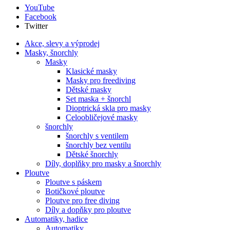
YouTube
Facebook
Twitter
Akce, slevy a výprodej
Masky, šnorchly
Masky
Klasické masky
Masky pro freediving
Dětské masky
Set maska + šnorchl
Dioptrická skla pro masky
Celoobličejové masky
šnorchly
šnorchly s ventilem
šnorchly bez ventilu
Dětské šnorchly
Díly, doplňky pro masky a šnorchly
Ploutve
Ploutve s páskem
Botičkové ploutve
Ploutve pro free diving
Díly a dopňky pro ploutve
Automatiky, hadice
Automatiky