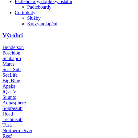
Padleboardy, doplńky, ostatní
Padleboardy
Certifikáty
Služby
Kurzy potápění
Výrobci
Henderson
Poseidon
Scubapro
Mares
Seac Sub
SeaLife
Big Blue
Apeks
IQ-UV
Suunto
Aquasphere
Soprassub
Head
Technisub
Tusa
Northern Diver
Reef