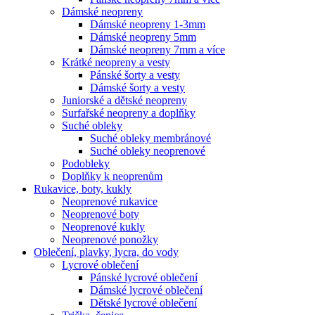
Dámské neopreny
Dámské neopreny 1-3mm
Dámské neopreny 5mm
Dámské neopreny 7mm a více
Krátké neopreny a vesty
Pánské šorty a vesty
Dámské šorty a vesty
Juniorské a dětské neopreny
Surfařské neopreny a doplňky
Suché obleky
Suché obleky membránové
Suché obleky neoprenové
Podobleky
Doplňky k neoprenům
Rukavice, boty, kukly
Neoprenové rukavice
Neoprenové boty
Neoprenové kukly
Neoprenové ponožky
Oblečení, plavky, lycra, do vody
Lycrové oblečení
Pánské lycrové oblečení
Dámské lycrové oblečení
Dětské lycrové oblečení