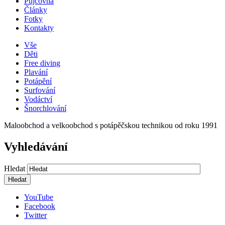
Půjčovna
Články
Fotky
Kontakty
Vše
Děti
Free diving
Plavání
Potápění
Surfování
Vodáctví
Šnorchlování
Maloobchod a velkoobchod s potápěčskou technikou od roku 1991
Vyhledávání
Hledat
YouTube
Facebook
Twitter