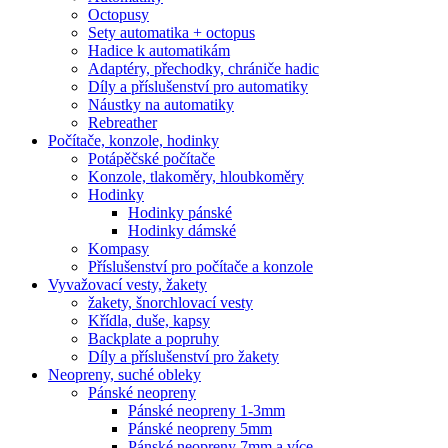
Octopusy
Sety automatika + octopus
Hadice k automatikám
Adaptéry, přechodky, chrániče hadic
Díly a příslušenství pro automatiky
Náustky na automatiky
Rebreather
Počítače, konzole, hodinky
Potápěčské počítače
Konzole, tlakoměry, hloubkoměry
Hodinky
Hodinky pánské
Hodinky dámské
Kompasy
Příslušenství pro počítače a konzole
Vyvažovací vesty, žakety
žakety, šnorchlovací vesty
Křídla, duše, kapsy
Backplate a popruhy
Díly a příslušenství pro žakety
Neopreny, suché obleky
Pánské neopreny
Pánské neopreny 1-3mm
Pánské neopreny 5mm
Pánské neopreny 7mm a více