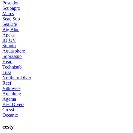
Poseidon
Scubapro
Mares
Seac Sub
SeaLife
Big Blue
Apeks
IQ-UV
Suunto
Aquasphere
Soprassub
Head
Technisub
Tusa
Northern Diver
Reef
Vitkovice
Aqualung
Agama
Best Divers
Cressi
Oceanic
cesty