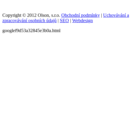
Copyright © 2012 Olson, s.r.o.
Obchodní podmínky
|
Uchovávání a
zpracovávání osobních údajů
|
SEO
|
Webdesign
googlef9d53a32845e3b0a.html