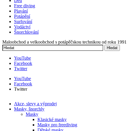
Děti
Free diving
Plavání
Potápění
Surfování
Vodáctví
Šnorchlování
Maloobchod a velkoobchod s potápěčskou technikou od roku 1991
Hledat
Vyhledávání
YouTube
Facebook
Twitter
YouTube
Facebook
Twitter
Akce, slevy a výprodej
Masky, šnorchly
Masky
Klasické masky
Masky pro freediving
Dětské masky