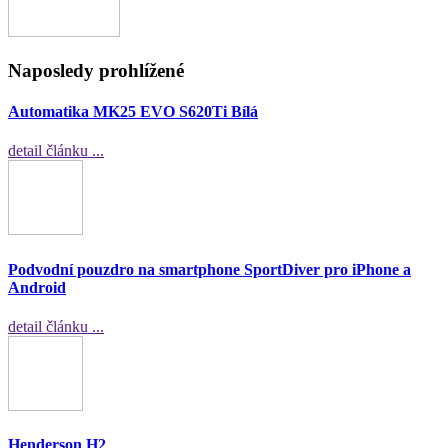
Naposledy prohlížené
Automatika MK25 EVO S620Ti Bílá
detail článku ...
Podvodní pouzdro na smartphone SportDiver pro iPhone a
Android
detail článku ...
Henderson H2