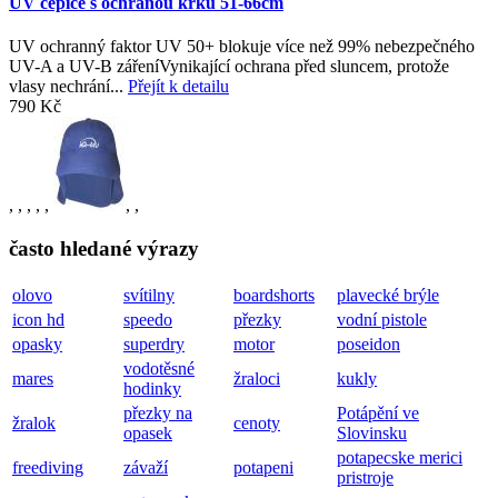
UV čepice s ochranou krku 51-66cm
UV ochranný faktor UV 50+ blokuje více než 99% nebezpečného
UV-A a UV-B zářeníVynikající ochrana před sluncem, protože
vlasy nechrání...
Přejít k detailu
790 Kč
,
,
,
,
,
,
,
často hledané výrazy
olovo
svítilny
boardshorts
plavecké brýle
icon hd
speedo
přezky
vodní pistole
opasky
superdry
motor
poseidon
vodotěsné
mares
žraloci
kukly
hodinky
přezky na
Potápění ve
žralok
cenoty
opasek
Slovinsku
potapecske merici
freediving
závaží
potapeni
pristroje