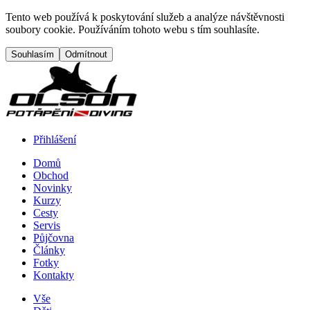
Přejít na hlavní obsah
Tento web používá k poskytování služeb a analýze návštěvnosti
soubory cookie. Používáním tohoto webu s tím souhlasíte.
Přihlášení
Domů
Obchod
Menu button
Frontend navigation
Novinky
Kurzy
Cesty
Servis
Půjčovna
Články
Fotky
Kontakty
Vše