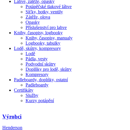
Láhve, zátěže, opasky
Potápěčské tlakové láhve
Síťky, botky, ventily
Zátěže, olova
Opasky
Příslušenství pro lahve
Knihy, časopisy, logbooky
Knihy, časopisy, manualy
Logbooky, tabulky
Lodě, skútry, kompresory
Lodě
Pádla, vesty
Podvodní skútry
Doplňky pro lodě, skútry
Kompresory
Padleboardy, doplńky, ostatní
Padleboardy
Certifikáty
Služby
Kurzy potápění
Výrobci
Henderson