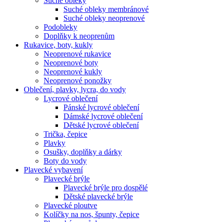
Suché obleky
Suché obleky membránové
Suché obleky neoprenové
Podobleky
Doplňky k neoprenům
Rukavice, boty, kukly
Neoprenové rukavice
Neoprenové boty
Neoprenové kukly
Neoprenové ponožky
Oblečení, plavky, lycra, do vody
Lycrové oblečení
Pánské lycrové oblečení
Dámské lycrové oblečení
Dětské lycrové oblečení
Trička, čepice
Plavky
Osušky, doplňky a dárky
Boty do vody
Plavecké vybavení
Plavecké brýle
Plavecké brýle pro dospělé
Dětské plavecké brýle
Plavecké ploutve
Kolíčky na nos, špunty, čepice