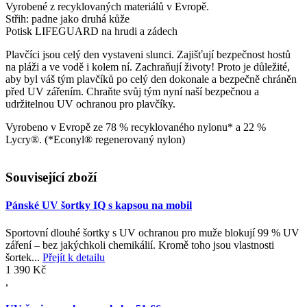
Vyrobené z recyklovaných materiálů v Evropě.
Střih: padne jako druhá kůže
Potisk LIFEGUARD na hrudi a zádech
Plavčíci jsou celý den vystaveni slunci. Zajišťují bezpečnost hostů
na pláži a ve vodě i kolem ní. Zachraňují životy! Proto je důležité,
aby byl váš tým plavčíků po celý den dokonale a bezpečně chráněn
před UV zářením. Chraňte svůj tým nyní naší bezpečnou a
udržitelnou UV ochranou pro plavčíky.
Vyrobeno v Evropě ze 78 % recyklovaného nylonu* a 22 %
Lycry®. (*Econyl® regenerovaný nylon)
Související zboží
Pánské UV šortky IQ s kapsou na mobil
Sportovní dlouhé šortky s UV ochranou pro muže blokují 99 % UV
záření – bez jakýchkoli chemikálií. Kromě toho jsou vlastnosti
šortek...
Přejít k detailu
1 390 Kč
,