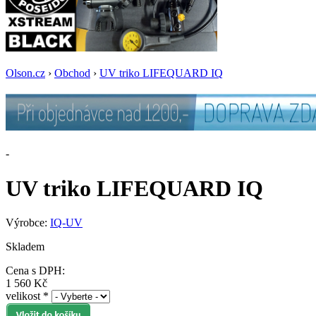
Olson.cz
›
Obchod
›
UV triko LIFEQUARD IQ
-
UV triko LIFEQUARD IQ
Výrobce:
IQ-UV
Skladem
Cena s DPH:
1 560 Kč
velikost
*