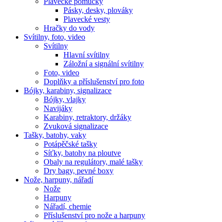
Plavecké pomůcky
Pásky, desky, plováky
Plavecké vesty
Hračky do vody
Svítilny, foto, video
Svítilny
Hlavní svítilny
Záložní a signální svítilny
Foto, video
Doplňky a příslušenství pro foto
Bójky, karabiny, signalizace
Bójky, vlajky
Navijáky
Karabiny, retraktory, držáky
Zvuková signalizace
Tašky, batohy, vaky
Potápěčské tašky
Síťky, batohy na ploutve
Obaly na regulátory, malé tašky
Dry bagy, pevné boxy
Nože, harpuny, nářadí
Nože
Harpuny
Nářadí, chemie
Příslušenství pro nože a harpuny