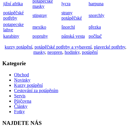
potapecske
jižní afrika
lycra
harpuna
masky
potápěčské
strany
stingray
snorchly
potřeby
potápěčské
potapecske
mexiko
šnorchl
přezka
lahve
karabiny
popruhy
pánská vesta
počítač
kurzy potápění
,
potápěčské potřeby a vybavení
,
plavecké potřeby
,
masky
,
neopren
,
hodinky
,
potápění
Kategorie
Obchod
Novinky
Kurzy potápění
Cestování za potápěním
Servis
Půjčovna
Články
Fotky
NAJDETE NÁS