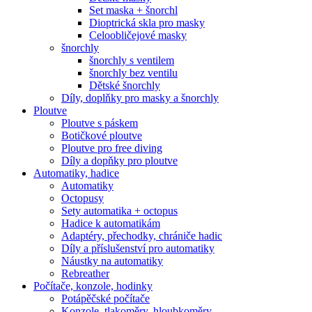
Set maska + šnorchl
Dioptrická skla pro masky
Celoobličejové masky
šnorchly
šnorchly s ventilem
šnorchly bez ventilu
Dětské šnorchly
Díly, doplňky pro masky a šnorchly
Ploutve
Ploutve s páskem
Botičkové ploutve
Ploutve pro free diving
Díly a dopňky pro ploutve
Automatiky, hadice
Automatiky
Octopusy
Sety automatika + octopus
Hadice k automatikám
Adaptéry, přechodky, chrániče hadic
Díly a příslušenství pro automatiky
Náustky na automatiky
Rebreather
Počítače, konzole, hodinky
Potápěčské počítače
Konzole, tlakoměry, hloubkoměry