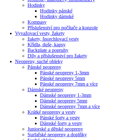
Hodinky
Hodinky pánské
Hodinky dámské
Kompasy
Příslušenství pro počítače a konzole
Vyvažovací vesty, žakety
žakety, šnorchlovací vesty
Křídla, duše, kapsy
Backplate a popruhy
Díly a příslušenství pro žakety
Neopreny, suché obleky
Pánské neopreny
Pánské neopreny 1-3mm
Pánské neopreny 5mm
Pánské neopreny 7mm a více
Dámské neopreny
Dámské neopreny 1-3mm
Dámské neopreny 5mm
Dámské neopreny 7mm a více
Krátké neopreny a vesty
Pánské šorty a vesty
Dámské šorty a vesty
Juniorské a dětské neopreny
Surfařské neopreny a doplňky