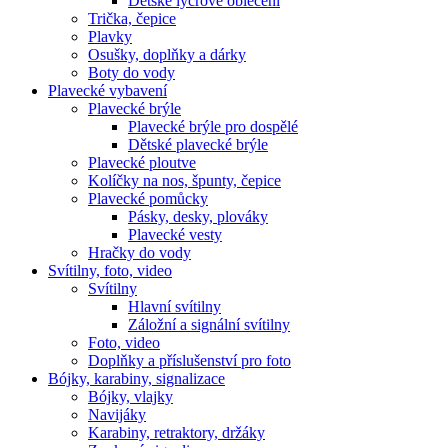
Dětské lycrové oblečení
Trička, čepice
Plavky
Osušky, doplňky a dárky
Boty do vody
Plavecké vybavení
Plavecké brýle
Plavecké brýle pro dospělé
Dětské plavecké brýle
Plavecké ploutve
Kolíčky na nos, špunty, čepice
Plavecké pomůcky
Pásky, desky, plováky
Plavecké vesty
Hračky do vody
Svítilny, foto, video
Svítilny
Hlavní svítilny
Záložní a signální svítilny
Foto, video
Doplňky a příslušenství pro foto
Bójky, karabiny, signalizace
Bójky, vlajky
Navijáky
Karabiny, retraktory, držáky