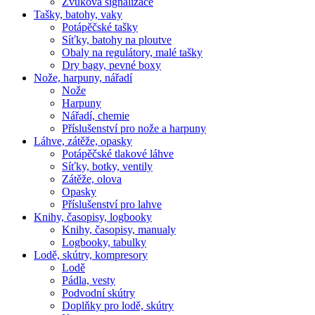
Zvuková signalizace
Tašky, batohy, vaky
Potápěčské tašky
Síťky, batohy na ploutve
Obaly na regulátory, malé tašky
Dry bagy, pevné boxy
Nože, harpuny, nářadí
Nože
Harpuny
Nářadí, chemie
Příslušenství pro nože a harpuny
Láhve, zátěže, opasky
Potápěčské tlakové láhve
Síťky, botky, ventily
Zátěže, olova
Opasky
Příslušenství pro lahve
Knihy, časopisy, logbooky
Knihy, časopisy, manualy
Logbooky, tabulky
Lodě, skútry, kompresory
Lodě
Pádla, vesty
Podvodní skútry
Doplňky pro lodě, skútry