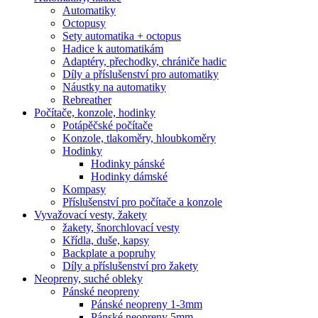
Automatiky
Octopusy
Sety automatika + octopus
Hadice k automatikám
Adaptéry, přechodky, chrániče hadic
Díly a příslušenství pro automatiky
Náustky na automatiky
Rebreather
Počítače, konzole, hodinky
Potápěčské počítače
Konzole, tlakoměry, hloubkoměry
Hodinky
Hodinky pánské
Hodinky dámské
Kompasy
Příslušenství pro počítače a konzole
Vyvažovací vesty, žakety
žakety, šnorchlovací vesty
Křídla, duše, kapsy
Backplate a popruhy
Díly a příslušenství pro žakety
Neopreny, suché obleky
Pánské neopreny
Pánské neopreny 1-3mm
Pánské neopreny 5mm