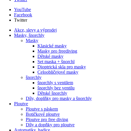
YouTube
Facebook
Twitter
Akce, slevy a výprodej
Masky, šnorchly
Masky
Klasické masky
Masky pro freediving
Dětské masky
Set maska + šnorchl
Dioptrická skla pro masky
Celoobličejové masky
šnorchly
šnorchly s ventilem
šnorchly bez ventilu
Dětské šnorchly
Díly, doplňky pro masky a šnorchly
Ploutve
Ploutve s páskem
Botičkové ploutve
Ploutve pro free diving
Díly a dopňky pro ploutve
Automatiky, hadice