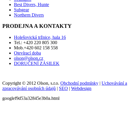
Best Divers, Hunte
Subgear
Northern Divers
PRODEJNA A KONTAKTY
Holešovická tržnice, hala 16
Tel.: +420 220 805 300
Mob.+420 602 158 558
Otevírací doba
olson@olson.cz
DORUČENÍ ZÁSILEK
Copyright © 2012 Olson, s.r.o.
Obchodní podmínky
|
Uchovávání a
zpracovávání osobních údajů
|
SEO
|
Webdesign
googlef9d53a32845e3b0a.html