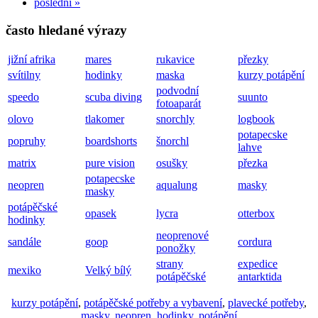
poslední »
často hledané výrazy
jižní afrika
mares
rukavice
přezky
svítilny
hodinky
maska
kurzy potápění
podvodní
speedo
scuba diving
suunto
fotoaparát
olovo
tlakomer
snorchly
logbook
potapecske
popruhy
boardshorts
šnorchl
lahve
matrix
pure vision
osušky
přezka
potapecske
neopren
aqualung
masky
masky
potápěčské
opasek
lycra
otterbox
hodinky
neoprenové
sandále
goop
cordura
ponožky
strany
expedice
mexiko
Velký bílý
potápěčské
antarktida
kurzy potápění
,
potápěčské potřeby a vybavení
,
plavecké potřeby
,
masky
,
neopren
,
hodinky
,
potápění