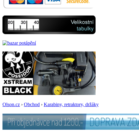
Olson.cz
›
Obchod
›
Karabiny, retraktory, držáky