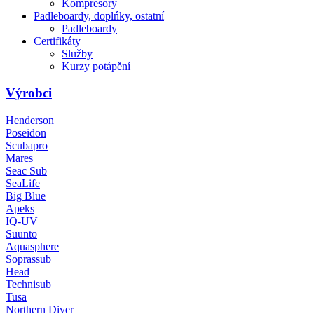
Kompresory
Padleboardy, doplńky, ostatní
Padleboardy
Certifikáty
Služby
Kurzy potápění
Výrobci
Henderson
Poseidon
Scubapro
Mares
Seac Sub
SeaLife
Big Blue
Apeks
IQ-UV
Suunto
Aquasphere
Soprassub
Head
Technisub
Tusa
Northern Diver