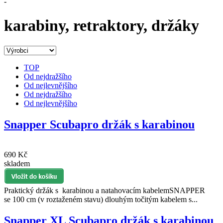
-
karabiny, retraktory, držáky
TOP
Od nejdražšího
Od nejlevnějšího
Od nejdražšího
Od nejlevnějšího
Snapper Scubapro držák s karabinou
690 Kč
skladem
Praktický držák s karabinou a natahovacím kabelemSNAPPER
se 100 cm (v roztaženém stavu) dlouhým točitým kabelem s...
Snapper XL Scubapro držák s karabinou