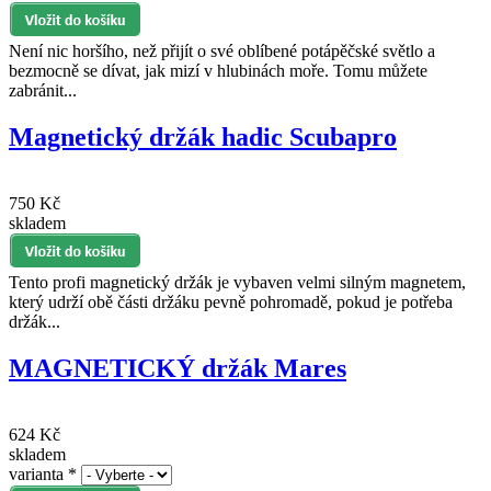
Není nic horšího, než přijít o své oblíbené potápěčské světlo a
bezmocně se dívat, jak mizí v hlubinách moře. Tomu můžete
zabránit...
Magnetický držák hadic Scubapro
750 Kč
skladem
Tento profi magnetický držák je vybaven velmi silným magnetem,
který udrží obě části držáku pevně pohromadě, pokud je potřeba
držák...
MAGNETICKÝ držák Mares
624 Kč
skladem
varianta
*