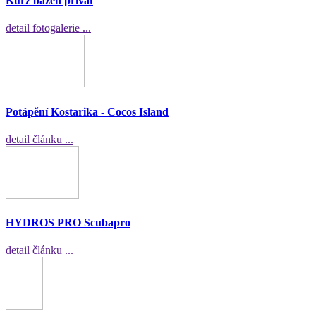
Kurz bazen privat
detail fotogalerie ...
Potápění Kostarika - Cocos Island
detail článku ...
HYDROS PRO Scubapro
detail článku ...