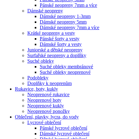
Pánské neopreny 7mm a více
Dámské neopreny
Dámské neopreny 1-3mm
Dámské neopreny 5mm
Dámské neopreny 7mm a více
Krátké neopreny a vesty
Pánské šorty a vesty
Dámské šorty a vesty
Juniorské a dětské neopreny
Surfařské neopreny a doplňky
Suché obleky
Suché obleky membránové
Suché obleky neoprenové
Podobleky
Doplňky k neoprenům
Rukavice, boty, kukly
Neoprenové rukavice
Neoprenové boty
Neoprenové kukly
Neoprenové ponožky
Oblečení, plavky, lycra, do vody
Lycrové oblečení
Pánské lycrové oblečení
Dámské lycrové oblečení