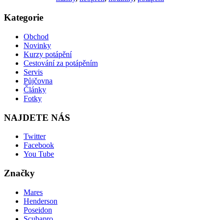
Kategorie
Obchod
Novinky
Kurzy potápění
Cestování za potápěním
Servis
Půjčovna
Články
Fotky
NAJDETE NÁS
Twitter
Facebook
You Tube
Značky
Mares
Henderson
Poseidon
Scubapro