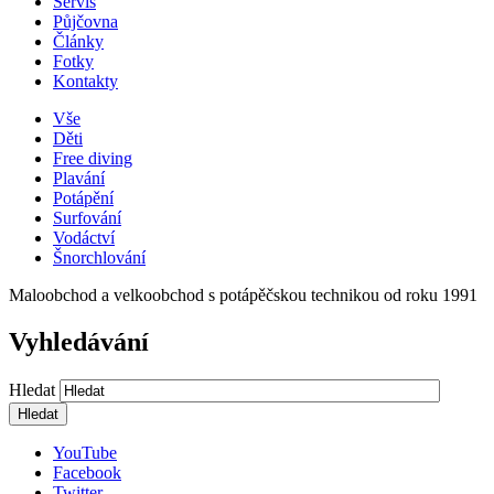
Servis
Půjčovna
Články
Fotky
Kontakty
Vše
Děti
Free diving
Plavání
Potápění
Surfování
Vodáctví
Šnorchlování
Maloobchod a velkoobchod s potápěčskou technikou od roku 1991
Vyhledávání
Hledat
YouTube
Facebook
Twitter