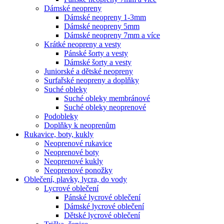
Dámské neopreny
Dámské neopreny 1-3mm
Dámské neopreny 5mm
Dámské neopreny 7mm a více
Krátké neopreny a vesty
Pánské šorty a vesty
Dámské šorty a vesty
Juniorské a dětské neopreny
Surfařské neopreny a doplňky
Suché obleky
Suché obleky membránové
Suché obleky neoprenové
Podobleky
Doplňky k neoprenům
Rukavice, boty, kukly
Neoprenové rukavice
Neoprenové boty
Neoprenové kukly
Neoprenové ponožky
Oblečení, plavky, lycra, do vody
Lycrové oblečení
Pánské lycrové oblečení
Dámské lycrové oblečení
Dětské lycrové oblečení