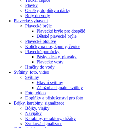
Trička, čepice
Plavky
Osušky, doplňky a dárky
Boty do vody
Plavecké vybavení
Plavecké brýle
Plavecké brýle pro dospělé
Dětské plavecké brýle
Plavecké ploutve
Kolíčky na nos, špunty, čepice
Plavecké pomůcky
Pásky, desky, plováky
Plavecké vesty
Hračky do vody
Svítilny, foto, video
Svítilny
Hlavní svítilny
Záložní a signální svítilny
Foto, video
Doplňky a příslušenství pro foto
Bójky, karabiny, signalizace
Bójky, vlajky
Navijáky
Karabiny, retraktory, držáky
Zvuková signalizace