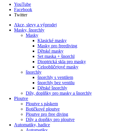
YouTube
Facebook
Twitter
Akce, slevy a výprodej
Masky, šnorchly
Masky
Klasické masky
Masky pro freediving
Dětské masky
Set maska + šnorchl
Dioptrická skla pro masky
Celoobličejové masky
šnorchly
šnorchly s ventilem
šnorchly bez ventilu
Dětské šnorchly
Díly, doplňky pro masky a šnorchly
Ploutve
Ploutve s páskem
Botičkové ploutve
Ploutve pro free diving
Díly a dopňky pro ploutve
Automatiky, hadice
Automatiky