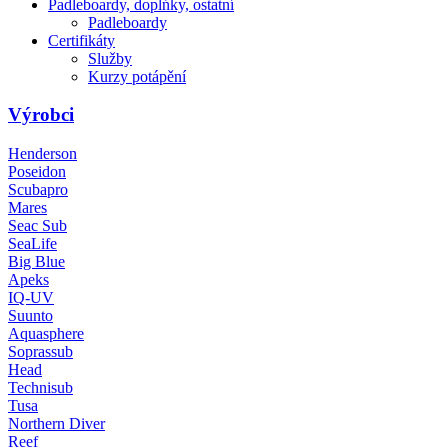
Padleboardy, doplńky, ostatní
Padleboardy
Certifikáty
Služby
Kurzy potápění
Výrobci
Henderson
Poseidon
Scubapro
Mares
Seac Sub
SeaLife
Big Blue
Apeks
IQ-UV
Suunto
Aquasphere
Soprassub
Head
Technisub
Tusa
Northern Diver
Reef