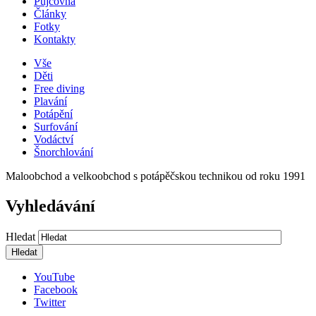
Půjčovna
Články
Fotky
Kontakty
Vše
Děti
Free diving
Plavání
Potápění
Surfování
Vodáctví
Šnorchlování
Maloobchod a velkoobchod s potápěčskou technikou od roku 1991
Vyhledávání
Hledat
YouTube
Facebook
Twitter