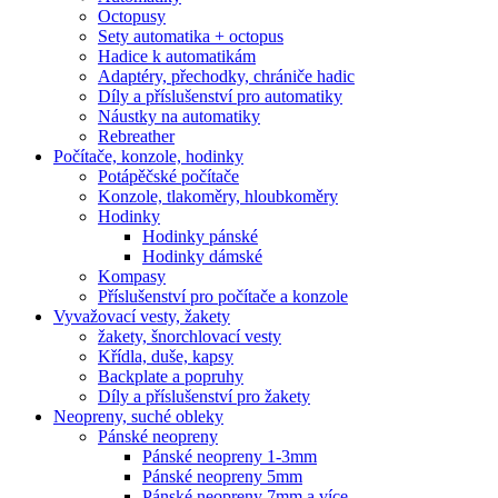
Octopusy
Sety automatika + octopus
Hadice k automatikám
Adaptéry, přechodky, chrániče hadic
Díly a příslušenství pro automatiky
Náustky na automatiky
Rebreather
Počítače, konzole, hodinky
Potápěčské počítače
Konzole, tlakoměry, hloubkoměry
Hodinky
Hodinky pánské
Hodinky dámské
Kompasy
Příslušenství pro počítače a konzole
Vyvažovací vesty, žakety
žakety, šnorchlovací vesty
Křídla, duše, kapsy
Backplate a popruhy
Díly a příslušenství pro žakety
Neopreny, suché obleky
Pánské neopreny
Pánské neopreny 1-3mm
Pánské neopreny 5mm
Pánské neopreny 7mm a více