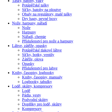
Tašky, batohy, vaky
Potápěčské tašky
Síťky, batohy na ploutve
Obaly na regulátory, malé tašky
Dry bagy, pevné boxy
Nože, harpuny, nářadí
Nože
Harpuny
Nářadí, chemie
Příslušenství pro nože a harpuny
Láhve, zátěže, opasky
Potápěčské tlakové láhve
Síťky, botky, ventily
Zátěže, olova
Opasky
Příslušenství pro lahve
Knihy, časopisy, logbooky
Knihy, časopisy, manualy
Logbooky, tabulky
Lodě, skútry, kompresory
Lodě
Pádla, vesty
Podvodní skútry
Doplňky pro lodě, skútry
Kompresory