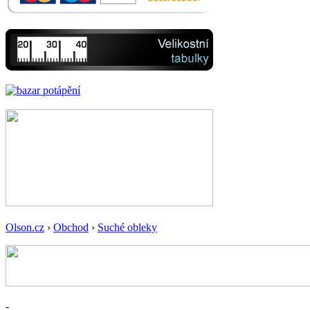
Olson.cz
›
Obchod
›
Suché obleky
-