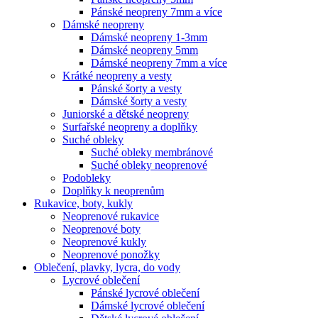
Pánské neopreny 7mm a více
Dámské neopreny
Dámské neopreny 1-3mm
Dámské neopreny 5mm
Dámské neopreny 7mm a více
Krátké neopreny a vesty
Pánské šorty a vesty
Dámské šorty a vesty
Juniorské a dětské neopreny
Surfařské neopreny a doplňky
Suché obleky
Suché obleky membránové
Suché obleky neoprenové
Podobleky
Doplňky k neoprenům
Rukavice, boty, kukly
Neoprenové rukavice
Neoprenové boty
Neoprenové kukly
Neoprenové ponožky
Oblečení, plavky, lycra, do vody
Lycrové oblečení
Pánské lycrové oblečení
Dámské lycrové oblečení