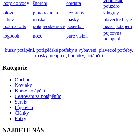
vodotěsné
boty do vody
šnorchl
cordura
pouzdro
olovo
plavky arena
neopreny
stingray
lahev
maska
masky
plavecké brýle
boardshorts
potapecske noze
poseidon
bazar potapeni
pujcovna
logbook
nože
pure vision
potapeni
kurzy potápění
,
potápěčské potřeby a vybavení
,
plavecké potřeby
,
masky
,
neopren
,
hodinky
,
potápění
Kategorie
Obchod
Novinky
Kurzy potápění
Cestování za potápěním
Servis
Půjčovna
Články
Fotky
NAJDETE NÁS