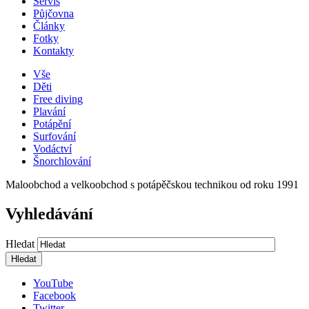
Servis
Půjčovna
Články
Fotky
Kontakty
Vše
Děti
Free diving
Plavání
Potápění
Surfování
Vodáctví
Šnorchlování
Maloobchod a velkoobchod s potápěčskou technikou od roku 1991
Vyhledávání
Hledat
YouTube
Facebook
Twitter