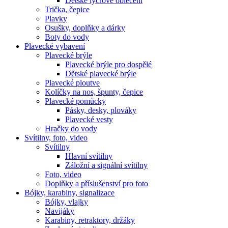
Dětské lycrové oblečení
Trička, čepice
Plavky
Osušky, doplňky a dárky
Boty do vody
Plavecké vybavení
Plavecké brýle
Plavecké brýle pro dospělé
Dětské plavecké brýle
Plavecké ploutve
Kolíčky na nos, špunty, čepice
Plavecké pomůcky
Pásky, desky, plováky
Plavecké vesty
Hračky do vody
Svítilny, foto, video
Svítilny
Hlavní svítilny
Záložní a signální svítilny
Foto, video
Doplňky a příslušenství pro foto
Bójky, karabiny, signalizace
Bójky, vlajky
Navijáky
Karabiny, retraktory, držáky