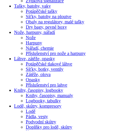
Zvuková signalizace
Tašky, batohy, vaky
Potápěčské tašky
Síťky, batohy na ploutve
Obaly na regulátory, malé tašky
Dry bagy, pevné boxy
Nože, harpuny, nářadí
Nože
Harpuny
Nářadí, chemie
Příslušenství pro nože a harpuny
Láhve, zátěže, opasky
Potápěčské tlakové láhve
Síťky, botky, ventily
Zátěže, olova
Opasky
Příslušenství pro lahve
Knihy, časopisy, logbooky
Knihy, časopisy, manualy
Logbooky, tabulky
Lodě, skútry, kompresory
Lodě
Pádla, vesty
Podvodní skútry
Doplňky pro lodě, skútry