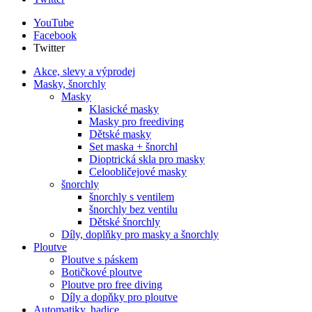
YouTube
Facebook
Twitter
Akce, slevy a výprodej
Masky, šnorchly
Masky
Klasické masky
Masky pro freediving
Dětské masky
Set maska + šnorchl
Dioptrická skla pro masky
Celoobličejové masky
šnorchly
šnorchly s ventilem
šnorchly bez ventilu
Dětské šnorchly
Díly, doplňky pro masky a šnorchly
Ploutve
Ploutve s páskem
Botičkové ploutve
Ploutve pro free diving
Díly a dopňky pro ploutve
Automatiky, hadice