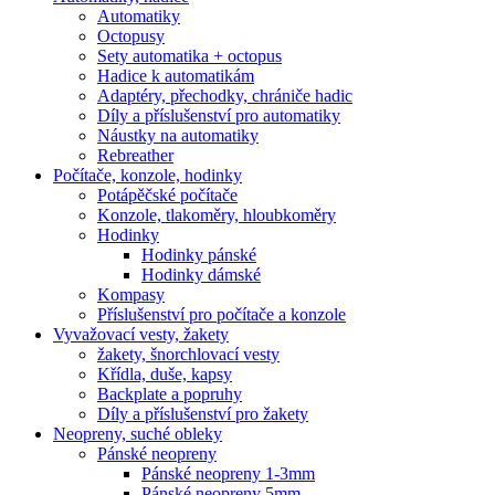
Automatiky
Octopusy
Sety automatika + octopus
Hadice k automatikám
Adaptéry, přechodky, chrániče hadic
Díly a příslušenství pro automatiky
Náustky na automatiky
Rebreather
Počítače, konzole, hodinky
Potápěčské počítače
Konzole, tlakoměry, hloubkoměry
Hodinky
Hodinky pánské
Hodinky dámské
Kompasy
Příslušenství pro počítače a konzole
Vyvažovací vesty, žakety
žakety, šnorchlovací vesty
Křídla, duše, kapsy
Backplate a popruhy
Díly a příslušenství pro žakety
Neopreny, suché obleky
Pánské neopreny
Pánské neopreny 1-3mm
Pánské neopreny 5mm