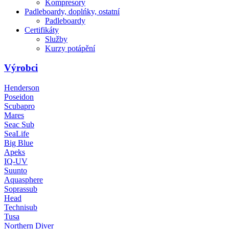
Kompresory
Padleboardy, doplńky, ostatní
Padleboardy
Certifikáty
Služby
Kurzy potápění
Výrobci
Henderson
Poseidon
Scubapro
Mares
Seac Sub
SeaLife
Big Blue
Apeks
IQ-UV
Suunto
Aquasphere
Soprassub
Head
Technisub
Tusa
Northern Diver