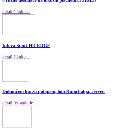
4 různé destinace na luxusní plachetnici SIREN
detail článku ...
Intova Sport HD EDGE
detail článku ...
Dokončení kurzu potápění, lom Rumchalpa, červen
detail fotogalerie ...