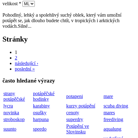
velikost
*
Pohodlný, lehký a spolehlivý suchý oblek, který vám umožní
potápět se, jak dlouho budete chtít, v tropických i arktických
vodách.Silné...
Stránky
1
2
následující ›
poslední »
často hledané výrazy
strany
potápěčské
potapeni
mare
potápěčské
hodinky
lycra
karabiny
kurzy potápění
scuba diving
novinka
osušky
cenoty
mares
stroboskop
harpuna
superdry
freediving
Potápění ve
suunto
speedo
aqualung
Slovinsku