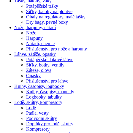
Tašky, batohy, vaky
Potápěčské tašky
Síťky, batohy na ploutve
Obaly na regulátory, malé tašky
Dry bagy, pevné boxy
Nože, harpuny, nářadí
Nože
Harpuny
Nářadí, chemie
Příslušenství pro nože a harpuny
Láhve, zátěže, opasky
Potápěčské tlakové láhve
Síťky, botky, ventily
Zátěže, olova
Opasky
Příslušenství pro lahve
Knihy, časopisy, logbooky
Knihy, časopisy, manualy
Logbooky, tabulky
Lodě, skútry, kompresory
Lodě
Pádla, vesty
Podvodní skútry
Doplňky pro lodě, skútry
Kompresory