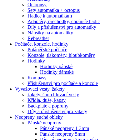
Octopusy
Sety automatika + octopus
Hadice k automatikám
Adaptéry, přechodky, chrániče hadic
Díly a příslušenství pro automatiky
Náustky na automatiky
Rebreather
Počítače, konzole, hodinky
Potápěčské počítače
Konzole, tlakoměry, hloubkoměry
Hodinky
Hodinky pánské
Hodinky dámské
Kompasy
Příslušenství pro počítače a konzole
Vyvažovací vesty, žakety
žakety, šnorchlovací vesty
Křídla, duše, kapsy
Backplate a popruhy
Díly a příslušenství pro žakety
Neopreny, suché obleky
Pánské neopreny
Pánské neopreny 1-3mm
Pánské neopreny 5mm
Pánské neopreny 7mm a více