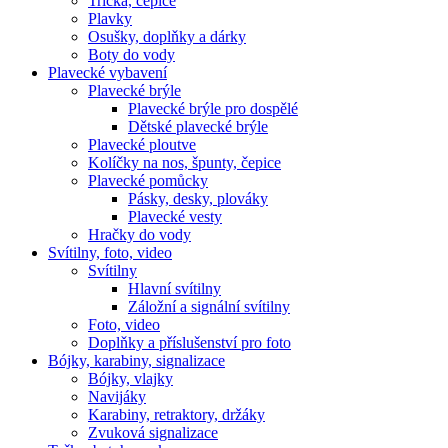
Trička, čepice
Plavky
Osušky, doplňky a dárky
Boty do vody
Plavecké vybavení
Plavecké brýle
Plavecké brýle pro dospělé
Dětské plavecké brýle
Plavecké ploutve
Kolíčky na nos, špunty, čepice
Plavecké pomůcky
Pásky, desky, plováky
Plavecké vesty
Hračky do vody
Svítilny, foto, video
Svítilny
Hlavní svítilny
Záložní a signální svítilny
Foto, video
Doplňky a příslušenství pro foto
Bójky, karabiny, signalizace
Bójky, vlajky
Navijáky
Karabiny, retraktory, držáky
Zvuková signalizace