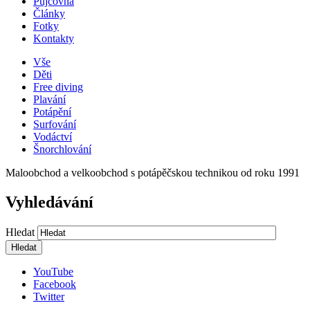
Půjčovna
Články
Fotky
Kontakty
Vše
Děti
Free diving
Plavání
Potápění
Surfování
Vodáctví
Šnorchlování
Maloobchod a velkoobchod s potápěčskou technikou od roku 1991
Vyhledávání
Hledat
YouTube
Facebook
Twitter