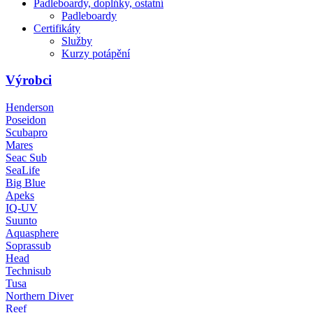
Padleboardy, doplńky, ostatní
Padleboardy
Certifikáty
Služby
Kurzy potápění
Výrobci
Henderson
Poseidon
Scubapro
Mares
Seac Sub
SeaLife
Big Blue
Apeks
IQ-UV
Suunto
Aquasphere
Soprassub
Head
Technisub
Tusa
Northern Diver
Reef