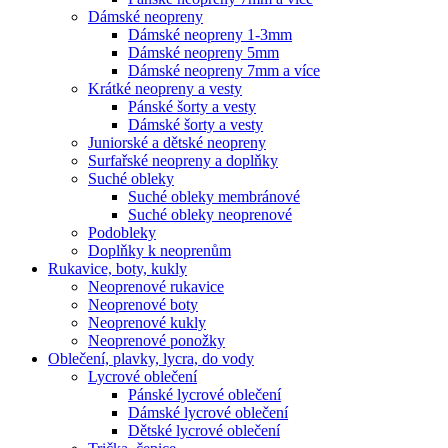
Dámské neopreny
Dámské neopreny 1-3mm
Dámské neopreny 5mm
Dámské neopreny 7mm a více
Krátké neopreny a vesty
Pánské šorty a vesty
Dámské šorty a vesty
Juniorské a dětské neopreny
Surfařské neopreny a doplňky
Suché obleky
Suché obleky membránové
Suché obleky neoprenové
Podobleky
Doplňky k neoprenům
Rukavice, boty, kukly
Neoprenové rukavice
Neoprenové boty
Neoprenové kukly
Neoprenové ponožky
Oblečení, plavky, lycra, do vody
Lycrové oblečení
Pánské lycrové oblečení
Dámské lycrové oblečení
Dětské lycrové oblečení