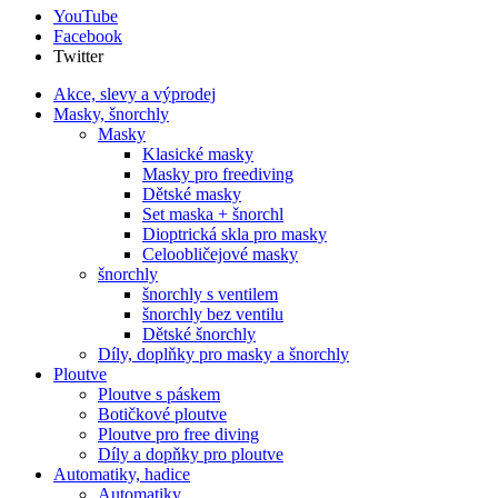
YouTube
Facebook
Twitter
Akce, slevy a výprodej
Masky, šnorchly
Masky
Klasické masky
Masky pro freediving
Dětské masky
Set maska + šnorchl
Dioptrická skla pro masky
Celoobličejové masky
šnorchly
šnorchly s ventilem
šnorchly bez ventilu
Dětské šnorchly
Díly, doplňky pro masky a šnorchly
Ploutve
Ploutve s páskem
Botičkové ploutve
Ploutve pro free diving
Díly a dopňky pro ploutve
Automatiky, hadice
Automatiky