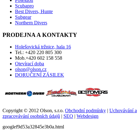
Poseidon
Scubapro
Best Divers, Hunte
Subgear
Northern Divers
PRODEJNA A KONTAKTY
Holešovická tržnice, hala 16
Tel.: +420 220 805 300
Mob.+420 602 158 558
Otevírací doba
olson@olson.cz
DORUČENÍ ZÁSILEK
Copyright © 2012 Olson, s.r.o.
Obchodní podmínky
|
Uchovávání a
zpracovávání osobních údajů
|
SEO
|
Webdesign
googlef9d53a32845e3b0a.html