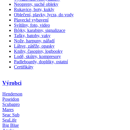
Neopreny, suché obleky
Rukavice, boty, kukly
Oblečení, plavky, lycra, do vody
Plavecké vybavení
Svítilny, foto, video
Bójky, karabiny, signalizace
Tašky, batohy, vaky
Nože, harpuny, nářadí
Láhve, zátěže, opasky
Knihy, časopisy, logbooky
Lodě, skútry, kompresory
Padleboardy, doplńky, ostatní
Certifikáty
Výrobci
Henderson
Poseidon
Scubapro
Mares
Seac Sub
SeaLife
Big Blue