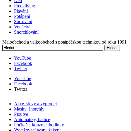
Děti
Free diving
Plavání
Potápění
Surfování
Vodáctví
Šnorchlování
Maloobchod a velkoobchod s potápěčskou technikou od roku 1991
Hledat
Vyhledávání
YouTube
Facebook
Twitter
YouTube
Facebook
Twitter
Akce, slevy a výprodej
Masky, šnorchly
Ploutve
Automatiky, hadice
Počítače, konzole, hodinky
Vyvažovací vesty, žakety