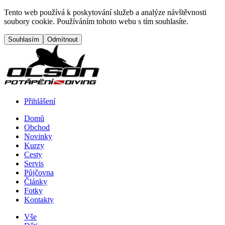
Přejít na hlavní obsah
Tento web používá k poskytování služeb a analýze návštěvnosti
soubory cookie. Používáním tohoto webu s tím souhlasíte.
Přihlášení
Domů
Obchod
Menu button
Frontend navigation
Novinky
Kurzy
Cesty
Servis
Půjčovna
Články
Fotky
Kontakty
Vše