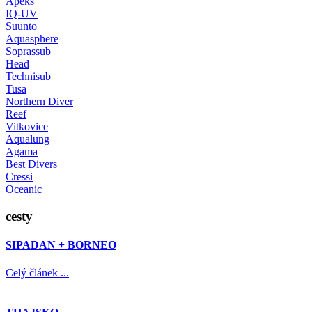
Apeks
IQ-UV
Suunto
Aquasphere
Soprassub
Head
Technisub
Tusa
Northern Diver
Reef
Vitkovice
Aqualung
Agama
Best Divers
Cressi
Oceanic
cesty
SIPADAN + BORNEO
Celý článek ...