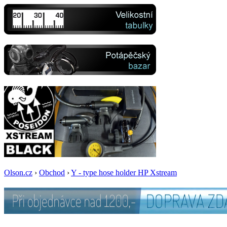
Olson.cz
›
Obchod
›
Y - type hose holder HP Xstream