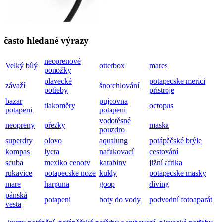
často hledané výrazy
neoprenové
Velký bílý
otterbox
mares
ponožky
plavecké
potapecske merici
závaží
šnorchlování
potřeby
pristroje
bazar
pujcovna
tlakoměry
octopus
potapeni
potapeni
vodotěsné
neopreny
přezky
maska
pouzdro
superdry
olovo
aqualung
potápěčské brýle
kompas
lycra
nafukovací
cestování
scuba
mexiko cenoty
karabiny
jižní afrika
rukavice
potapecske noze
kukly
potapecske masky
mare
harpuna
goop
diving
pánská
potapeni
boty do vody
podvodní fotoaparát
vesta