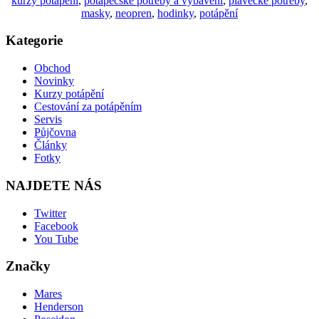
kurzy potápění
,
potápěčské potřeby a vybavení
,
plavecké potřeby
,
masky
,
neopren
,
hodinky
,
potápění
Kategorie
Obchod
Novinky
Kurzy potápění
Cestování za potápěním
Servis
Půjčovna
Články
Fotky
NAJDETE NÁS
Twitter
Facebook
You Tube
Značky
Mares
Henderson