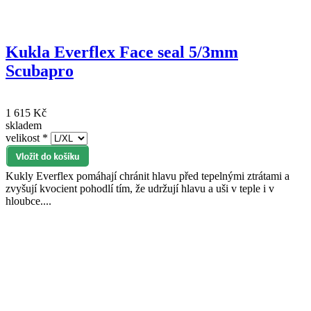
Kukla Everflex Face seal 5/3mm
Scubapro
1 615 Kč
skladem
velikost
*
Kukly Everflex pomáhají chránit hlavu před tepelnými ztrátami a
zvyšují kvocient pohodlí tím, že udržují hlavu a uši v teple i v
hloubce....