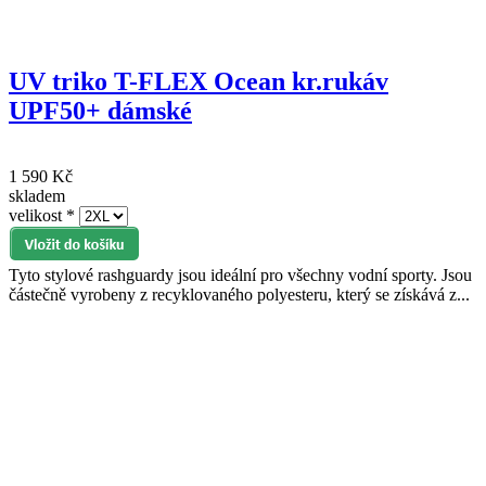
UV triko T-FLEX Ocean kr.rukáv
UPF50+ dámské
1 590 Kč
skladem
velikost
*
Tyto stylové rashguardy jsou ideální pro všechny vodní sporty. Jsou
částečně vyrobeny z recyklovaného polyesteru, který se získává z...