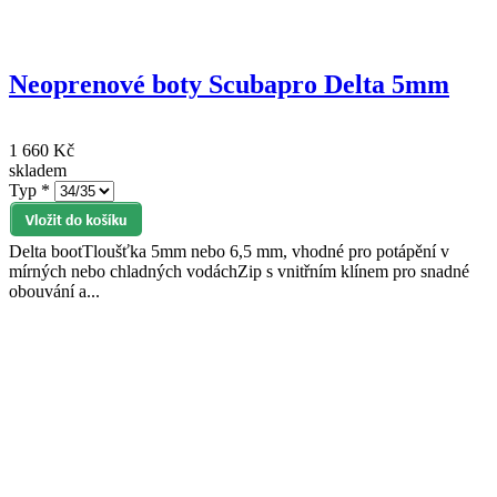
Neoprenové boty Scubapro Delta 5mm
1 660 Kč
skladem
Typ
*
Delta bootTloušťka 5mm nebo 6,5 mm, vhodné pro potápění v
mírných nebo chladných vodáchZip s vnitřním klínem pro snadné
obouvání a...