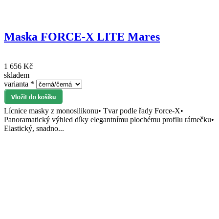
Maska FORCE-X LITE Mares
1 656 Kč
skladem
varianta
*
Lícnice masky z monosilikonu• Tvar podle řady Force-X•
Panoramatický výhled díky elegantnímu plochému profilu rámečku•
Elastický, snadno...