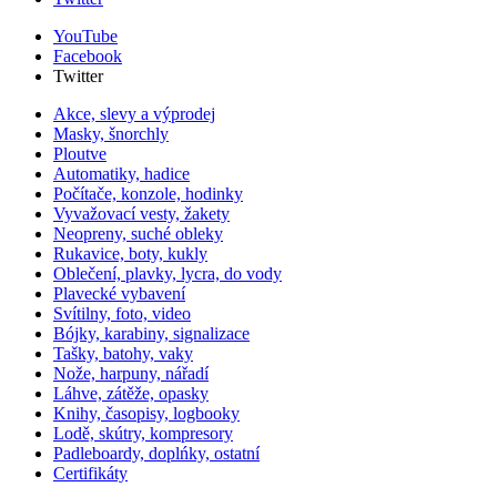
YouTube
Facebook
Twitter
Akce, slevy a výprodej
Masky, šnorchly
Ploutve
Automatiky, hadice
Počítače, konzole, hodinky
Vyvažovací vesty, žakety
Neopreny, suché obleky
Rukavice, boty, kukly
Oblečení, plavky, lycra, do vody
Plavecké vybavení
Svítilny, foto, video
Bójky, karabiny, signalizace
Tašky, batohy, vaky
Nože, harpuny, nářadí
Láhve, zátěže, opasky
Knihy, časopisy, logbooky
Lodě, skútry, kompresory
Padleboardy, doplńky, ostatní
Certifikáty