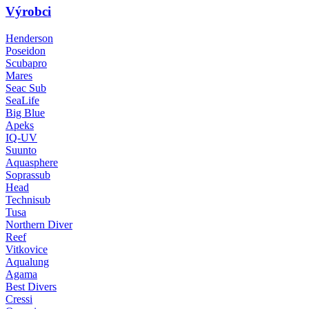
Výrobci
Henderson
Poseidon
Scubapro
Mares
Seac Sub
SeaLife
Big Blue
Apeks
IQ-UV
Suunto
Aquasphere
Soprassub
Head
Technisub
Tusa
Northern Diver
Reef
Vitkovice
Aqualung
Agama
Best Divers
Cressi