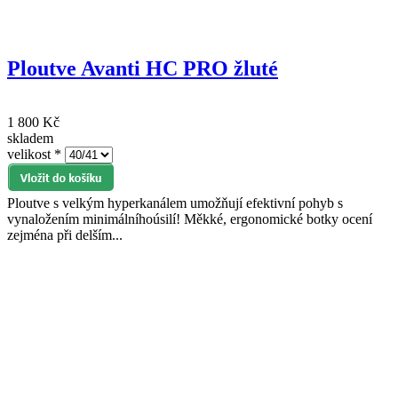
Ploutve Avanti HC PRO žluté
1 800 Kč
skladem
velikost
*
Ploutve s velkým hyperkanálem umožňují efektivní pohyb s
vynaložením minimálníhoúsilí! Měkké, ergonomické botky ocení
zejména při delším...