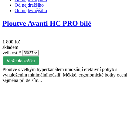
Od nejdražšího
Od nejlevnějšího
Ploutve Avanti HC PRO bílé
1 800 Kč
skladem
velikost
*
Ploutve s velkým hyperkanálem umožňují efektivní pohyb s
vynaložením minimálníhoúsilí! Měkké, ergonomické botky ocení
zejména při delším...