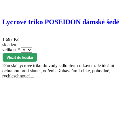
Lycrové triko POSEIDON dámské šedé
1 697 Kč
skladem
velikost
*
Dámské lycrové triko do vody s dlouhým rukávem. Je ideální
ochranou proti slunci, odření a žahavcům.Lehké, pohodlné,
rychleschnoucí....