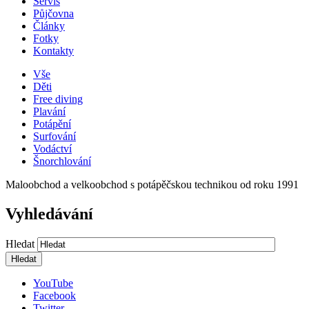
Servis
Půjčovna
Články
Fotky
Kontakty
Vše
Děti
Free diving
Plavání
Potápění
Surfování
Vodáctví
Šnorchlování
Maloobchod a velkoobchod s potápěčskou technikou od roku 1991
Vyhledávání
Hledat
YouTube
Facebook
Twitter