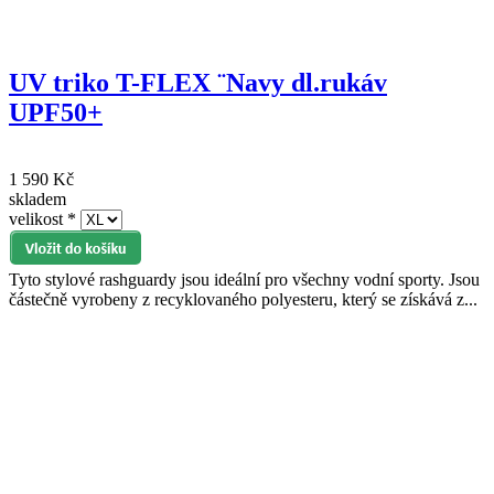
UV triko T-FLEX ¨Navy dl.rukáv
UPF50+
1 590 Kč
skladem
velikost
*
Tyto stylové rashguardy jsou ideální pro všechny vodní sporty. Jsou
částečně vyrobeny z recyklovaného polyesteru, který se získává z...