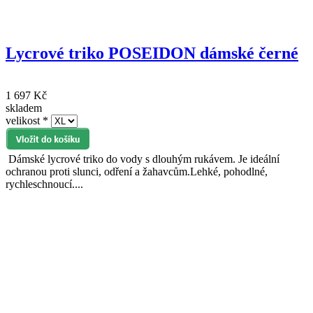
Lycrové triko POSEIDON dámské černé
1 697 Kč
skladem
velikost
*
Dámské lycrové triko do vody s dlouhým rukávem. Je ideální
ochranou proti slunci, odření a žahavcům.Lehké, pohodlné,
rychleschnoucí....