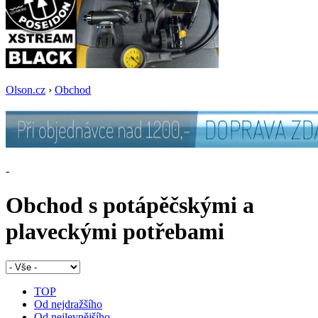
Olson.cz
›
Obchod
-
Obchod s potápěčskými a
plaveckými potřebami
TOP
Od nejdražšího
Od nejlevnějšího