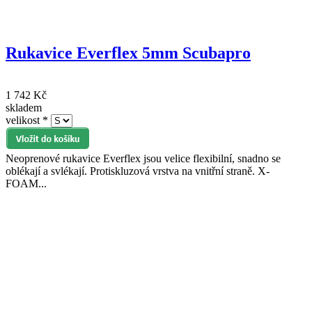
Rukavice Everflex 5mm Scubapro
1 742 Kč
skladem
velikost
*
Neoprenové rukavice Everflex jsou velice flexibilní, snadno se
oblékají a svlékají. Protiskluzová vrstva na vnitřní straně. X-
FOAM...