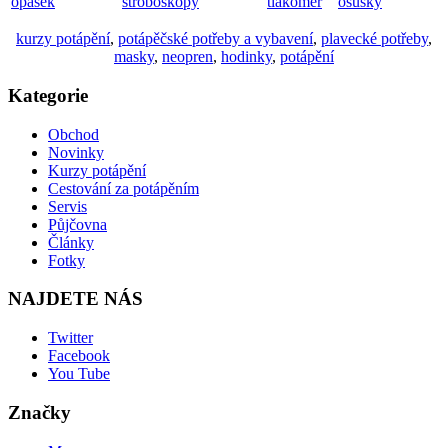
opasek
stroboskopy
tlakomer
osušky
kurzy potápění
,
potápěčské potřeby a vybavení
,
plavecké potřeby
,
masky
,
neopren
,
hodinky
,
potápění
Kategorie
Obchod
Novinky
Kurzy potápění
Cestování za potápěním
Servis
Půjčovna
Články
Fotky
NAJDETE NÁS
Twitter
Facebook
You Tube
Značky