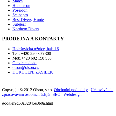
Mares
Henderson
Poseidon
Scubapro
Best Divers, Hunte
Subgear
Northern Divers
PRODEJNA A KONTAKTY
Holešovická tržnice, hala 16
Tel.: +420 220 805 300
Mob.+420 602 158 558
Otevírací doba
olson@olson.cz
DORUČENÍ ZÁSILEK
Copyright © 2012 Olson, s.r.o.
Obchodní podmínky
|
Uchovávání a
zpracovávání osobních údajů
|
SEO
|
Webdesign
googlef9d53a32845e3b0a.html