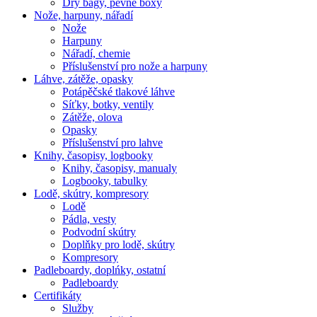
Dry bagy, pevné boxy
Nože, harpuny, nářadí
Nože
Harpuny
Nářadí, chemie
Příslušenství pro nože a harpuny
Láhve, zátěže, opasky
Potápěčské tlakové láhve
Síťky, botky, ventily
Zátěže, olova
Opasky
Příslušenství pro lahve
Knihy, časopisy, logbooky
Knihy, časopisy, manualy
Logbooky, tabulky
Lodě, skútry, kompresory
Lodě
Pádla, vesty
Podvodní skútry
Doplňky pro lodě, skútry
Kompresory
Padleboardy, doplńky, ostatní
Padleboardy
Certifikáty
Služby