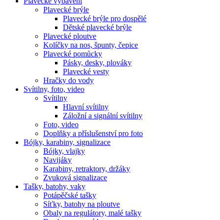
Plavecké vybavení
Plavecké brýle
Plavecké brýle pro dospělé
Dětské plavecké brýle
Plavecké ploutve
Kolíčky na nos, špunty, čepice
Plavecké pomůcky
Pásky, desky, plováky
Plavecké vesty
Hračky do vody
Svítilny, foto, video
Svítilny
Hlavní svítilny
Záložní a signální svítilny
Foto, video
Doplňky a příslušenství pro foto
Bójky, karabiny, signalizace
Bójky, vlajky
Navijáky
Karabiny, retraktory, držáky
Zvuková signalizace
Tašky, batohy, vaky
Potápěčské tašky
Síťky, batohy na ploutve
Obaly na regulátory, malé tašky