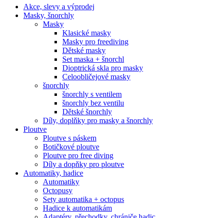
Akce, slevy a výprodej
Masky, šnorchly
Masky
Klasické masky
Masky pro freediving
Dětské masky
Set maska + šnorchl
Dioptrická skla pro masky
Celoobličejové masky
šnorchly
šnorchly s ventilem
šnorchly bez ventilu
Dětské šnorchly
Díly, doplňky pro masky a šnorchly
Ploutve
Ploutve s páskem
Botičkové ploutve
Ploutve pro free diving
Díly a dopňky pro ploutve
Automatiky, hadice
Automatiky
Octopusy
Sety automatika + octopus
Hadice k automatikám
Adaptéry, přechodky, chrániče hadic