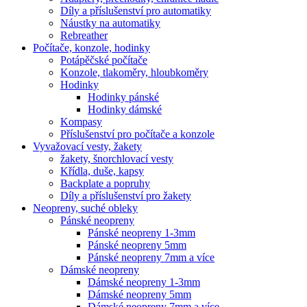
Díly a příslušenství pro automatiky
Náustky na automatiky
Rebreather
Počítače, konzole, hodinky
Potápěčské počítače
Konzole, tlakoměry, hloubkoměry
Hodinky
Hodinky pánské
Hodinky dámské
Kompasy
Příslušenství pro počítače a konzole
Vyvažovací vesty, žakety
žakety, šnorchlovací vesty
Křídla, duše, kapsy
Backplate a popruhy
Díly a příslušenství pro žakety
Neopreny, suché obleky
Pánské neopreny
Pánské neopreny 1-3mm
Pánské neopreny 5mm
Pánské neopreny 7mm a více
Dámské neopreny
Dámské neopreny 1-3mm
Dámské neopreny 5mm
Dámské neopreny 7mm a více