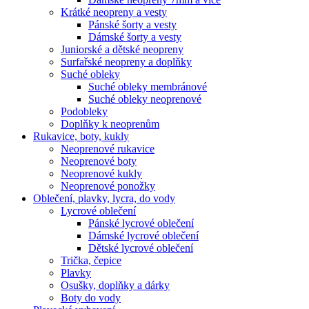
Krátké neopreny a vesty
Pánské šorty a vesty
Dámské šorty a vesty
Juniorské a dětské neopreny
Surfařské neopreny a doplňky
Suché obleky
Suché obleky membránové
Suché obleky neoprenové
Podobleky
Doplňky k neoprenům
Rukavice, boty, kukly
Neoprenové rukavice
Neoprenové boty
Neoprenové kukly
Neoprenové ponožky
Oblečení, plavky, lycra, do vody
Lycrové oblečení
Pánské lycrové oblečení
Dámské lycrové oblečení
Dětské lycrové oblečení
Trička, čepice
Plavky
Osušky, doplňky a dárky
Boty do vody