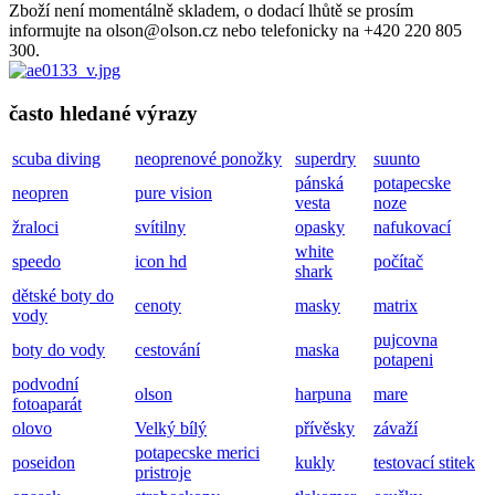
Zboží není momentálně skladem, o dodací lhůtě se prosím
informujte na olson@olson.cz nebo telefonicky na +420 220 805
300.
často hledané výrazy
scuba diving
neoprenové ponožky
superdry
suunto
pánská
potapecske
neopren
pure vision
vesta
noze
žraloci
svítilny
opasky
nafukovací
white
speedo
icon hd
počítač
shark
dětské boty do
cenoty
masky
matrix
vody
pujcovna
boty do vody
cestování
maska
potapeni
podvodní
olson
harpuna
mare
fotoaparát
olovo
Velký bílý
přívěsky
závaží
potapecske merici
poseidon
kukly
testovací stitek
pristroje