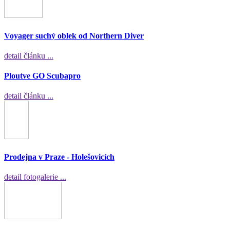
Voyager suchý oblek od Northern Diver
detail článku ...
Ploutve GO Scubapro
detail článku ...
Prodejna v Praze - Holešovicích
detail fotogalerie ...