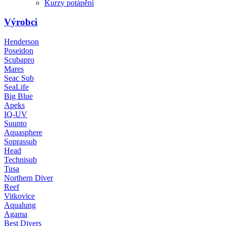
Kurzy potápění
Výrobci
Henderson
Poseidon
Scubapro
Mares
Seac Sub
SeaLife
Big Blue
Apeks
IQ-UV
Suunto
Aquasphere
Soprassub
Head
Technisub
Tusa
Northern Diver
Reef
Vitkovice
Aqualung
Agama
Best Divers