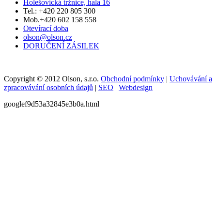
Holešovická tržnice, hala 16
Tel.: +420 220 805 300
Mob.+420 602 158 558
Otevírací doba
olson@olson.cz
DORUČENÍ ZÁSILEK
Copyright © 2012 Olson, s.r.o.
Obchodní podmínky
|
Uchovávání a
zpracovávání osobních údajů
|
SEO
|
Webdesign
googlef9d53a32845e3b0a.html