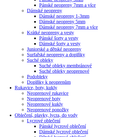
Pánské neopreny 7mm a více
Dámské neopreny
Dámské neopreny 1-3mm
Dámské neopreny 5mm
Dámské neopreny 7mm a více
Krátké neopreny a vesty
Pánské šorty a vesty
Dámské šorty a vesty
Juniorské a dětské neopreny
Surfařské neopreny a doplňky
Suché obleky
Suché obleky membránové
Suché obleky neoprenové
Podobleky
Doplňky k neoprenům
Rukavice, boty, kukly
Neoprenové rukavice
Neoprenové boty
Neoprenové kukly
Neoprenové ponožky
Oblečení, plavky, lycra, do vody
Lycrové oblečení
Pánské lycrové oblečení
Dámské lycrové oblečení