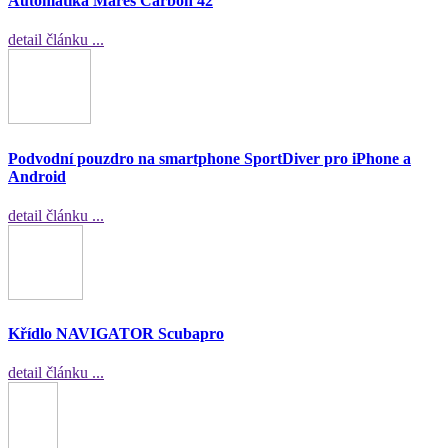
Automatika Mares Carbon 42
detail článku ...
Podvodní pouzdro na smartphone SportDiver pro iPhone a
Android
detail článku ...
Křídlo NAVIGATOR Scubapro
detail článku ...