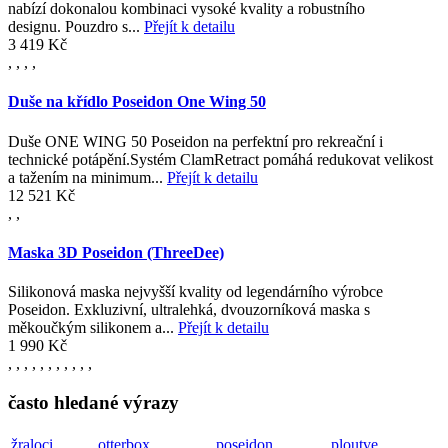
nabízí dokonalou kombinaci vysoké kvality a robustního
designu. Pouzdro s...
Přejít k detailu
3 419 Kč
,
,
,
,
Duše na křídlo Poseidon One Wing 50
Duše ONE WING 50 Poseidon na perfektní pro rekreační i
technické potápění.Systém ClamRetract pomáhá redukovat velikost
a tažením na minimum...
Přejít k detailu
12 521 Kč
,
,
Maska 3D Poseidon (ThreeDee)
Silikonová maska nejvyšší kvality od legendárního výrobce
Poseidon. Exkluzivní, ultralehká, dvouzorníková maska s
měkoučkým silikonem a...
Přejít k detailu
1 990 Kč
,
,
,
,
,
,
,
,
,
,
,
často hledané výrazy
žraloci
otterbox
poseidon
ploutve