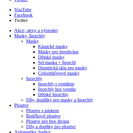
YouTube
Facebook
Twitter
Akce, slevy a výprodej
Masky, šnorchly
Masky
Klasické masky
Masky pro freediving
Dětské masky
Set maska + šnorchl
Dioptrická skla pro masky
Celoobličejové masky
šnorchly
šnorchly s ventilem
šnorchly bez ventilu
Dětské šnorchly
Díly, doplňky pro masky a šnorchly
Ploutve
Ploutve s páskem
Botičkové ploutve
Ploutve pro free diving
Díly a dopňky pro ploutve
Automatiky, hadice