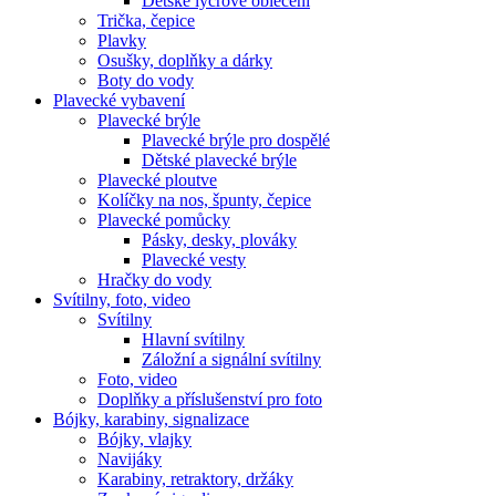
Dětské lycrové oblečení
Trička, čepice
Plavky
Osušky, doplňky a dárky
Boty do vody
Plavecké vybavení
Plavecké brýle
Plavecké brýle pro dospělé
Dětské plavecké brýle
Plavecké ploutve
Kolíčky na nos, špunty, čepice
Plavecké pomůcky
Pásky, desky, plováky
Plavecké vesty
Hračky do vody
Svítilny, foto, video
Svítilny
Hlavní svítilny
Záložní a signální svítilny
Foto, video
Doplňky a příslušenství pro foto
Bójky, karabiny, signalizace
Bójky, vlajky
Navijáky
Karabiny, retraktory, držáky