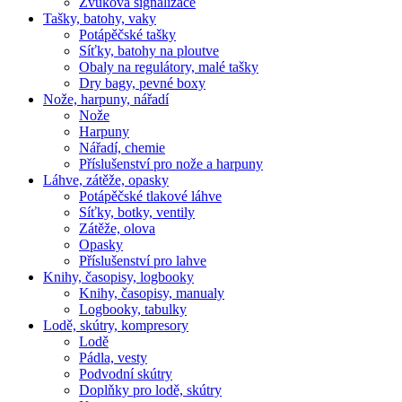
Zvuková signalizace
Tašky, batohy, vaky
Potápěčské tašky
Síťky, batohy na ploutve
Obaly na regulátory, malé tašky
Dry bagy, pevné boxy
Nože, harpuny, nářadí
Nože
Harpuny
Nářadí, chemie
Příslušenství pro nože a harpuny
Láhve, zátěže, opasky
Potápěčské tlakové láhve
Síťky, botky, ventily
Zátěže, olova
Opasky
Příslušenství pro lahve
Knihy, časopisy, logbooky
Knihy, časopisy, manualy
Logbooky, tabulky
Lodě, skútry, kompresory
Lodě
Pádla, vesty
Podvodní skútry
Doplňky pro lodě, skútry