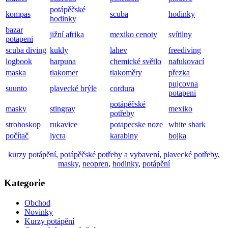
potápěčské
kompas
scuba
hodinky
hodinky
bazar
jižní afrika
mexiko cenoty
svítilny
potapeni
scuba diving
kukly
lahev
freediving
logbook
harpuna
chemické světlo
nafukovací
maska
tlakomer
tlakoměry
přezka
pujcovna
suunto
plavecké brýle
cordura
potapeni
potápěčské
masky
stingray
mexiko
potřeby
stroboskop
rukavice
potapecske noze
white shark
počítač
lycra
karabiny
bojka
kurzy potápění
,
potápěčské potřeby a vybavení
,
plavecké potřeby
,
masky
,
neopren
,
hodinky
,
potápění
Kategorie
Obchod
Novinky
Kurzy potápění