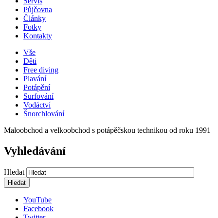
Servis
Půjčovna
Články
Fotky
Kontakty
Vše
Děti
Free diving
Plavání
Potápění
Surfování
Vodáctví
Šnorchlování
Maloobchod a velkoobchod s potápěčskou technikou od roku 1991
Vyhledávání
Hledat
YouTube
Facebook
Twitter