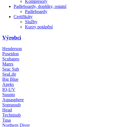
Kompresory
Padleboardy, doplńky, ostatní
Padleboardy
Certifikáty
Služby
Kurzy potápění
Výrobci
Henderson
Poseidon
Scubapro
Mares
Seac Sub
SeaLife
Big Blue
Apeks
IQ-UV
Suunto
Aquasphere
Soprassub
Head
Technisub
Tusa
Northern Diver