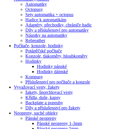
Automatiky
Octopusy
Sety automatika + octopus
Hadice k automatikám
Adaptéry, přechodky, chrániče hadic
Díly a příslušenství pro automatiky
Náustky na automatiky
Rebreather
Počítače, konzole, hodinky
Potápěčské počítače
Konzole, tlakoměry, hloubkoměry
Hodinky
Hodinky pánské
Hodinky dámské
Kompasy
Příslušenství pro počítače a konzole
Vyvažovací vesty, žakety
žakety, šnorchlovací vesty
Křídla, duše, kapsy
Backplate a popruhy
Díly a příslušenství pro žakety
Neopreny, suché obleky
Pánské neopreny
Pánské neopreny 1-3mm
Pánské neopreny 5mm