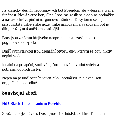
Již klasický design neoprenových bot Poseidon, ale vylepšený tvar a
funčnost. Nová verze boty One Shoe má zesílené a odolné podrážky
a nastavitelné zapínání na gumovou šňůrku. Díky tomu se dají
přizpůsobit i uzké/ širké noze. Také nazouvání a vyzouvání bot je
díky pružným tkaničkám snadnější.
Boty jsou ze 3mm hřejivého neoprenu a mají zasílenou patu a
pogumovanou špičku.
Další vychytávkou jsou drenážní otvory, díky kterým se boty nikdy
neplní vodou.
Ideální na potápění, surfování, šnorchlování, vodní výlety a
pobřežní dobrodružství.
Nejen na palubě oceníte jejich bílou podrážku. A hlavně jsou
originální a pohodlné.
Související zboží
Nůž Black Line Titanium Poseidon
Zboží na objednávku. Dostupnost 10 dnů.Black Line Titanium