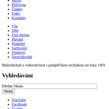
Servis
Půjčovna
Články
Fotky
Kontakty
Vše
Děti
Free diving
Plavání
Potápění
Surfování
Vodáctví
Šnorchlování
Maloobchod a velkoobchod s potápěčskou technikou od roku 1991
Vyhledávání
Hledat
YouTube
Facebook
Twitter