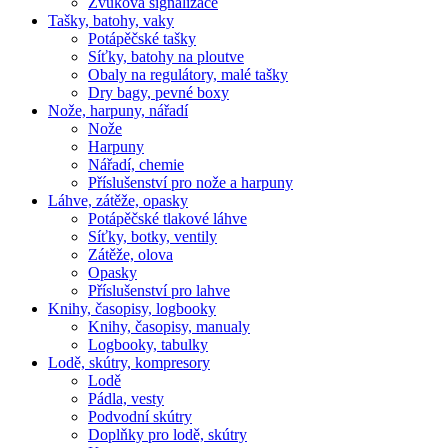
Zvuková signalizace
Tašky, batohy, vaky
Potápěčské tašky
Síťky, batohy na ploutve
Obaly na regulátory, malé tašky
Dry bagy, pevné boxy
Nože, harpuny, nářadí
Nože
Harpuny
Nářadí, chemie
Příslušenství pro nože a harpuny
Láhve, zátěže, opasky
Potápěčské tlakové láhve
Síťky, botky, ventily
Zátěže, olova
Opasky
Příslušenství pro lahve
Knihy, časopisy, logbooky
Knihy, časopisy, manualy
Logbooky, tabulky
Lodě, skútry, kompresory
Lodě
Pádla, vesty
Podvodní skútry
Doplňky pro lodě, skútry