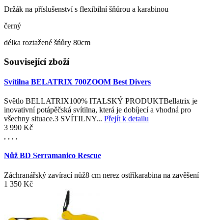
Držák na příslušenství s flexibilní šňůrou a karabinou
černý
délka roztažené šńůry 80cm
Související zboží
Svítilna BELATRIX 700ZOOM Best Divers
Světlo BELLATRIX100% ITALSKÝ PRODUKTBellatrix je
inovativní potápěčská svítilna, která je dobíjecí a vhodná pro
všechny situace.3 SVÍTILNY...
Přejít k detailu
3 990 Kč
,
,
,
,
Nůž BD Serramanico Rescue
Záchranářský zavírací nůž8 cm nerez ostříkarabina na zavěšení
1 350 Kč