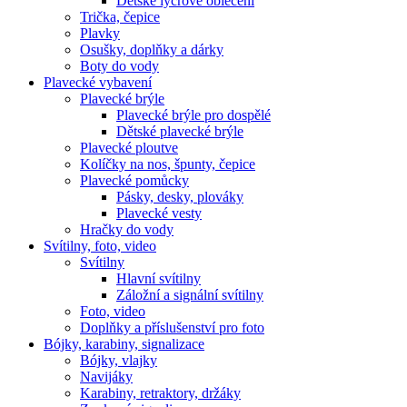
Dětské lycrové oblečení
Trička, čepice
Plavky
Osušky, doplňky a dárky
Boty do vody
Plavecké vybavení
Plavecké brýle
Plavecké brýle pro dospělé
Dětské plavecké brýle
Plavecké ploutve
Kolíčky na nos, špunty, čepice
Plavecké pomůcky
Pásky, desky, plováky
Plavecké vesty
Hračky do vody
Svítilny, foto, video
Svítilny
Hlavní svítilny
Záložní a signální svítilny
Foto, video
Doplňky a příslušenství pro foto
Bójky, karabiny, signalizace
Bójky, vlajky
Navijáky
Karabiny, retraktory, držáky