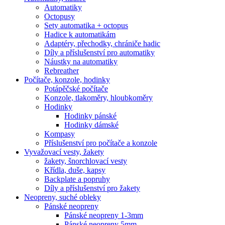
Automatiky
Octopusy
Sety automatika + octopus
Hadice k automatikám
Adaptéry, přechodky, chrániče hadic
Díly a příslušenství pro automatiky
Náustky na automatiky
Rebreather
Počítače, konzole, hodinky
Potápěčské počítače
Konzole, tlakoměry, hloubkoměry
Hodinky
Hodinky pánské
Hodinky dámské
Kompasy
Příslušenství pro počítače a konzole
Vyvažovací vesty, žakety
žakety, šnorchlovací vesty
Křídla, duše, kapsy
Backplate a popruhy
Díly a příslušenství pro žakety
Neopreny, suché obleky
Pánské neopreny
Pánské neopreny 1-3mm
Pánské neopreny 5mm