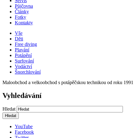
Servis
Půjčovna
Články
Fotky
Kontakty
Vše
Děti
Free diving
Plavání
Potápění
Surfování
Vodáctví
Šnorchlování
Maloobchod a velkoobchod s potápěčskou technikou od roku 1991
Vyhledávání
Hledat
YouTube
Facebook
Twitter