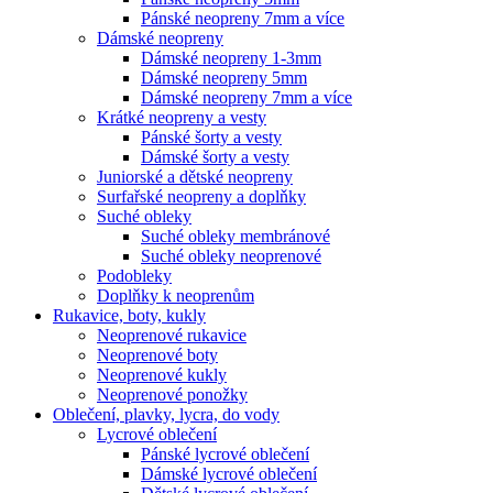
Pánské neopreny 7mm a více
Dámské neopreny
Dámské neopreny 1-3mm
Dámské neopreny 5mm
Dámské neopreny 7mm a více
Krátké neopreny a vesty
Pánské šorty a vesty
Dámské šorty a vesty
Juniorské a dětské neopreny
Surfařské neopreny a doplňky
Suché obleky
Suché obleky membránové
Suché obleky neoprenové
Podobleky
Doplňky k neoprenům
Rukavice, boty, kukly
Neoprenové rukavice
Neoprenové boty
Neoprenové kukly
Neoprenové ponožky
Oblečení, plavky, lycra, do vody
Lycrové oblečení
Pánské lycrové oblečení
Dámské lycrové oblečení