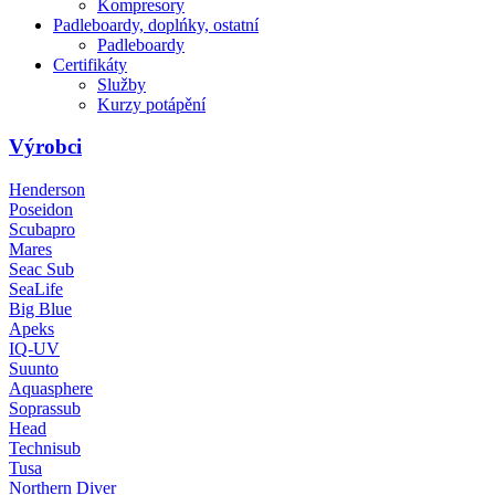
Kompresory
Padleboardy, doplńky, ostatní
Padleboardy
Certifikáty
Služby
Kurzy potápění
Výrobci
Henderson
Poseidon
Scubapro
Mares
Seac Sub
SeaLife
Big Blue
Apeks
IQ-UV
Suunto
Aquasphere
Soprassub
Head
Technisub
Tusa
Northern Diver