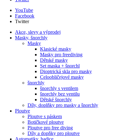
YouTube
Facebook
Twitter
Akce, slevy a výprodej
Masky, šnorchly
Masky
Klasické masky
Masky pro freediving
Dětské masky
Set maska + šnorchl
Dioptrická skla pro masky
Celoobličejové masky
šnorchly
šnorchly s ventilem
šnorchly bez ventilu
Dětské šnorchly
Díly, doplňky pro masky a šnorchly
Ploutve
Ploutve s páskem
Botičkové ploutve
Ploutve pro free diving
Díly a dopňky pro ploutve
Automatiky, hadice