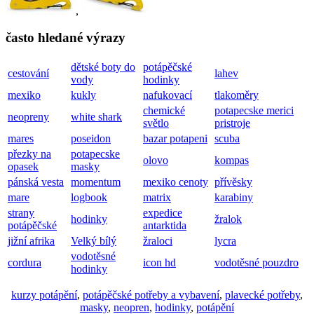
,
často hledané výrazy
dětské boty do
potápěčské
cestování
lahev
vody
hodinky
mexiko
kukly
nafukovací
tlakoměry
chemické
potapecske merici
neopreny
white shark
světlo
pristroje
mares
poseidon
bazar potapeni
scuba
přezky na
potapecske
olovo
kompas
opasek
masky
pánská vesta
momentum
mexiko cenoty
přívěsky
mare
logbook
matrix
karabiny
strany
expedice
hodinky
žralok
potápěčské
antarktida
jižní afrika
Velký bílý
žraloci
lycra
vodotěsné
cordura
icon hd
vodotěsné pouzdro
hodinky
kurzy potápění
,
potápěčské potřeby a vybavení
,
plavecké potřeby
,
masky
,
neopren
,
hodinky
,
potápění