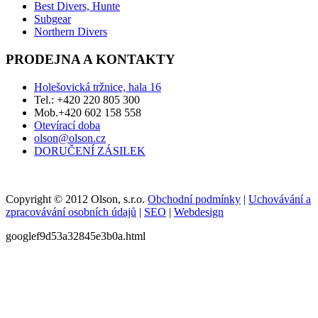
Best Divers, Hunte
Subgear
Northern Divers
PRODEJNA A KONTAKTY
Holešovická tržnice, hala 16
Tel.: +420 220 805 300
Mob.+420 602 158 558
Otevírací doba
olson@olson.cz
DORUČENÍ ZÁSILEK
Copyright © 2012 Olson, s.r.o.
Obchodní podmínky
|
Uchovávání a
zpracovávání osobních údajů
|
SEO
|
Webdesign
googlef9d53a32845e3b0a.html