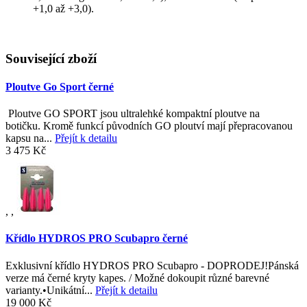
+1,0 až +3,0).
Související zboží
Ploutve Go Sport černé
Ploutve GO SPORT jsou ultralehké kompaktní ploutve na
botičku. Kromě funkcí původních GO ploutví mají přepracovanou
kapsu na...
Přejít k detailu
3 475 Kč
,
,
Křídlo HYDROS PRO Scubapro černé
Exklusivní křídlo HYDROS PRO Scubapro - DOPRODEJ!Pánská
verze má černé kryty kapes. / Možné dokoupit různé barevné
varianty.•Unikátní...
Přejít k detailu
19 000 Kč