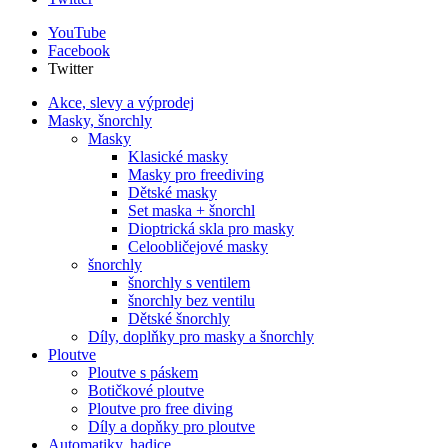
YouTube
Facebook
Twitter
Akce, slevy a výprodej
Masky, šnorchly
Masky
Klasické masky
Masky pro freediving
Dětské masky
Set maska + šnorchl
Dioptrická skla pro masky
Celoobličejové masky
šnorchly
šnorchly s ventilem
šnorchly bez ventilu
Dětské šnorchly
Díly, doplňky pro masky a šnorchly
Ploutve
Ploutve s páskem
Botičkové ploutve
Ploutve pro free diving
Díly a dopňky pro ploutve
Automatiky, hadice