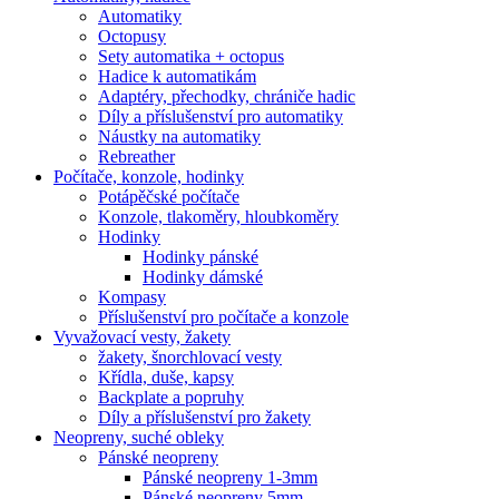
Automatiky
Octopusy
Sety automatika + octopus
Hadice k automatikám
Adaptéry, přechodky, chrániče hadic
Díly a příslušenství pro automatiky
Náustky na automatiky
Rebreather
Počítače, konzole, hodinky
Potápěčské počítače
Konzole, tlakoměry, hloubkoměry
Hodinky
Hodinky pánské
Hodinky dámské
Kompasy
Příslušenství pro počítače a konzole
Vyvažovací vesty, žakety
žakety, šnorchlovací vesty
Křídla, duše, kapsy
Backplate a popruhy
Díly a příslušenství pro žakety
Neopreny, suché obleky
Pánské neopreny
Pánské neopreny 1-3mm
Pánské neopreny 5mm