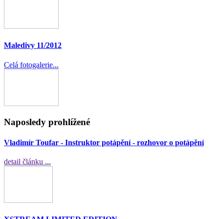
Maledivy 11/2012
Celá fotogalerie...
Naposledy prohlížené
Vladimír Toufar - Instruktor potápění - rozhovor o potápění
detail článku ...