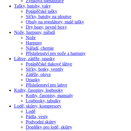
Zvuková signalizace
Tašky, batohy, vaky
Potápěčské tašky
Síťky, batohy na ploutve
Obaly na regulátory, malé tašky
Dry bagy, pevné boxy
Nože, harpuny, nářadí
Nože
Harpuny
Nářadí, chemie
Příslušenství pro nože a harpuny
Láhve, zátěže, opasky
Potápěčské tlakové láhve
Síťky, botky, ventily
Zátěže, olova
Opasky
Příslušenství pro lahve
Knihy, časopisy, logbooky
Knihy, časopisy, manualy
Logbooky, tabulky
Lodě, skútry, kompresory
Lodě
Pádla, vesty
Podvodní skútry
Doplňky pro lodě, skútry