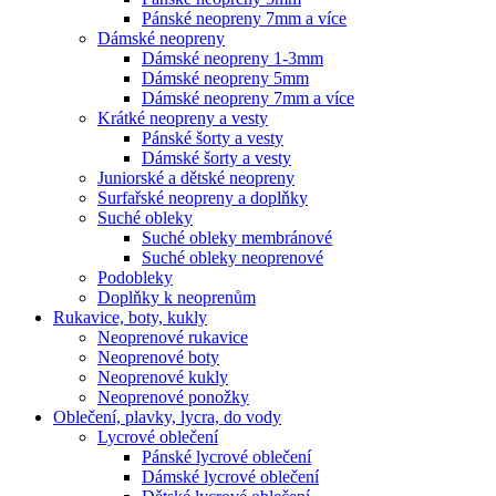
Pánské neopreny 7mm a více
Dámské neopreny
Dámské neopreny 1-3mm
Dámské neopreny 5mm
Dámské neopreny 7mm a více
Krátké neopreny a vesty
Pánské šorty a vesty
Dámské šorty a vesty
Juniorské a dětské neopreny
Surfařské neopreny a doplňky
Suché obleky
Suché obleky membránové
Suché obleky neoprenové
Podobleky
Doplňky k neoprenům
Rukavice, boty, kukly
Neoprenové rukavice
Neoprenové boty
Neoprenové kukly
Neoprenové ponožky
Oblečení, plavky, lycra, do vody
Lycrové oblečení
Pánské lycrové oblečení
Dámské lycrové oblečení