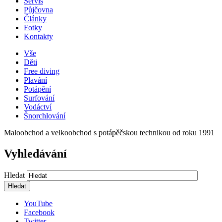
Servis
Půjčovna
Články
Fotky
Kontakty
Vše
Děti
Free diving
Plavání
Potápění
Surfování
Vodáctví
Šnorchlování
Maloobchod a velkoobchod s potápěčskou technikou od roku 1991
Vyhledávání
Hledat
YouTube
Facebook
Twitter