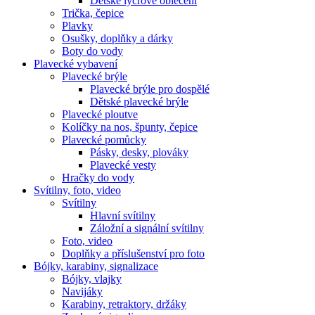
Dětské lycrové oblečení
Trička, čepice
Plavky
Osušky, doplňky a dárky
Boty do vody
Plavecké vybavení
Plavecké brýle
Plavecké brýle pro dospělé
Dětské plavecké brýle
Plavecké ploutve
Kolíčky na nos, špunty, čepice
Plavecké pomůcky
Pásky, desky, plováky
Plavecké vesty
Hračky do vody
Svítilny, foto, video
Svítilny
Hlavní svítilny
Záložní a signální svítilny
Foto, video
Doplňky a příslušenství pro foto
Bójky, karabiny, signalizace
Bójky, vlajky
Navijáky
Karabiny, retraktory, držáky