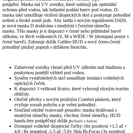
potápění.
Maska má UV zorníky, které nabízejí jak optimální
ochranu před vodou, tak brilantní podání barev pod vodou.
D-
maska také umožňuje vložení dioptických skel a poskytuje pohodlné
nošení a široké zorné pole.
Aby ladila s novým regulátorem D420,
je nová maska D dodávána s modrými i černými rámečky
masky.
Tělo masky je k dispozici v černé nebo průhledné barvě
silikonu, ve třech velikostech (S, M a WIDE / W (dostupná pouze v
černé barvě).
Zahrnuje držák Galileo HUD a nový černo-černý
pohodlný pružný popruh s držákem šnorchlu.
Zabarvené zorníky chraní před UV zářením nad hladinou a
poskytnou jasnější výhled pod vodou.
Systém vyměnitelných skel usnadňuje instalaci volitelných
optických čoček.
K dispozici 3 velikosti lícnice, které vyhovují různým tvarům
obličeje.
Otočné přezky s novým pružným Comfort páskem, který
zvyšuje rozsah pohybu a je velmi pohodlný.
Součástí odolné tvarované pouzdro: maska dodávaná s
modrými rámečky masky, všechny černé rámečky, HUD
hands-free potápěčský držák p
očítače v balení.
Dostupné volitelné dioptrické čočky: (6x pozitivní +1,5 až +
4,0 / 8x negativní -1,5 až -5,0);
Skla Bi-Focus (3x pozitivní