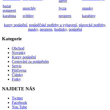
lahve
bazar
snorchly
lycra
opasky
potapeni
karabina
svítilny
neopren
karabiny
kurzy potápění
,
potápěčské potřeby a vybavení
,
plavecké potřeby
,
masky
,
neopren
,
hodinky
,
potápění
Kategorie
Obchod
Novinky
Kurzy potápění
Cestování za potápěním
Servis
Půjčovna
Články
Fotky
NAJDETE NÁS
Twitter
Facebook
You Tube