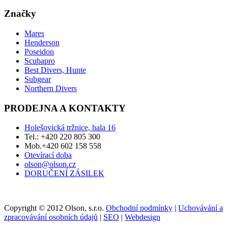
Značky
Mares
Henderson
Poseidon
Scubapro
Best Divers, Hunte
Subgear
Northern Divers
PRODEJNA A KONTAKTY
Holešovická tržnice, hala 16
Tel.: +420 220 805 300
Mob.+420 602 158 558
Otevírací doba
olson@olson.cz
DORUČENÍ ZÁSILEK
Copyright © 2012 Olson, s.r.o.
Obchodní podmínky
|
Uchovávání a
zpracovávání osobních údajů
|
SEO
|
Webdesign