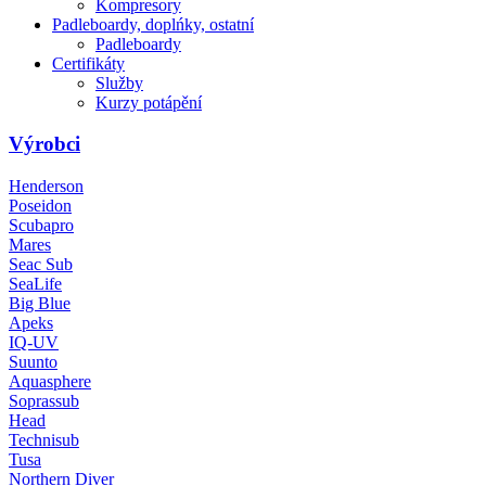
Kompresory
Padleboardy, doplńky, ostatní
Padleboardy
Certifikáty
Služby
Kurzy potápění
Výrobci
Henderson
Poseidon
Scubapro
Mares
Seac Sub
SeaLife
Big Blue
Apeks
IQ-UV
Suunto
Aquasphere
Soprassub
Head
Technisub
Tusa
Northern Diver