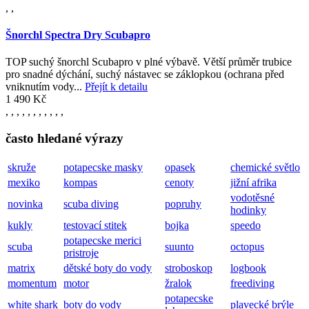
,
,
Šnorchl Spectra Dry Scubapro
TOP suchý šnorchl Scubapro v plné výbavě. Větší průměr trubice
pro snadné dýchání, suchý nástavec se záklopkou (ochrana před
vniknutím vody...
Přejít k detailu
1 490 Kč
,
,
,
,
,
,
,
,
,
,
,
často hledané výrazy
skruže
potapecske masky
opasek
chemické světlo
mexiko
kompas
cenoty
jižní afrika
vodotěsné
novinka
scuba diving
popruhy
hodinky
kukly
testovací stitek
bojka
speedo
potapecske merici
scuba
suunto
octopus
pristroje
matrix
dětské boty do vody
stroboskop
logbook
momentum
motor
žralok
freediving
potapecske
white shark
boty do vody
plavecké brýle