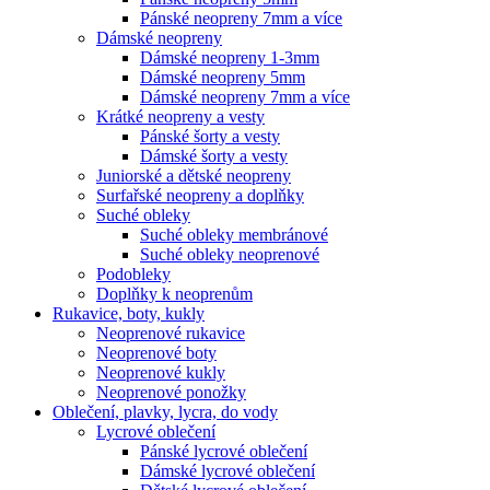
Pánské neopreny 7mm a více
Dámské neopreny
Dámské neopreny 1-3mm
Dámské neopreny 5mm
Dámské neopreny 7mm a více
Krátké neopreny a vesty
Pánské šorty a vesty
Dámské šorty a vesty
Juniorské a dětské neopreny
Surfařské neopreny a doplňky
Suché obleky
Suché obleky membránové
Suché obleky neoprenové
Podobleky
Doplňky k neoprenům
Rukavice, boty, kukly
Neoprenové rukavice
Neoprenové boty
Neoprenové kukly
Neoprenové ponožky
Oblečení, plavky, lycra, do vody
Lycrové oblečení
Pánské lycrové oblečení
Dámské lycrové oblečení