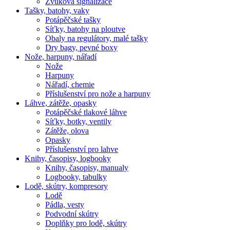
Zvuková signalizace
Tašky, batohy, vaky
Potápěčské tašky
Síťky, batohy na ploutve
Obaly na regulátory, malé tašky
Dry bagy, pevné boxy
Nože, harpuny, nářadí
Nože
Harpuny
Nářadí, chemie
Příslušenství pro nože a harpuny
Láhve, zátěže, opasky
Potápěčské tlakové láhve
Síťky, botky, ventily
Zátěže, olova
Opasky
Příslušenství pro lahve
Knihy, časopisy, logbooky
Knihy, časopisy, manualy
Logbooky, tabulky
Lodě, skútry, kompresory
Lodě
Pádla, vesty
Podvodní skútry
Doplňky pro lodě, skútry