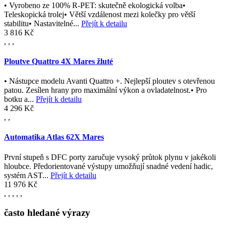
• Vyrobeno ze 100% R-PET: skutečně ekologická volba•
Teleskopická trolej• Větší vzdálenost mezi kolečky pro větší
stabilitu• Nastavitelné...
Přejít k detailu
3 816 Kč
,
,
,
Ploutve Quattro 4X Mares žluté
• Nástupce modelu Avanti Quattro +. Nejlepší ploutev s otevřenou
patou. Zesílen hrany pro maximální výkon a ovladatelnost.• Pro
botku a...
Přejít k detailu
4 296 Kč
,
,
Automatika Atlas 62X Mares
První stupeň s DFC porty zaručuje vysoký průtok plynu v jakékoli
hloubce. Předorientované výstupy umožňují snadné vedení hadic,
systém AST...
Přejít k detailu
11 976 Kč
,
,
,
,
,
často hledané výrazy