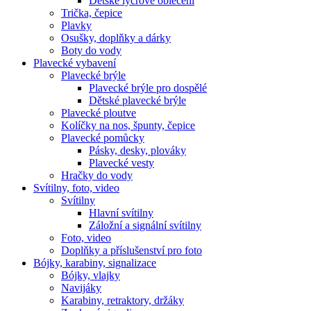
Dětské lycrové oblečení
Trička, čepice
Plavky
Osušky, doplňky a dárky
Boty do vody
Plavecké vybavení
Plavecké brýle
Plavecké brýle pro dospělé
Dětské plavecké brýle
Plavecké ploutve
Kolíčky na nos, špunty, čepice
Plavecké pomůcky
Pásky, desky, plováky
Plavecké vesty
Hračky do vody
Svítilny, foto, video
Svítilny
Hlavní svítilny
Záložní a signální svítilny
Foto, video
Doplňky a příslušenství pro foto
Bójky, karabiny, signalizace
Bójky, vlajky
Navijáky
Karabiny, retraktory, držáky