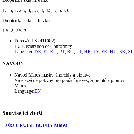
Dioptrická skla na dálku:
1,1.5, 2, 2.5, 3, 3.5, 4, 4.5, 5, 5.5, 6
Dioptrická skla na blízko:
1.5, 2, 2.5, 3
Force-X LS (411082)
EU Declaration of Conformity
Language:
DE
,
FI
,
RU
,
PT
,
BG
,
LT
,
HR
,
LV
,
FR
,
HU
,
SK
,
SL
NÁVODY
Návod Mares masky, šnorchly a ploutve
Vícejazyčné pokyny pro použití masek, šnorchlů a ploutví
Mares.
Language:
EN
Související zboží
Taška CRUISE BUDDY Mares