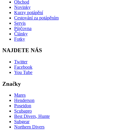
Obchod
Novinky
Kurzy potápění
Cestování za potápěním
Servis
Půjčovna
Články
Fotky
NAJDETE NÁS
Twitter
Facebook
You Tube
Značky
Mares
Henderson
Poseidon
Scubapro
Best Divers, Hunte
Subgear
Northern Divers