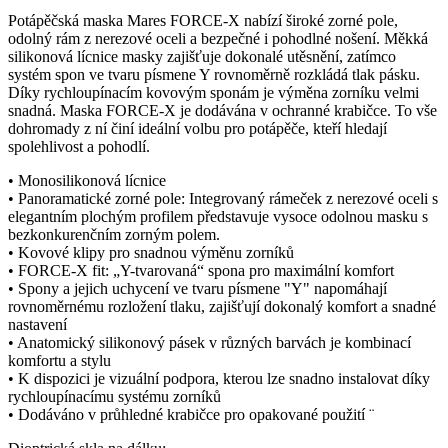
Potápěčská maska Mares FORCE-X nabízí široké zorné pole,
odolný rám z nerezové oceli a bezpečné i pohodlné nošení. Měkká
silikonová lícnice masky zajišťuje dokonalé utěsnění, zatímco
systém spon ve tvaru písmene Y rovnoměrně rozkládá tlak pásku.
Díky rychloupínacím kovovým sponám je výměna zorníku velmi
snadná. Maska FORCE-X je dodávána v ochranné krabičce. To vše
dohromady z ní činí ideální volbu pro potápěče, kteří hledají
spolehlivost a pohodlí.
• Monosilikonová lícnice
• Panoramatické zorné pole: Integrovaný rámeček z nerezové oceli s
elegantním plochým profilem představuje vysoce odolnou masku s
bezkonkurenčním zorným polem.
• Kovové klipy pro snadnou výměnu zorníků
• FORCE-X fit: „Y-tvarovaná“ spona pro maximální komfort
• Spony a jejich uchycení ve tvaru písmene "Y" napomáhají
rovnoměrnému rozložení tlaku, zajišťují dokonalý komfort a snadné
nastavení
• Anatomický silikonový pásek v různých barvách je kombinací
komfortu a stylu
• K dispozici je vizuální podpora, kterou lze snadno instalovat díky
rychloupínacímu systému zorníků
• Dodáváno v průhledné krabičce pro opakované použití
¨