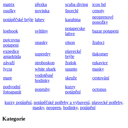
matrix
přezka
scuba diving
icon hd
osušky
novinka
šnorchl
cenoty
neoprenové
potápěčské brýle
lahev
karabina
ponožky
potapecske
logbook
svítilny
bazar potapeni
lahve
pujcovna
opasky
olson
žraloci
potapeni
expedice
plavecké
superdry
tlakomer
antarktida
brýle
závaží
stroboskop
žralok
rukavice
lycra
white shark
suunto
masky
vodotěsné
mare
skruže
cestování
hodinky
podvodní
kurzy
popruhy
octopus
fotoaparát
potápění
kurzy potápění
,
potápěčské potřeby a vybavení
,
plavecké potřeby
,
masky
,
neopren
,
hodinky
,
potápění
Kategorie