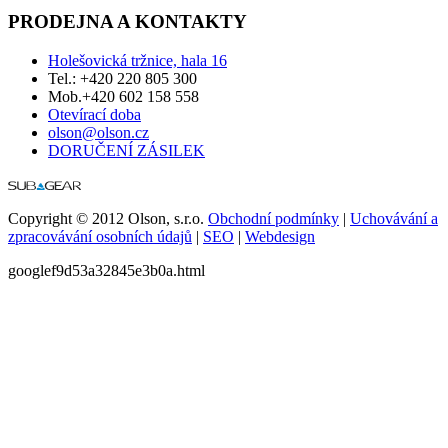
PRODEJNA A KONTAKTY
Holešovická tržnice, hala 16
Tel.: +420 220 805 300
Mob.+420 602 158 558
Otevírací doba
olson@olson.cz
DORUČENÍ ZÁSILEK
Copyright © 2012 Olson, s.r.o.
Obchodní podmínky
|
Uchovávání a
zpracovávání osobních údajů
|
SEO
|
Webdesign
googlef9d53a32845e3b0a.html