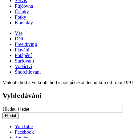
Servis
Půjčovna
Články
Fotky
Kontakty
Vše
Děti
Free diving
Plavání
Potápění
Surfování
Vodáctví
Šnorchlování
Maloobchod a velkoobchod s potápěčskou technikou od roku 1991
Vyhledávání
Hledat
YouTube
Facebook
Twitter