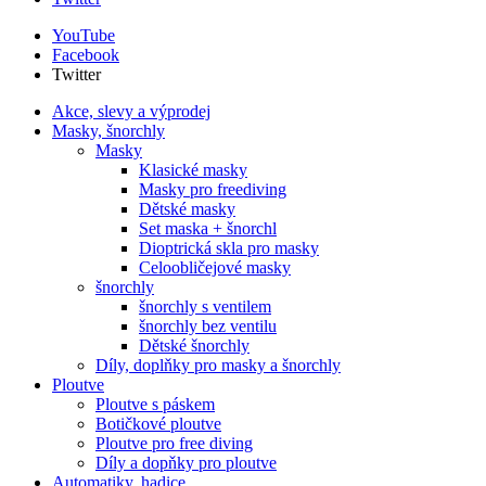
YouTube
Facebook
Twitter
Akce, slevy a výprodej
Masky, šnorchly
Masky
Klasické masky
Masky pro freediving
Dětské masky
Set maska + šnorchl
Dioptrická skla pro masky
Celoobličejové masky
šnorchly
šnorchly s ventilem
šnorchly bez ventilu
Dětské šnorchly
Díly, doplňky pro masky a šnorchly
Ploutve
Ploutve s páskem
Botičkové ploutve
Ploutve pro free diving
Díly a dopňky pro ploutve
Automatiky, hadice