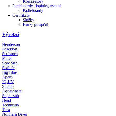
Kompresory
Padleboardy, doplńky, ostatní
Padleboardy
Certifikáty
Služby
Kurzy potápění
Výrobci
Henderson
Poseidon
Scubapro
Mares
Seac Sub
SeaLife
Big Blue
Apeks
IQ-UV
Suunto
Aquasphere
Soprassub
Head
Technisub
Tusa
Northern Diver