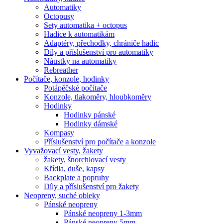
Automatiky
Octopusy
Sety automatika + octopus
Hadice k automatikám
Adaptéry, přechodky, chrániče hadic
Díly a příslušenství pro automatiky
Náustky na automatiky
Rebreather
Počítače, konzole, hodinky
Potápěčské počítače
Konzole, tlakoměry, hloubkoměry
Hodinky
Hodinky pánské
Hodinky dámské
Kompasy
Příslušenství pro počítače a konzole
Vyvažovací vesty, žakety
žakety, šnorchlovací vesty
Křídla, duše, kapsy
Backplate a popruhy
Díly a příslušenství pro žakety
Neopreny, suché obleky
Pánské neopreny
Pánské neopreny 1-3mm
Pánské neopreny 5mm