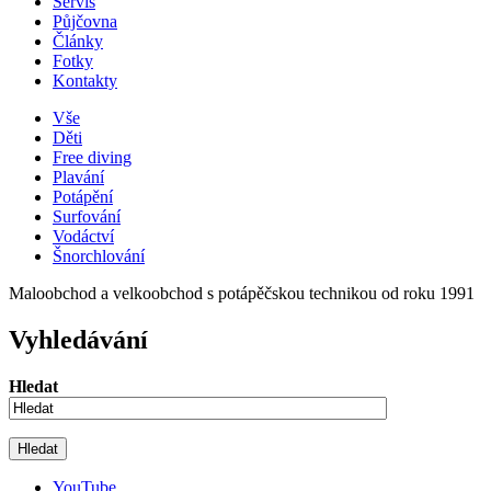
Servis
Půjčovna
Články
Fotky
Kontakty
Vše
Děti
Free diving
Plavání
Potápění
Surfování
Vodáctví
Šnorchlování
Maloobchod a velkoobchod s potápěčskou technikou od roku 1991
Vyhledávání
Hledat
YouTube