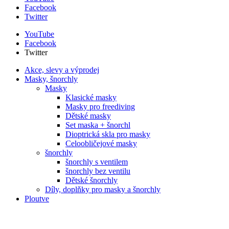
Facebook
Twitter
YouTube
Facebook
Twitter
Akce, slevy a výprodej
Masky, šnorchly
Masky
Klasické masky
Masky pro freediving
Dětské masky
Set maska + šnorchl
Dioptrická skla pro masky
Celoobličejové masky
šnorchly
šnorchly s ventilem
šnorchly bez ventilu
Dětské šnorchly
Díly, doplňky pro masky a šnorchly
Ploutve
Ploutve s páskem
Botičkové ploutve
Ploutve pro free diving