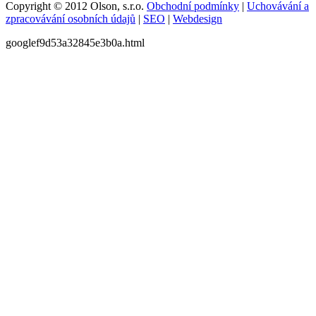
Copyright © 2012 Olson, s.r.o.
Obchodní podmínky
|
Uchovávání a
zpracovávání osobních údajů
|
SEO
|
Webdesign
googlef9d53a32845e3b0a.html