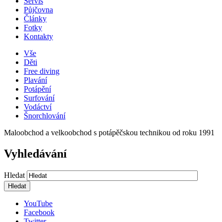
Servis
Půjčovna
Články
Fotky
Kontakty
Vše
Děti
Free diving
Plavání
Potápění
Surfování
Vodáctví
Šnorchlování
Maloobchod a velkoobchod s potápěčskou technikou od roku 1991
Vyhledávání
Hledat
YouTube
Facebook
Twitter