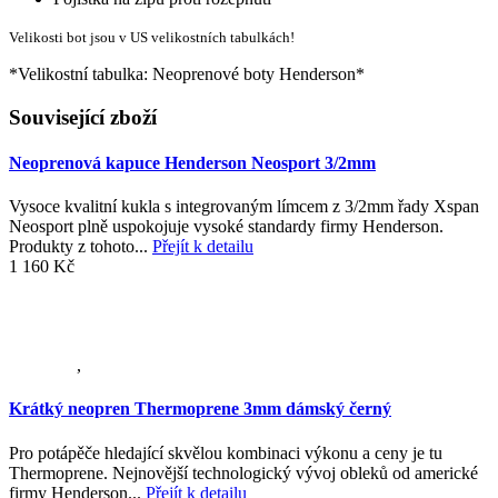
Velikosti bot jsou v US velikostních tabulkách!
*Velikostní tabulka: Neoprenové boty Henderson*
Související zboží
Neoprenová kapuce Henderson Neosport 3/2mm
Vysoce kvalitní kukla s integrovaným límcem z 3/2mm řady Xspan
Neosport plně uspokojuje vysoké standardy firmy Henderson.
Produkty z tohoto...
Přejít k detailu
1 160 Kč
,
Krátký neopren Thermoprene 3mm dámský černý
Pro potápěče hledající skvělou kombinaci výkonu a ceny je tu
Thermoprene. Nejnovější technologický vývoj obleků od americké
firmy Henderson...
Přejít k detailu