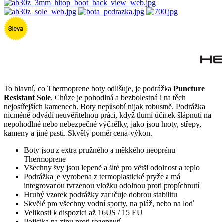
To hlavní, co Thermoprene boty odlišuje, je podrážka
Puncture
Resistant Sole
. Chůze je pohodlná a bezbolestná i na těch
nejostřejších kamenech. Boty nepůsobí nijak robustně. Podrážka
nicméně odvádí neuvěřitelnou práci, když tlumí účinek šlápnutí na
nepohodlné nebo nebezpečné výčnělky, jako jsou hroty, střepy,
kameny a jiné pasti. Skvělý poměr cena-výkon.
Boty jsou z extra pružného a měkkého neoprénu
Thermoprene
Všechny švy jsou lepené a šité pro větší odolnost a teplo
Podrážka je vyrobena z termoplastické pryže a má
integrovanou tvrzenou vložku odolnou proti propíchnutí
Hrubý vzorek podrážky zaručuje dobrou stabilitu
Skvělé pro všechny vodní sporty, na pláž, nebo na loď
Velikosti k dispozici až 16US / 15 EU
Pojistka na zipu proti rozepnutí