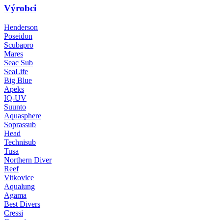
Výrobci
Henderson
Poseidon
Scubapro
Mares
Seac Sub
SeaLife
Big Blue
Apeks
IQ-UV
Suunto
Aquasphere
Soprassub
Head
Technisub
Tusa
Northern Diver
Reef
Vitkovice
Aqualung
Agama
Best Divers
Cressi