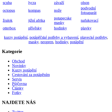
scuba
lycra
závaží
olson
podvodní
octopus
kompas
nože
fotoaparát
potapecske
žralok
jižní afrika
nafukovací
masky
otterbox
přívěsky
hodinky
plavky
kurzy potápění
,
potápěčské potřeby a vybavení
,
plavecké potřeby
,
masky
,
neopren
,
hodinky
,
potápění
Kategorie
Obchod
Novinky
Kurzy potápění
Cestování za potápěním
Servis
Půjčovna
Články
Fotky
NAJDETE NÁS
Twitter