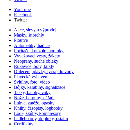
YouTube
Facebook
Twitter
Akce, slevy a výprodej
Masky, šnorchly
Ploutve
Automatiky, hadice
Počítače, konzole, hodinky
Vyvažovací vesty, žakety
Neopreny, suché obleky
Rukavice, boty, kukly
Oblečení, plavky, lycra, do vody
Plavecké vybavení
Svítilny, foto, video
Bójky, karabiny, signalizace
Tašky, batohy, vaky
Nože, harpuny, nářadí
Láhve, zátěže, opasky
Knihy, časopisy, logbooky
Lodě, skútry, kompresory
Padleboardy, doplńky, ostatní
Certifikáty