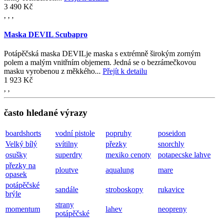
3 490 Kč
,
,
,
Maska DEVIL Scubapro
Potápěčská maska DEVILje maska s extrémně širokým zorným
polem a malým vnitřním objemem. Jedná se o bezrámečkovou
masku vyrobenou z měkkého...
Přejít k detailu
1 923 Kč
,
,
často hledané výrazy
boardshorts
vodní pistole
popruhy
poseidon
Velký bílý
svítilny
přezky
snorchly
osušky
superdry
mexiko cenoty
potapecske lahve
přezky na
ploutve
aqualung
mare
opasek
potápěčské
sandále
stroboskopy
rukavice
brýle
strany
momentum
lahev
neopreny
potápěčské