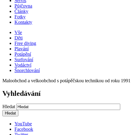
Servis
Půjčovna
Články
Fotky
Kontakty
Vše
Děti
Free diving
Plavání
Potápění
Surfování
Vodáctví
Šnorchlování
Maloobchod a velkoobchod s potápěčskou technikou od roku 1991
Vyhledávání
Hledat
YouTube
Facebook
Twitter