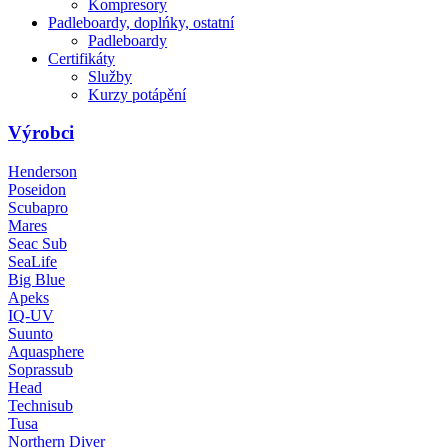
Kompresory
Padleboardy, doplńky, ostatní
Padleboardy
Certifikáty
Služby
Kurzy potápění
Výrobci
Henderson
Poseidon
Scubapro
Mares
Seac Sub
SeaLife
Big Blue
Apeks
IQ-UV
Suunto
Aquasphere
Soprassub
Head
Technisub
Tusa
Northern Diver