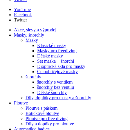
YouTube
Facebook
Twitter
Akce, slevy a výprodej
Masky, šnorchly
Masky
Klasické masky
Masky pro freediving
Dětské masky
Set maska + šnorchl
Dioptrická skla pro masky
Celoobličejové masky
šnorchly
šnorchly s ventilem
šnorchly bez ventilu
Dětské šnorchly
Díly, doplňky pro masky a šnorchly
Ploutve
Ploutve s páskem
Botičkové ploutve
Ploutve pro free diving
Díly a dopňky pro ploutve
Automatiky, hadice