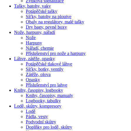
Zvuková signalizace
Tašky, batohy, vaky
Potápěčské tašky
Síťky, batohy na ploutve
Obaly na regulátory, malé tašky
Dry bagy, pevné boxy
Nože, harpuny, nářadí
Nože
Harpuny
Nářadí, chemie
Příslušenství pro nože a harpuny
Láhve, zátěže, opasky
Potápěčské tlakové láhve
Síťky, botky, ventily
Zátěže, olova
Opasky
Příslušenství pro lahve
Knihy, časopisy, logbooky
Knihy, časopisy, manualy
Logbooky, tabulky
Lodě, skútry, kompresory
Lodě
Pádla, vesty
Podvodní skútry
Doplňky pro lodě, skútry