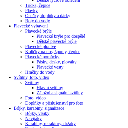
Dětské lycrové oblečení
Trička, čepice
Plavky
Osušky, doplňky a dárky
Boty do vody
Plavecké vybavení
Plavecké brýle
Plavecké brýle pro dospělé
Dětské plavecké brýle
Plavecké ploutve
Kolíčky na nos, špunty, čepice
Plavecké pomůcky
Pásky, desky, plováky
Plavecké vesty
Hračky do vody
Svítilny, foto, video
Svítilny
Hlavní svítilny
Záložní a signální svítilny
Foto, video
Doplňky a příslušenství pro foto
Bójky, karabiny, signalizace
Bójky, vlajky
Navijáky
Karabiny, retraktory, držáky