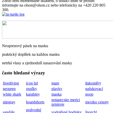
Zboží není momentálně skladem, o dodací lhůtě se prosím
informujte na olson@olson.cz nebo telefonicky na +420 220 805
300.
Neoprenový pásek na masku
praktický doplňek na každou masku
netrhá vlasy a zjednoduší nasazování masky
často hledané výrazy
freediving
icon hd
mare
tlakoměry
neopren
osušky
plavky
nafukovací
white shark
karabiny
maska
goop
potapecske merici
stingray
boardshorts
mexiko cenoty
pristroje
podvodní
sandále
vodotěsné hodinky
šnorchl