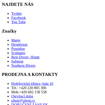
NAJDETE NÁS
Twitter
Facebook
You Tube
Značky
Mares
Henderson
Poseidon
Scubapro
Best Divers, Hunte
Subgear
Northern Divers
PRODEJNA A KONTAKTY
Holešovická tržnice, hala 16
Tel.: +420 220 805 300
Mob.+420 602 158 558
Otevírací doba
olson@olson.cz
DORUČENÍ ZÁSILEK