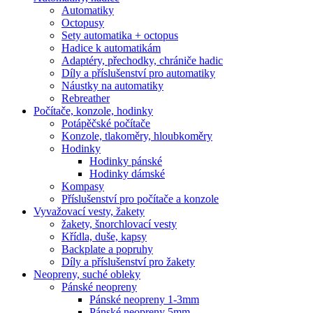
Automatiky
Octopusy
Sety automatika + octopus
Hadice k automatikám
Adaptéry, přechodky, chrániče hadic
Díly a příslušenství pro automatiky
Náustky na automatiky
Rebreather
Počítače, konzole, hodinky
Potápěčské počítače
Konzole, tlakoměry, hloubkoměry
Hodinky
Hodinky pánské
Hodinky dámské
Kompasy
Příslušenství pro počítače a konzole
Vyvažovací vesty, žakety
žakety, šnorchlovací vesty
Křídla, duše, kapsy
Backplate a popruhy
Díly a příslušenství pro žakety
Neopreny, suché obleky
Pánské neopreny
Pánské neopreny 1-3mm
Pánské neopreny 5mm