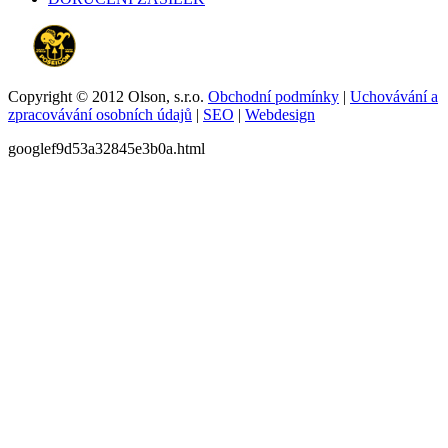
Copyright © 2012 Olson, s.r.o.
Obchodní podmínky
|
Uchovávání a
zpracovávání osobních údajů
|
SEO
|
Webdesign
googlef9d53a32845e3b0a.html