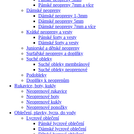
Pánské neopreny 7mm a více
Dámské neopreny
Dámské neopreny 1-3mm
Dámské neopreny 5mm
Dámské neopreny 7mm a více
Krátké neopreny a vesty
Pánské šorty a vesty
Dámské šorty a vesty
Juniorské a dětské neopreny
Surfařské neopreny a doplňky
Suché obleky
Suché obleky membránové
Suché obleky neoprenové
Podobleky
Doplňky k neoprenům
Rukavice, boty, kukly
Neoprenové rukavice
Neoprenové boty
Neoprenové kukly
Neoprenové ponožky
Oblečení, plavky, lycra, do vody
Lycrové oblečení
Pánské lycrové oblečení
Dámské lycrové oblečení