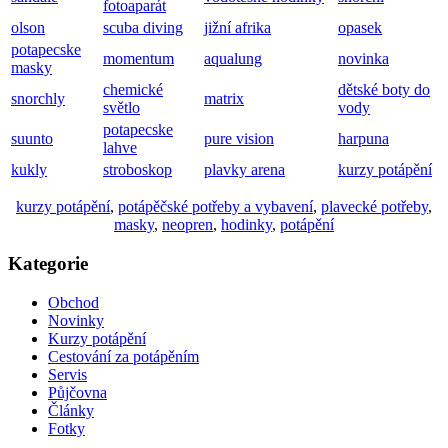
fotoaparát
olson
scuba diving
jižní afrika
opasek
potapecske
momentum
aqualung
novinka
masky
chemické
dětské boty do
snorchly
matrix
světlo
vody
potapecske
suunto
pure vision
harpuna
lahve
kukly
stroboskop
plavky arena
kurzy potápění
kurzy potápění
,
potápěčské potřeby a vybavení
,
plavecké potřeby
,
masky
,
neopren
,
hodinky
,
potápění
Kategorie
Obchod
Novinky
Kurzy potápění
Cestování za potápěním
Servis
Půjčovna
Články
Fotky