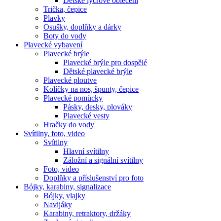
Dětské lycrové oblečení
Trička, čepice
Plavky
Osušky, doplňky a dárky
Boty do vody
Plavecké vybavení
Plavecké brýle
Plavecké brýle pro dospělé
Dětské plavecké brýle
Plavecké ploutve
Kolíčky na nos, špunty, čepice
Plavecké pomůcky
Pásky, desky, plováky
Plavecké vesty
Hračky do vody
Svítilny, foto, video
Svítilny
Hlavní svítilny
Záložní a signální svítilny
Foto, video
Doplňky a příslušenství pro foto
Bójky, karabiny, signalizace
Bójky, vlajky
Navijáky
Karabiny, retraktory, držáky