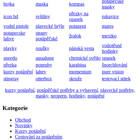
potapecske
bojka
maska
kompas
masky
přezky na
icon hd
svítilny
rukavice
opasek
vodní pistole
plavecké brýle
potapeni
mares
potapecske
strany
žralok
mexiko
lahve
potápěčské
vodotěsné
plavky
osušky
pánská vesta
hodinky
speedo
aqualung
chemické světlo
opasek
přezka
popruhy
karabina
šnorchlování
kurzy potápění
lahev
momentum
pure vision
stingray
otterbox
skruže
testovací stitek
kurzy potápění
,
potápěčské potřeby a vybavení
,
plavecké potřeby
,
masky
,
neopren
,
hodinky
,
potápění
Kategorie
Obchod
Novinky
Kurzy potápění
Cestování za potápěním