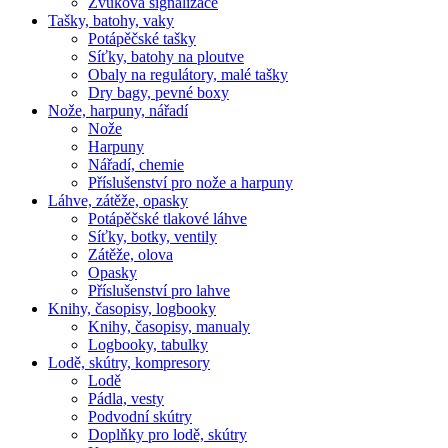
Zvuková signalizace
Tašky, batohy, vaky
Potápěčské tašky
Síťky, batohy na ploutve
Obaly na regulátory, malé tašky
Dry bagy, pevné boxy
Nože, harpuny, nářadí
Nože
Harpuny
Nářadí, chemie
Příslušenství pro nože a harpuny
Láhve, zátěže, opasky
Potápěčské tlakové láhve
Síťky, botky, ventily
Zátěže, olova
Opasky
Příslušenství pro lahve
Knihy, časopisy, logbooky
Knihy, časopisy, manualy
Logbooky, tabulky
Lodě, skútry, kompresory
Lodě
Pádla, vesty
Podvodní skútry
Doplňky pro lodě, skútry