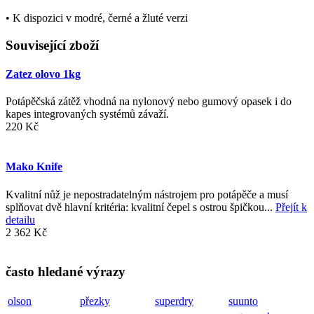
• K dispozici v modré, černé a žluté verzi
Související zboží
Zatez olovo 1kg
Potápěčská zátěž vhodná na nylonový nebo gumový opasek i do
kapes integrovaných systémů závaží.
220 Kč
Mako Knife
Kvalitní nůž je nepostradatelným nástrojem pro potápěče a musí
splňovat dvě hlavní kritéria: kvalitní čepel s ostrou špičkou...
Přejít k
detailu
2 362 Kč
často hledané výrazy
olson
přezky
superdry
suunto