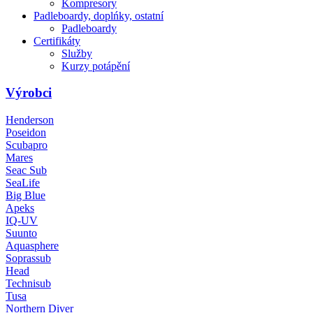
Kompresory
Padleboardy, doplńky, ostatní
Padleboardy
Certifikáty
Služby
Kurzy potápění
Výrobci
Henderson
Poseidon
Scubapro
Mares
Seac Sub
SeaLife
Big Blue
Apeks
IQ-UV
Suunto
Aquasphere
Soprassub
Head
Technisub
Tusa
Northern Diver