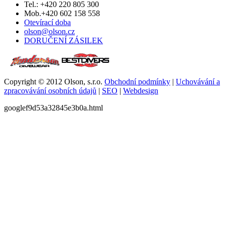
Tel.: +420 220 805 300
Mob.+420 602 158 558
Otevírací doba
olson@olson.cz
DORUČENÍ ZÁSILEK
Copyright © 2012 Olson, s.r.o.
Obchodní podmínky
|
Uchovávání a
zpracovávání osobních údajů
|
SEO
|
Webdesign
googlef9d53a32845e3b0a.html