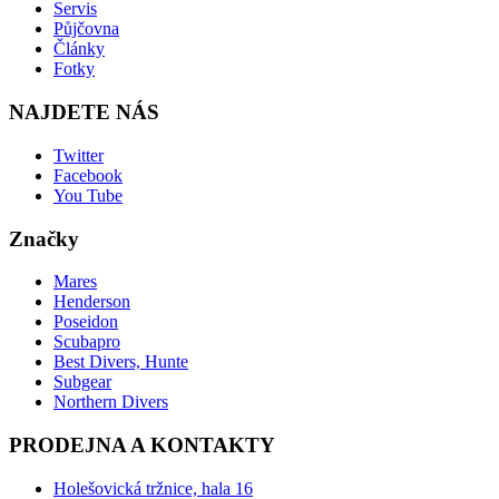
Servis
Půjčovna
Články
Fotky
NAJDETE NÁS
Twitter
Facebook
You Tube
Značky
Mares
Henderson
Poseidon
Scubapro
Best Divers, Hunte
Subgear
Northern Divers
PRODEJNA A KONTAKTY
Holešovická tržnice, hala 16