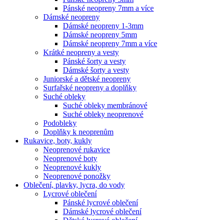
Pánské neopreny 7mm a více
Dámské neopreny
Dámské neopreny 1-3mm
Dámské neopreny 5mm
Dámské neopreny 7mm a více
Krátké neopreny a vesty
Pánské šorty a vesty
Dámské šorty a vesty
Juniorské a dětské neopreny
Surfařské neopreny a doplňky
Suché obleky
Suché obleky membránové
Suché obleky neoprenové
Podobleky
Doplňky k neoprenům
Rukavice, boty, kukly
Neoprenové rukavice
Neoprenové boty
Neoprenové kukly
Neoprenové ponožky
Oblečení, plavky, lycra, do vody
Lycrové oblečení
Pánské lycrové oblečení
Dámské lycrové oblečení