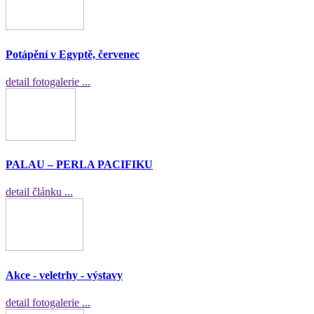
Potápění v Egyptě, červenec
detail fotogalerie ...
PALAU – PERLA PACIFIKU
detail článku ...
Akce - veletrhy - výstavy
detail fotogalerie ...