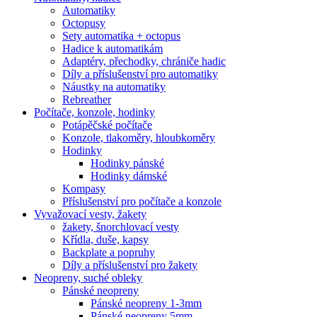
Automatiky
Octopusy
Sety automatika + octopus
Hadice k automatikám
Adaptéry, přechodky, chrániče hadic
Díly a příslušenství pro automatiky
Náustky na automatiky
Rebreather
Počítače, konzole, hodinky
Potápěčské počítače
Konzole, tlakoměry, hloubkoměry
Hodinky
Hodinky pánské
Hodinky dámské
Kompasy
Příslušenství pro počítače a konzole
Vyvažovací vesty, žakety
žakety, šnorchlovací vesty
Křídla, duše, kapsy
Backplate a popruhy
Díly a příslušenství pro žakety
Neopreny, suché obleky
Pánské neopreny
Pánské neopreny 1-3mm
Pánské neopreny 5mm