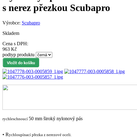
s nerez přezkou Scubapro
Výrobce:
Scubapro
Skladem
Cena s DPH:
963 Kč
podtyp produktu
50 mm široký nylonový pás
rychleschnoucí
• R
ychloupínací
přezka z nerezové oceli.