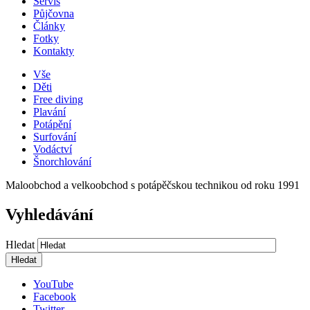
Servis
Půjčovna
Články
Fotky
Kontakty
Vše
Děti
Free diving
Plavání
Potápění
Surfování
Vodáctví
Šnorchlování
Maloobchod a velkoobchod s potápěčskou technikou od roku 1991
Vyhledávání
Hledat
YouTube
Facebook
Twitter