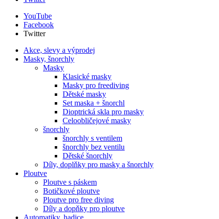
YouTube
Facebook
Twitter
Akce, slevy a výprodej
Masky, šnorchly
Masky
Klasické masky
Masky pro freediving
Dětské masky
Set maska + šnorchl
Dioptrická skla pro masky
Celoobličejové masky
šnorchly
šnorchly s ventilem
šnorchly bez ventilu
Dětské šnorchly
Díly, doplňky pro masky a šnorchly
Ploutve
Ploutve s páskem
Botičkové ploutve
Ploutve pro free diving
Díly a dopňky pro ploutve
Automatiky, hadice