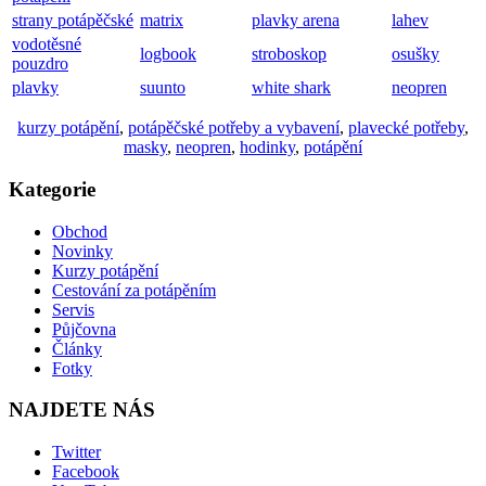
strany potápěčské
matrix
plavky arena
lahev
vodotěsné
logbook
stroboskop
osušky
pouzdro
plavky
suunto
white shark
neopren
kurzy potápění
,
potápěčské potřeby a vybavení
,
plavecké potřeby
,
masky
,
neopren
,
hodinky
,
potápění
Kategorie
Obchod
Novinky
Kurzy potápění
Cestování za potápěním
Servis
Půjčovna
Články
Fotky
NAJDETE NÁS
Twitter
Facebook