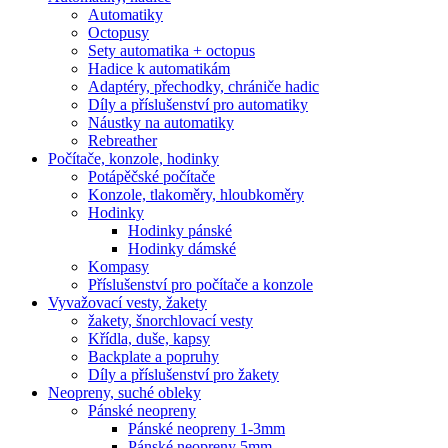
Automatiky
Octopusy
Sety automatika + octopus
Hadice k automatikám
Adaptéry, přechodky, chrániče hadic
Díly a příslušenství pro automatiky
Náustky na automatiky
Rebreather
Počítače, konzole, hodinky
Potápěčské počítače
Konzole, tlakoměry, hloubkoměry
Hodinky
Hodinky pánské
Hodinky dámské
Kompasy
Příslušenství pro počítače a konzole
Vyvažovací vesty, žakety
žakety, šnorchlovací vesty
Křídla, duše, kapsy
Backplate a popruhy
Díly a příslušenství pro žakety
Neopreny, suché obleky
Pánské neopreny
Pánské neopreny 1-3mm
Pánské neopreny 5mm