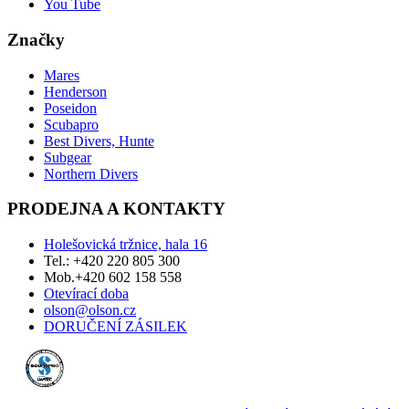
You Tube
Značky
Mares
Henderson
Poseidon
Scubapro
Best Divers, Hunte
Subgear
Northern Divers
PRODEJNA A KONTAKTY
Holešovická tržnice, hala 16
Tel.: +420 220 805 300
Mob.+420 602 158 558
Otevírací doba
olson@olson.cz
DORUČENÍ ZÁSILEK