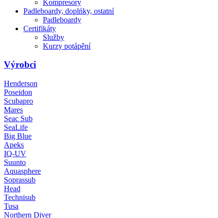
Kompresory
Padleboardy, doplńky, ostatní
Padleboardy
Certifikáty
Služby
Kurzy potápění
Výrobci
Henderson
Poseidon
Scubapro
Mares
Seac Sub
SeaLife
Big Blue
Apeks
IQ-UV
Suunto
Aquasphere
Soprassub
Head
Technisub
Tusa
Northern Diver