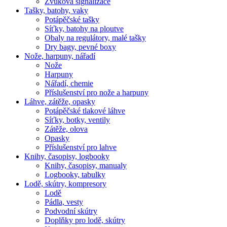
Zvuková signalizace
Tašky, batohy, vaky
Potápěčské tašky
Síťky, batohy na ploutve
Obaly na regulátory, malé tašky
Dry bagy, pevné boxy
Nože, harpuny, nářadí
Nože
Harpuny
Nářadí, chemie
Příslušenství pro nože a harpuny
Láhve, zátěže, opasky
Potápěčské tlakové láhve
Síťky, botky, ventily
Zátěže, olova
Opasky
Příslušenství pro lahve
Knihy, časopisy, logbooky
Knihy, časopisy, manualy
Logbooky, tabulky
Lodě, skútry, kompresory
Lodě
Pádla, vesty
Podvodní skútry
Doplňky pro lodě, skútry