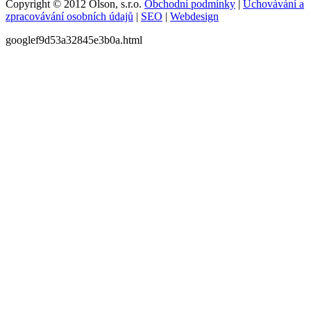
Copyright © 2012 Olson, s.r.o.
Obchodní podmínky
|
Uchovávání a
zpracovávání osobních údajů
|
SEO
|
Webdesign
googlef9d53a32845e3b0a.html