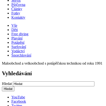
Servis
Půjčovna
Články
Fotky
Kontakty
Vše
Děti
Free diving
Plavání
Potápění
Surfování
Vodáctví
Šnorchlování
Maloobchod a velkoobchod s potápěčskou technikou od roku 1991
Vyhledávání
Hledat
YouTube
Facebook
Twitter