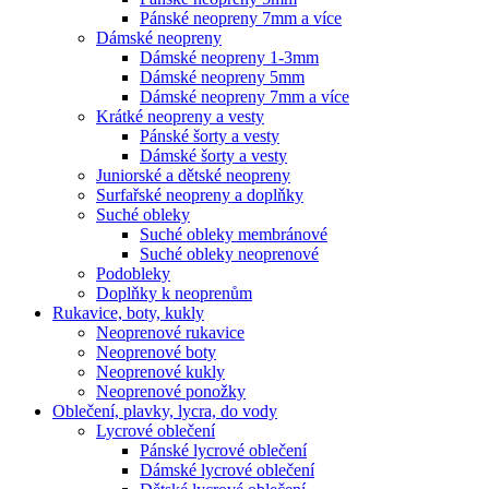
Pánské neopreny 7mm a více
Dámské neopreny
Dámské neopreny 1-3mm
Dámské neopreny 5mm
Dámské neopreny 7mm a více
Krátké neopreny a vesty
Pánské šorty a vesty
Dámské šorty a vesty
Juniorské a dětské neopreny
Surfařské neopreny a doplňky
Suché obleky
Suché obleky membránové
Suché obleky neoprenové
Podobleky
Doplňky k neoprenům
Rukavice, boty, kukly
Neoprenové rukavice
Neoprenové boty
Neoprenové kukly
Neoprenové ponožky
Oblečení, plavky, lycra, do vody
Lycrové oblečení
Pánské lycrové oblečení
Dámské lycrové oblečení