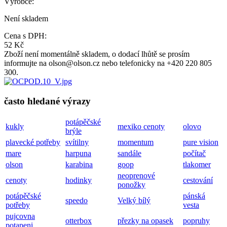
Výrobce:
Není skladem
Cena s DPH:
52 Kč
Zboží není momentálně skladem, o dodací lhůtě se prosím
informujte na olson@olson.cz nebo telefonicky na +420 220 805
300.
často hledané výrazy
potápěčské
kukly
mexiko cenoty
olovo
brýle
plavecké potřeby
svítilny
momentum
pure vision
mare
harpuna
sandále
počítač
olson
karabina
goop
tlakomer
neoprenové
cenoty
hodinky
cestování
ponožky
potápěčské
pánská
speedo
Velký bílý
potřeby
vesta
pujcovna
otterbox
přezky na opasek
popruhy
potapeni