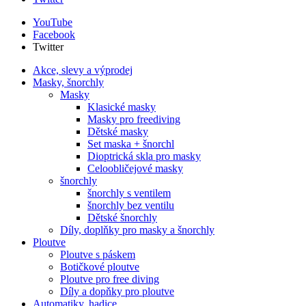
YouTube
Facebook
Twitter
Akce, slevy a výprodej
Masky, šnorchly
Masky
Klasické masky
Masky pro freediving
Dětské masky
Set maska + šnorchl
Dioptrická skla pro masky
Celoobličejové masky
šnorchly
šnorchly s ventilem
šnorchly bez ventilu
Dětské šnorchly
Díly, doplňky pro masky a šnorchly
Ploutve
Ploutve s páskem
Botičkové ploutve
Ploutve pro free diving
Díly a dopňky pro ploutve
Automatiky, hadice