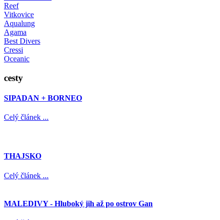
Reef
Vitkovice
Aqualung
Agama
Best Divers
Cressi
Oceanic
cesty
SIPADAN + BORNEO
Celý článek ...
THAJSKO
Celý článek ...
MALEDIVY - Hluboký jih až po ostrov Gan