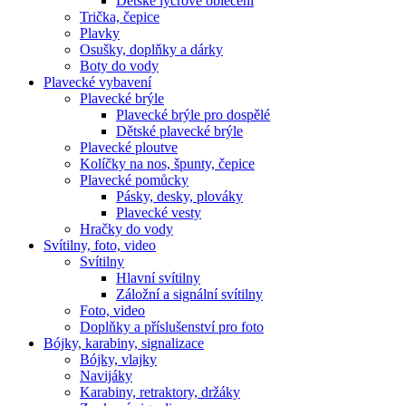
Dětské lycrové oblečení
Trička, čepice
Plavky
Osušky, doplňky a dárky
Boty do vody
Plavecké vybavení
Plavecké brýle
Plavecké brýle pro dospělé
Dětské plavecké brýle
Plavecké ploutve
Kolíčky na nos, špunty, čepice
Plavecké pomůcky
Pásky, desky, plováky
Plavecké vesty
Hračky do vody
Svítilny, foto, video
Svítilny
Hlavní svítilny
Záložní a signální svítilny
Foto, video
Doplňky a příslušenství pro foto
Bójky, karabiny, signalizace
Bójky, vlajky
Navijáky
Karabiny, retraktory, držáky