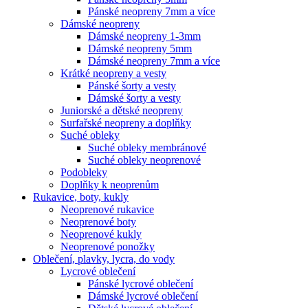
Pánské neopreny 7mm a více
Dámské neopreny
Dámské neopreny 1-3mm
Dámské neopreny 5mm
Dámské neopreny 7mm a více
Krátké neopreny a vesty
Pánské šorty a vesty
Dámské šorty a vesty
Juniorské a dětské neopreny
Surfařské neopreny a doplňky
Suché obleky
Suché obleky membránové
Suché obleky neoprenové
Podobleky
Doplňky k neoprenům
Rukavice, boty, kukly
Neoprenové rukavice
Neoprenové boty
Neoprenové kukly
Neoprenové ponožky
Oblečení, plavky, lycra, do vody
Lycrové oblečení
Pánské lycrové oblečení
Dámské lycrové oblečení