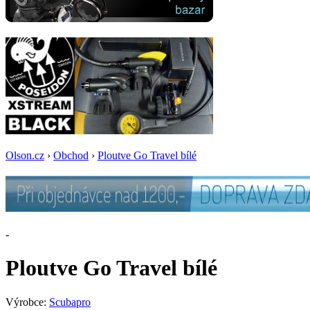
Olson.cz
›
Obchod
›
Ploutve Go Travel bílé
-
Ploutve Go Travel bílé
Výrobce:
Scubapro