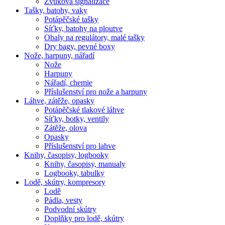
Zvuková signalizace
Tašky, batohy, vaky
Potápěčské tašky
Síťky, batohy na ploutve
Obaly na regulátory, malé tašky
Dry bagy, pevné boxy
Nože, harpuny, nářadí
Nože
Harpuny
Nářadí, chemie
Příslušenství pro nože a harpuny
Láhve, zátěže, opasky
Potápěčské tlakové láhve
Síťky, botky, ventily
Zátěže, olova
Opasky
Příslušenství pro lahve
Knihy, časopisy, logbooky
Knihy, časopisy, manualy
Logbooky, tabulky
Lodě, skútry, kompresory
Lodě
Pádla, vesty
Podvodní skútry
Doplňky pro lodě, skútry