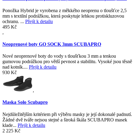
Ponožka Hybrid je vyrobena z měkkého neoprenu o tloušťce 2,5
mm s textilní podrážkou, která poskytuje lehkou protiskluzovou
ochranu. ...
Přejít k detailu
495 Kč
,
Neoprenové boty GO SOCK 3mm SCUBAPRO
Nové neoprenové boty do vody s tloušťkou 3 mm a tenkou
gumovou podrážkou pro větší pevnost a stabilitu. Vysoké jsou těsně
nad kotník....
Přejít k detailu
930 Kč
,
Maska Solo Scubapro
Nejdůležitějším kritériem při výběru masky je její dokonalé padnutí.
Žádné dvě tváře nejsou stejné a široká škála SCUBAPRO masek
klade...
Přejít k detailu
2 225 Kč