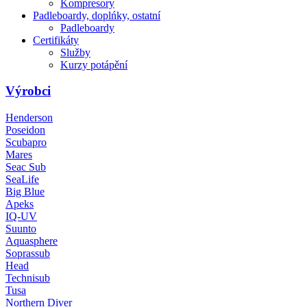
Kompresory
Padleboardy, doplńky, ostatní
Padleboardy
Certifikáty
Služby
Kurzy potápění
Výrobci
Henderson
Poseidon
Scubapro
Mares
Seac Sub
SeaLife
Big Blue
Apeks
IQ-UV
Suunto
Aquasphere
Soprassub
Head
Technisub
Tusa
Northern Diver