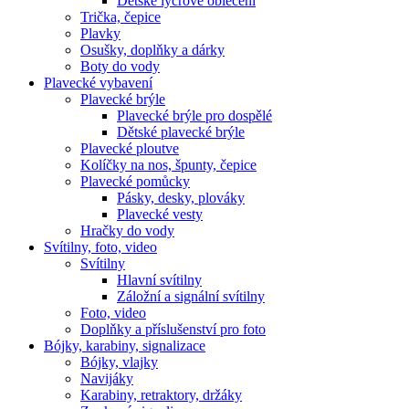
Dětské lycrové oblečení
Trička, čepice
Plavky
Osušky, doplňky a dárky
Boty do vody
Plavecké vybavení
Plavecké brýle
Plavecké brýle pro dospělé
Dětské plavecké brýle
Plavecké ploutve
Kolíčky na nos, špunty, čepice
Plavecké pomůcky
Pásky, desky, plováky
Plavecké vesty
Hračky do vody
Svítilny, foto, video
Svítilny
Hlavní svítilny
Záložní a signální svítilny
Foto, video
Doplňky a příslušenství pro foto
Bójky, karabiny, signalizace
Bójky, vlajky
Navijáky
Karabiny, retraktory, držáky