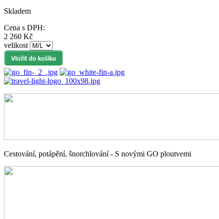
Skladem
Cena s DPH:
2 260 Kč
velikost
Cestování, potápění, šnorchlování - S novými GO ploutvemi