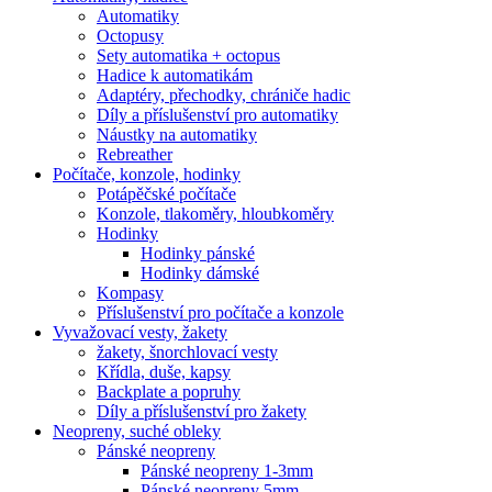
Automatiky
Octopusy
Sety automatika + octopus
Hadice k automatikám
Adaptéry, přechodky, chrániče hadic
Díly a příslušenství pro automatiky
Náustky na automatiky
Rebreather
Počítače, konzole, hodinky
Potápěčské počítače
Konzole, tlakoměry, hloubkoměry
Hodinky
Hodinky pánské
Hodinky dámské
Kompasy
Příslušenství pro počítače a konzole
Vyvažovací vesty, žakety
žakety, šnorchlovací vesty
Křídla, duše, kapsy
Backplate a popruhy
Díly a příslušenství pro žakety
Neopreny, suché obleky
Pánské neopreny
Pánské neopreny 1-3mm
Pánské neopreny 5mm