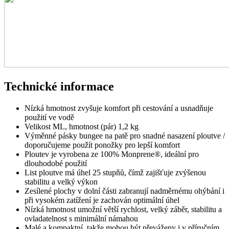
Technické informace
Nízká hmotnost zvyšuje komfort při cestování a usnadňuje
použití ve vodě
Velikost ML, hmotnost (pár) 1,2 kg
Výměnné pásky bungee na patě pro snadné nasazení ploutve /
doporučujeme použít ponožky pro lepší komfort
Ploutev je vyrobena ze 100% Monprene®, ideální pro
dlouhodobé použití
List ploutve má úhel 25 stupňů, čímž zajišťuje zvýšenou
stabilitu a velký výkon
Zesílené plochy v dolní části zabranují nadměrnému ohýbání i
při vysokém zatížení je zachován optimální úhel
Nízká hmotnost umožní větší rychlost, velký záběr, stabilitu a
ovladatelnost s minimální námahou
Malé a kompaktní, takže mohou být převáženy i v příručním