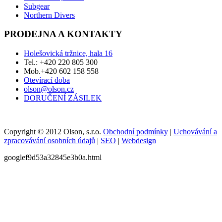
Subgear
Northern Divers
PRODEJNA A KONTAKTY
Holešovická tržnice, hala 16
Tel.: +420 220 805 300
Mob.+420 602 158 558
Otevírací doba
olson@olson.cz
DORUČENÍ ZÁSILEK
Copyright © 2012 Olson, s.r.o.
Obchodní podmínky
|
Uchovávání a
zpracovávání osobních údajů
|
SEO
|
Webdesign
googlef9d53a32845e3b0a.html