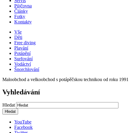
Servis
Půjčovna
Články
Fotky
Kontakty
Vše
Děti
Free diving
Plavání
Potápění
Surfování
Vodáctví
Šnorchlování
Maloobchod a velkoobchod s potápěčskou technikou od roku 1991
Vyhledávání
Hledat
YouTube
Facebook
Twitter