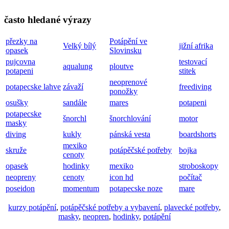
často hledané výrazy
přezky na
Potápění ve
Velký bílý
jižní afrika
opasek
Slovinsku
pujcovna
testovací
aqualung
ploutve
potapeni
stitek
neoprenové
potapecske lahve
závaží
freediving
ponožky
osušky
sandále
mares
potapeni
potapecske
šnorchl
šnorchlování
motor
masky
diving
kukly
pánská vesta
boardshorts
mexiko
skruže
potápěčské potřeby
bojka
cenoty
opasek
hodinky
mexiko
stroboskopy
neopreny
cenoty
icon hd
počítač
poseidon
momentum
potapecske noze
mare
kurzy potápění
,
potápěčské potřeby a vybavení
,
plavecké potřeby
,
masky
,
neopren
,
hodinky
,
potápění