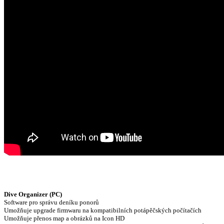
Dive Organizer (PC)
Software pro správu deníku ponorů
Umožňuje upgrade firmwaru na kompatibilních potápěčských počítačích
Umožňuje přenos map a obrázků na Icon HD