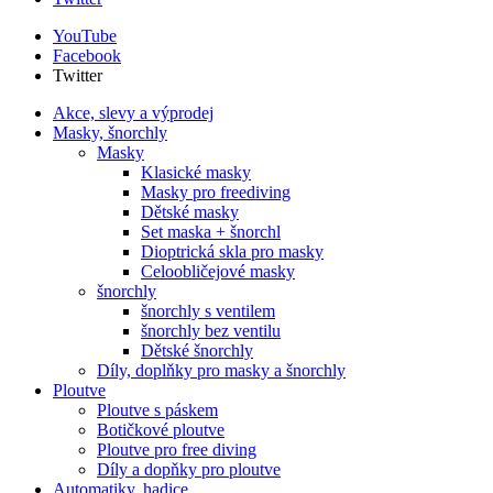
YouTube
Facebook
Twitter
Akce, slevy a výprodej
Masky, šnorchly
Masky
Klasické masky
Masky pro freediving
Dětské masky
Set maska + šnorchl
Dioptrická skla pro masky
Celoobličejové masky
šnorchly
šnorchly s ventilem
šnorchly bez ventilu
Dětské šnorchly
Díly, doplňky pro masky a šnorchly
Ploutve
Ploutve s páskem
Botičkové ploutve
Ploutve pro free diving
Díly a dopňky pro ploutve
Automatiky, hadice