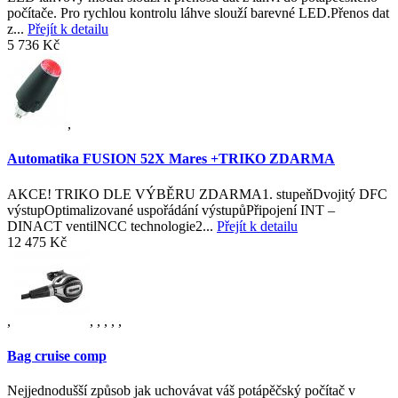
počítače. Pro rychlou kontrolu láhve slouží barevné LED.Přenos dat
z...
Přejít k detailu
5 736 Kč
,
Automatika FUSION 52X Mares +TRIKO ZDARMA
AKCE! TRIKO DLE VÝBĚRU ZDARMA1. stupeňDvojitý DFC
výstupOptimalizované uspořádání výstupůPřipojení INT –
DINACT ventilNCC technologie2...
Přejít k detailu
12 475 Kč
,
,
,
,
,
,
Bag cruise comp
Nejjednodušší způsob jak uchovávat váš potápěčský počítač v