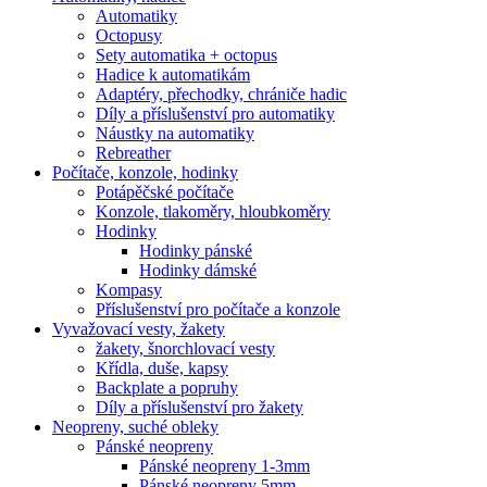
Automatiky
Octopusy
Sety automatika + octopus
Hadice k automatikám
Adaptéry, přechodky, chrániče hadic
Díly a příslušenství pro automatiky
Náustky na automatiky
Rebreather
Počítače, konzole, hodinky
Potápěčské počítače
Konzole, tlakoměry, hloubkoměry
Hodinky
Hodinky pánské
Hodinky dámské
Kompasy
Příslušenství pro počítače a konzole
Vyvažovací vesty, žakety
žakety, šnorchlovací vesty
Křídla, duše, kapsy
Backplate a popruhy
Díly a příslušenství pro žakety
Neopreny, suché obleky
Pánské neopreny
Pánské neopreny 1-3mm
Pánské neopreny 5mm