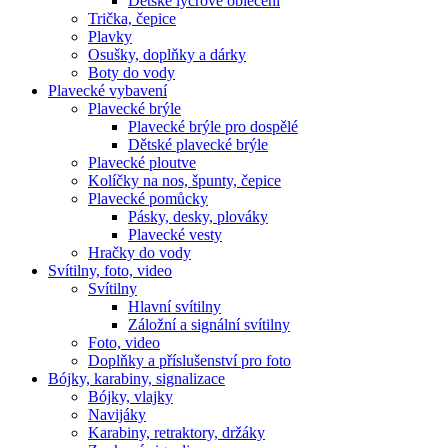
Dětské lycrové oblečení
Trička, čepice
Plavky
Osušky, doplňky a dárky
Boty do vody
Plavecké vybavení
Plavecké brýle
Plavecké brýle pro dospělé
Dětské plavecké brýle
Plavecké ploutve
Kolíčky na nos, špunty, čepice
Plavecké pomůcky
Pásky, desky, plováky
Plavecké vesty
Hračky do vody
Svítilny, foto, video
Svítilny
Hlavní svítilny
Záložní a signální svítilny
Foto, video
Doplňky a příslušenství pro foto
Bójky, karabiny, signalizace
Bójky, vlajky
Navijáky
Karabiny, retraktory, držáky