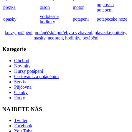
pujcovna
přezka
olson
motor
potapeni
vodotěsné
opasky
potapeni
potapecske noze
hodinky
kurzy potápění
,
potápěčské potřeby a vybavení
,
plavecké potřeby
,
masky
,
neopren
,
hodinky
,
potápění
Kategorie
Obchod
Novinky
Kurzy potápění
Cestování za potápěním
Servis
Půjčovna
Články
Fotky
NAJDETE NÁS
Twitter
Facebook
You Tube