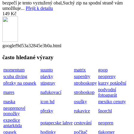
bezpečí je tento vyztužený obal,Suchý zip na spodní straně vám
umožňuje...
Přejít k detailu
149 Kč
googlef9d53a32845e3b0a.html
často hledané výrazy
momentum
suunto
matrix
goop
scuba diving
plavky
superdry
neopreny
přezky na opasek
stingray
stroboskopy
kurzy potápění
podvodní
mares
nafukovací
stroboskop
fotoaparát
maska
icon hd
osušky
mexiko cenoty
neoprenové
přezky
rukavice
šnorchl
ponožky
expedice
potapecske lahve
cestování
neopren
antarktida
opasek
hodinky
počítač
tlakomer