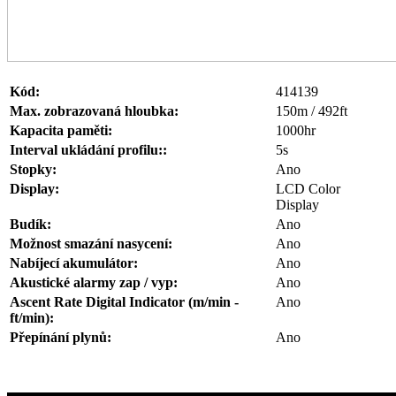
Kód:
414139
Max. zobrazovaná hloubka:
150m / 492ft
Kapacita paměti:
1000hr
Interval ukládání profilu::
5s
Stopky:
Ano
Display:
LCD Color
Display
Budík:
Ano
Možnost smazání nasycení:
Ano
Nabíjecí akumulátor:
Ano
Akustické alarmy zap / vyp:
Ano
Ascent Rate Digital Indicator (m/min -
Ano
ft/min):
Přepínání plynů:
Ano