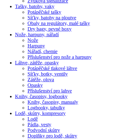
Zvuková signalizace
Tašky, batohy, vaky
Potápěčské tašky
Síťky, batohy na ploutve
Obaly na regulátory, malé tašky
Dry bagy, pevné boxy
Nože, harpuny, nářadí
Nože
Harpuny
Nářadí, chemie
Příslušenství pro nože a harpuny
Láhve, zátěže, opasky
Potápěčské tlakové láhve
Síťky, botky, ventily
Zátěže, olova
Opasky
Příslušenství pro lahve
Knihy, časopisy, logbooky
Knihy, časopisy, manualy
Logbooky, tabulky
Lodě, skútry, kompresory
Lodě
Pádla, vesty
Podvodní skútry
Doplňky pro lodě, skútry