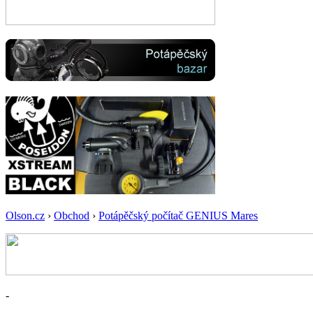
Olson.cz
›
Obchod
›
Potápěčský počítač GENIUS Mares
-