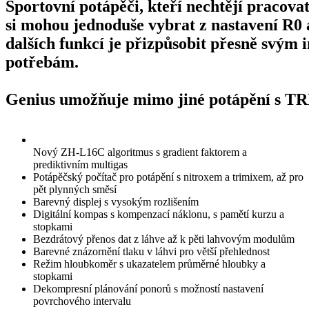
Sportovní potápěči,
kteří nechtějí pracovat
si mohou jednoduše vybrat z nastavení R0
dalších funkcí je přizpůsobit přesně svým 
potřebám.
Genius umožňuje mimo jiné potápění s
TR
Nový ZH-L16C algoritmus s gradient faktorem a
prediktivním multigas
Potápěčský počítač pro potápění s nitroxem a trimixem, až pro
pět plynných směsí
Barevný displej s vysokým rozlišením
Digitální kompas s kompenzací náklonu, s pamětí kurzu a
stopkami
Bezdrátový přenos dat z láhve až k pěti lahvovým modulům
Barevné znázornění tlaku v láhvi pro větší přehlednost
Režim hloubkoměr s ukazatelem průměrné hloubky a
stopkami
Dekompresní plánování ponorů s možností nastavení
povrchového intervalu