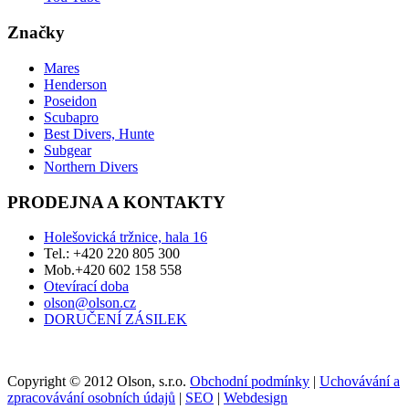
Značky
Mares
Henderson
Poseidon
Scubapro
Best Divers, Hunte
Subgear
Northern Divers
PRODEJNA A KONTAKTY
Holešovická tržnice, hala 16
Tel.: +420 220 805 300
Mob.+420 602 158 558
Otevírací doba
olson@olson.cz
DORUČENÍ ZÁSILEK
Copyright © 2012 Olson, s.r.o.
Obchodní podmínky
|
Uchovávání a
zpracovávání osobních údajů
|
SEO
|
Webdesign