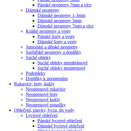
Pánské neopreny 7mm a více
Dámské neopreny
Dámské neopreny 1-3mm
Dámské neopreny 5mm
Dámské neopreny 7mm a více
Krátké neopreny a vesty
Pánské šorty a vesty
Dámské šorty a vesty
Juniorské a dětské neopreny
Surfařské neopreny a doplňky
Suché obleky
Suché obleky membránové
Suché obleky neoprenové
Podobleky
Doplňky k neoprenům
Rukavice, boty, kukly
Neoprenové rukavice
Neoprenové boty
Neoprenové kukly
Neoprenové ponožky
Oblečení, plavky, lycra, do vody
Lycrové oblečení
Pánské lycrové oblečení
Dámské lycrové oblečení