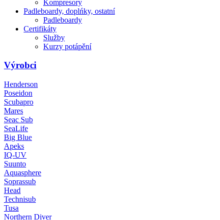
Kompresory
Padleboardy, doplńky, ostatní
Padleboardy
Certifikáty
Služby
Kurzy potápění
Výrobci
Henderson
Poseidon
Scubapro
Mares
Seac Sub
SeaLife
Big Blue
Apeks
IQ-UV
Suunto
Aquasphere
Soprassub
Head
Technisub
Tusa
Northern Diver