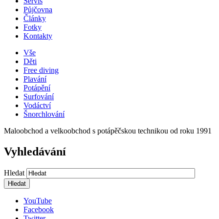
Servis
Půjčovna
Články
Fotky
Kontakty
Vše
Děti
Free diving
Plavání
Potápění
Surfování
Vodáctví
Šnorchlování
Maloobchod a velkoobchod s potápěčskou technikou od roku 1991
Vyhledávání
Hledat
YouTube
Facebook
Twitter