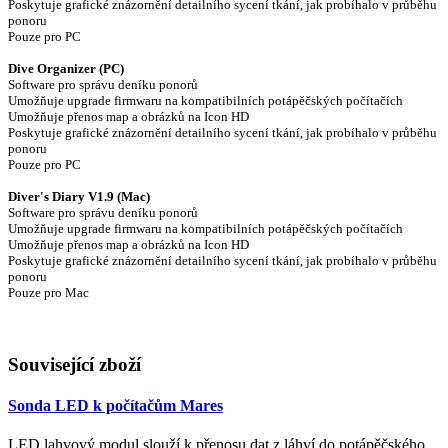
Poskytuje grafické znázornění detailního sycení tkání, jak probíhalo v průběhu
ponoru
Pouze pro PC
Dive Organizer (PC)
Software pro správu deníku ponorů
Umožňuje upgrade firmwaru na kompatibilních potápěčských počítačích
Umožňuje přenos map a obrázků na Icon HD
Poskytuje grafické znázornění detailního sycení tkání, jak probíhalo v průběhu
ponoru
Pouze pro PC
Diver's Diary V1.9 (Mac)
Software pro správu deníku ponorů
Umožňuje upgrade firmwaru na kompatibilních potápěčských počítačích
Umožňuje přenos map a obrázků na Icon HD
Poskytuje grafické znázornění detailního sycení tkání, jak probíhalo v průběhu
ponoru
Pouze pro Mac
Související zboží
Sonda LED k počítačům Mares
LED lahvový modul slouží k přenosu dat z láhví do potápěčského