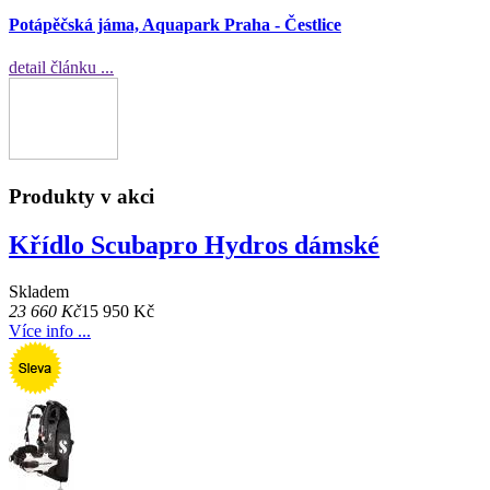
Potápěčská jáma, Aquapark Praha - Čestlice
detail článku ...
Produkty v akci
Křídlo Scubapro Hydros dámské
Skladem
23 660 Kč
15 950 Kč
Více info ...