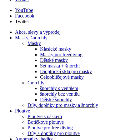
YouTube
Facebook
Twitter
Akce, slevy a výprodej
Masky, šnorchly
Masky
Klasické masky
Masky pro freediving
Dětské masky
Set maska + šnorchl
Dioptrická skla pro masky
Celoobličejové masky
šnorchly
šnorchly s ventilem
šnorchly bez ventilu
Dětské šnorchly
Díly, doplňky pro masky a šnorchly
Ploutve
Ploutve s páskem
Botičkové ploutve
Ploutve pro free diving
Díly a dopňky pro ploutve
Automatiky, hadice