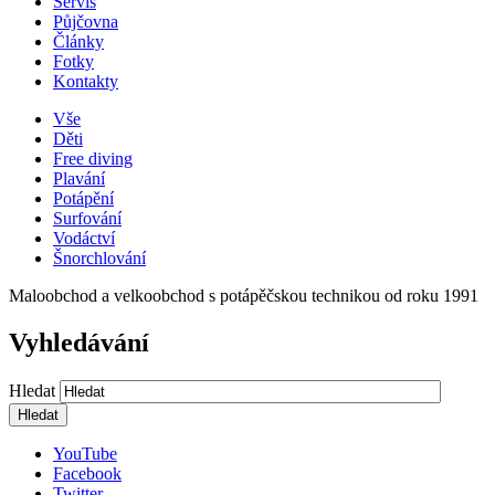
Servis
Půjčovna
Články
Fotky
Kontakty
Vše
Děti
Free diving
Plavání
Potápění
Surfování
Vodáctví
Šnorchlování
Maloobchod a velkoobchod s potápěčskou technikou od roku 1991
Vyhledávání
Hledat
YouTube
Facebook
Twitter