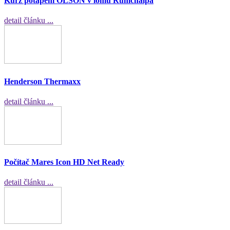
Kurz potápění OLSON v lomu Rumchalpa
detail článku ...
Henderson Thermaxx
detail článku ...
Počítač Mares Icon HD Net Ready
detail článku ...