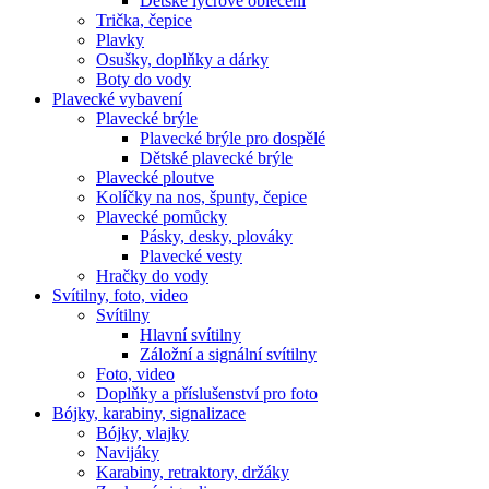
Dětské lycrové oblečení
Trička, čepice
Plavky
Osušky, doplňky a dárky
Boty do vody
Plavecké vybavení
Plavecké brýle
Plavecké brýle pro dospělé
Dětské plavecké brýle
Plavecké ploutve
Kolíčky na nos, špunty, čepice
Plavecké pomůcky
Pásky, desky, plováky
Plavecké vesty
Hračky do vody
Svítilny, foto, video
Svítilny
Hlavní svítilny
Záložní a signální svítilny
Foto, video
Doplňky a příslušenství pro foto
Bójky, karabiny, signalizace
Bójky, vlajky
Navijáky
Karabiny, retraktory, držáky