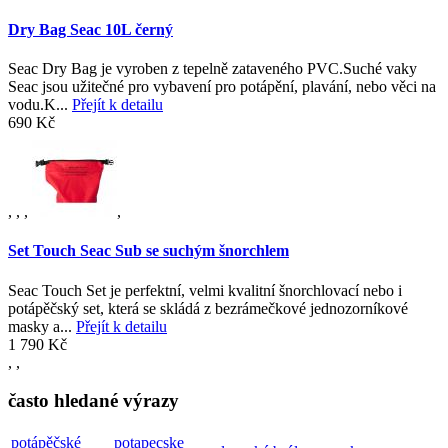
Dry Bag Seac 10L černý
Seac Dry Bag je vyroben z tepelně zataveného PVC.Suché vaky
Seac jsou užitečné pro vybavení pro potápění, plavání, nebo věci na
vodu.K...
Přejít k detailu
690 Kč
,
,
,
,
Set Touch Seac Sub se suchým šnorchlem
Seac Touch Set je perfektní, velmi kvalitní šnorchlovací nebo i
potápěčský set, která se skládá z bezrámečkové jednozorníkové
masky a...
Přejít k detailu
1 790 Kč
,
,
často hledané výrazy
potápěčské
potapecske