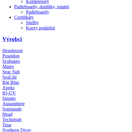
Kompresory
Padleboardy, doplńky, ostatní
Padleboardy
Certifikáty
Služby
Kurzy potápění
Výrobci
Henderson
Poseidon
Scubapro
Mares
Seac Sub
SeaLife
Big Blue
Apeks
IQ-UV
Suunto
Aquasphere
Soprassub
Head
Technisub
Tusa
Northern Diver