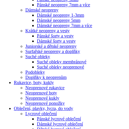
Pánské neopreny 7mm a více
Dámské neopreny
Dámské neopreny 1-3mm
Dámské neopreny 5mm
Dámské neopreny 7mm a více
Krátké neopreny a vesty
Pánské šorty a vesty
Dámské šorty a vesty
Juniorské a dětské neopreny
Surfařské neopreny a doplňky
Suché obleky
Suché obleky membránové
Suché obleky neoprenové
Podobleky
Doplňky k neoprenům
Rukavice, boty, kukly
Neoprenové rukavice
Neoprenové boty
Neoprenové kukly
Neoprenové ponožky
Oblečení, plavky, lycra, do vody
Lycrové oblečení
Pánské lycrové oblečení
Dámské lycrové oblečení