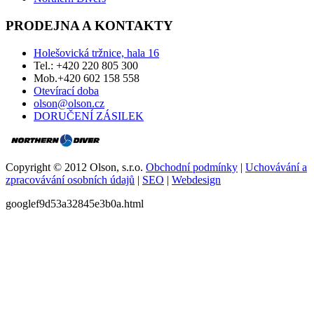
PRODEJNA A KONTAKTY
Holešovická tržnice, hala 16
Tel.: +420 220 805 300
Mob.+420 602 158 558
Otevírací doba
olson@olson.cz
DORUČENÍ ZÁSILEK
Copyright © 2012 Olson, s.r.o.
Obchodní podmínky
|
Uchovávání a
zpracovávání osobních údajů
|
SEO
|
Webdesign
googlef9d53a32845e3b0a.html