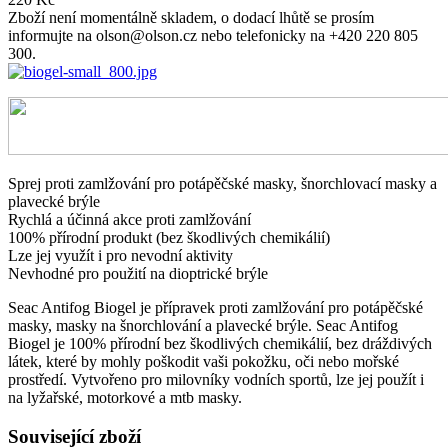
Zboží není momentálně skladem, o dodací lhůtě se prosím
informujte na olson@olson.cz nebo telefonicky na +420 220 805
300.
Sprej proti zamlžování pro potápěčské masky, šnorchlovací masky a
plavecké brýle
Rychlá a účinná akce proti zamlžování
100% přírodní produkt (bez škodlivých chemikálií)
Lze jej využít i pro nevodní aktivity
Nevhodné pro použití na dioptrické brýle
Seac Antifog Biogel je přípravek proti zamlžování pro potápěčské
masky, masky na šnorchlování a plavecké brýle. Seac Antifog
Biogel je 100% přírodní bez škodlivých chemikálií, bez dráždivých
látek, které by mohly poškodit vaši pokožku, oči nebo mořské
prostředí. Vytvořeno pro milovníky vodních sportů, lze jej použít i
na lyžařské, motorkové a mtb masky.
Související zboží