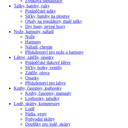
Zvuková signalizace
Tašky, batohy, vaky
Potápěčské tašky
Síťky, batohy na ploutve
Obaly na regulátory, malé tašky
Dry bagy, pevné boxy
Nože, harpuny, nářadí
Nože
Harpuny
Nářadí, chemie
Příslušenství pro nože a harpuny
Láhve, zátěže, opasky
Potápěčské tlakové láhve
Síťky, botky, ventily
Zátěže, olova
Opasky
Příslušenství pro lahve
Knihy, časopisy, logbooky
Knihy, časopisy, manualy
Logbooky, tabulky
Lodě, skútry, kompresory
Lodě
Pádla, vesty
Podvodní skútry
Doplňky pro lodě, skútry