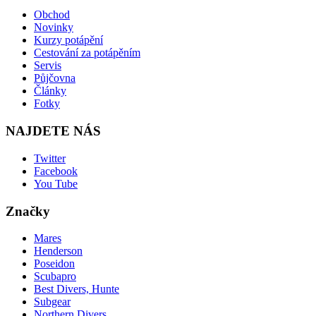
Obchod
Novinky
Kurzy potápění
Cestování za potápěním
Servis
Půjčovna
Články
Fotky
NAJDETE NÁS
Twitter
Facebook
You Tube
Značky
Mares
Henderson
Poseidon
Scubapro
Best Divers, Hunte
Subgear
Northern Divers