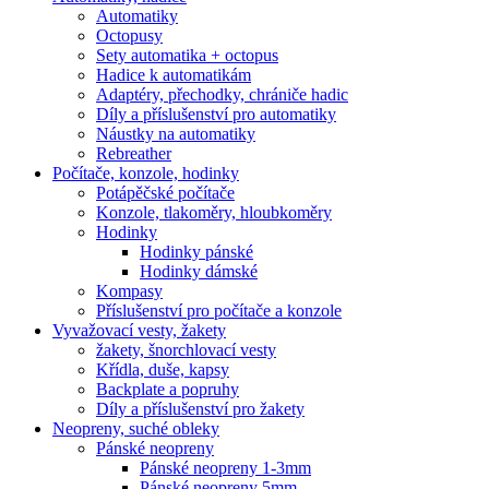
Automatiky
Octopusy
Sety automatika + octopus
Hadice k automatikám
Adaptéry, přechodky, chrániče hadic
Díly a příslušenství pro automatiky
Náustky na automatiky
Rebreather
Počítače, konzole, hodinky
Potápěčské počítače
Konzole, tlakoměry, hloubkoměry
Hodinky
Hodinky pánské
Hodinky dámské
Kompasy
Příslušenství pro počítače a konzole
Vyvažovací vesty, žakety
žakety, šnorchlovací vesty
Křídla, duše, kapsy
Backplate a popruhy
Díly a příslušenství pro žakety
Neopreny, suché obleky
Pánské neopreny
Pánské neopreny 1-3mm
Pánské neopreny 5mm