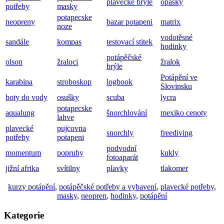
plavecké brýle
opasky
potřeby
masky
potapecske
neopreny
bazar potapeni
matrix
noze
vodotěsné
sandále
kompas
testovací stitek
hodinky
potápěčské
olson
žraloci
žralok
brýle
Potápění ve
karabina
stroboskop
logbook
Slovinsku
boty do vody
osušky
scuba
lycra
potapecske
aqualung
šnorchlování
mexiko cenoty
lahve
plavecké
pujcovna
snorchly
freediving
potřeby
potapeni
podvodní
momentum
popruhy
kukly
fotoaparát
jižní afrika
svítilny
plavky
tlakomer
kurzy potápění
,
potápěčské potřeby a vybavení
,
plavecké potřeby
,
masky
,
neopren
,
hodinky
,
potápění
Kategorie