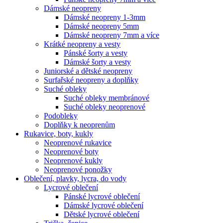
Dámské neopreny
Dámské neopreny 1-3mm
Dámské neopreny 5mm
Dámské neopreny 7mm a více
Krátké neopreny a vesty
Pánské šorty a vesty
Dámské šorty a vesty
Juniorské a dětské neopreny
Surfařské neopreny a doplňky
Suché obleky
Suché obleky membránové
Suché obleky neoprenové
Podobleky
Doplňky k neoprenům
Rukavice, boty, kukly
Neoprenové rukavice
Neoprenové boty
Neoprenové kukly
Neoprenové ponožky
Oblečení, plavky, lycra, do vody
Lycrové oblečení
Pánské lycrové oblečení
Dámské lycrové oblečení
Dětské lycrové oblečení