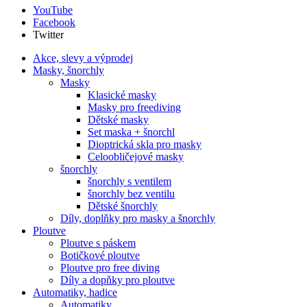
YouTube
Facebook
Twitter
Akce, slevy a výprodej
Masky, šnorchly
Masky
Klasické masky
Masky pro freediving
Dětské masky
Set maska + šnorchl
Dioptrická skla pro masky
Celoobličejové masky
šnorchly
šnorchly s ventilem
šnorchly bez ventilu
Dětské šnorchly
Díly, doplňky pro masky a šnorchly
Ploutve
Ploutve s páskem
Botičkové ploutve
Ploutve pro free diving
Díly a dopňky pro ploutve
Automatiky, hadice
Automatiky