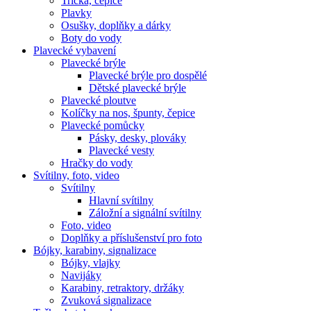
Trička, čepice
Plavky
Osušky, doplňky a dárky
Boty do vody
Plavecké vybavení
Plavecké brýle
Plavecké brýle pro dospělé
Dětské plavecké brýle
Plavecké ploutve
Kolíčky na nos, špunty, čepice
Plavecké pomůcky
Pásky, desky, plováky
Plavecké vesty
Hračky do vody
Svítilny, foto, video
Svítilny
Hlavní svítilny
Záložní a signální svítilny
Foto, video
Doplňky a příslušenství pro foto
Bójky, karabiny, signalizace
Bójky, vlajky
Navijáky
Karabiny, retraktory, držáky
Zvuková signalizace