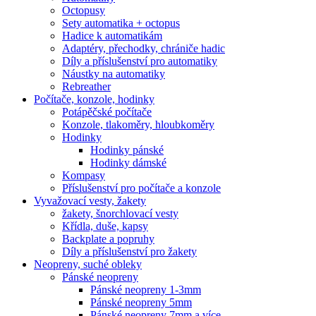
Octopusy
Sety automatika + octopus
Hadice k automatikám
Adaptéry, přechodky, chrániče hadic
Díly a příslušenství pro automatiky
Náustky na automatiky
Rebreather
Počítače, konzole, hodinky
Potápěčské počítače
Konzole, tlakoměry, hloubkoměry
Hodinky
Hodinky pánské
Hodinky dámské
Kompasy
Příslušenství pro počítače a konzole
Vyvažovací vesty, žakety
žakety, šnorchlovací vesty
Křídla, duše, kapsy
Backplate a popruhy
Díly a příslušenství pro žakety
Neopreny, suché obleky
Pánské neopreny
Pánské neopreny 1-3mm
Pánské neopreny 5mm
Pánské neopreny 7mm a více