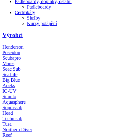
Padleboardy, doplńky, ostatní
Padleboardy
Certifikáty
Služby
Kurzy potápění
Výrobci
Henderson
Poseidon
Scubapro
Mares
Seac Sub
SeaLife
Big Blue
Apeks
IQ-UV
Suunto
Aquasphere
Soprassub
Head
Technisub
Tusa
Northern Diver
Reef