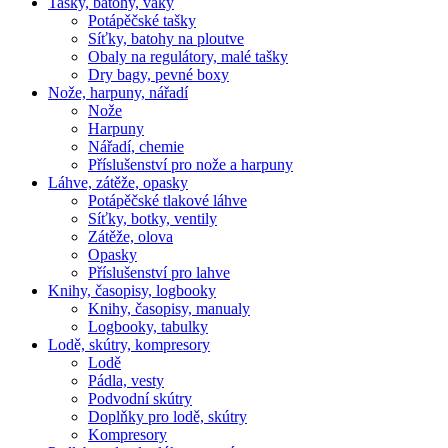
Tašky, batohy, vaky
Potápěčské tašky
Síťky, batohy na ploutve
Obaly na regulátory, malé tašky
Dry bagy, pevné boxy
Nože, harpuny, nářadí
Nože
Harpuny
Nářadí, chemie
Příslušenství pro nože a harpuny
Láhve, zátěže, opasky
Potápěčské tlakové láhve
Síťky, botky, ventily
Zátěže, olova
Opasky
Příslušenství pro lahve
Knihy, časopisy, logbooky
Knihy, časopisy, manualy
Logbooky, tabulky
Lodě, skútry, kompresory
Lodě
Pádla, vesty
Podvodní skútry
Doplňky pro lodě, skútry
Kompresory