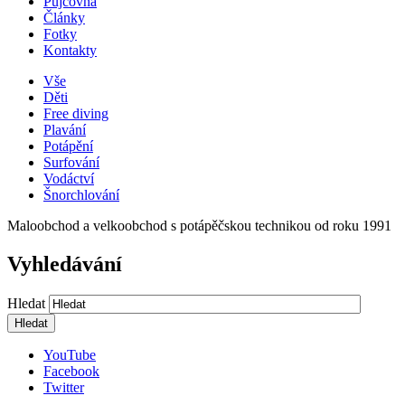
Půjčovna
Články
Fotky
Kontakty
Vše
Děti
Free diving
Plavání
Potápění
Surfování
Vodáctví
Šnorchlování
Maloobchod a velkoobchod s potápěčskou technikou od roku 1991
Vyhledávání
Hledat
YouTube
Facebook
Twitter