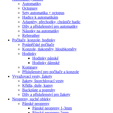
Automatiky
Octopusy
Sety automatika + octopus
Hadice k automatikám
Adaptéry, přechodky, chrániče hadic
Díly a příslušenství pro automatiky
Náustky na automatiky
Rebreather
Počítače, konzole, hodinky
Potápěčské počítače
Konzole, tlakoměry, hloubkoměry
Hodinky
Hodinky pánské
Hodinky dámské
Kompasy
Příslušenství pro počítače a konzole
Vyvažovací vesty, žakety
žakety, šnorchlovací vesty
Křídla, duše, kapsy
Backplate a popruhy
Díly a příslušenství pro žakety
Neopreny, suché obleky
Pánské neopreny
Pánské neopreny 1-3mm
Pánské neopreny 5mm