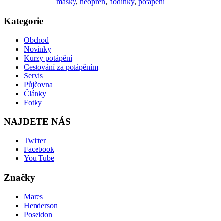
masky
,
neopren
,
hodinky
,
potápění
Kategorie
Obchod
Novinky
Kurzy potápění
Cestování za potápěním
Servis
Půjčovna
Články
Fotky
NAJDETE NÁS
Twitter
Facebook
You Tube
Značky
Mares
Henderson
Poseidon