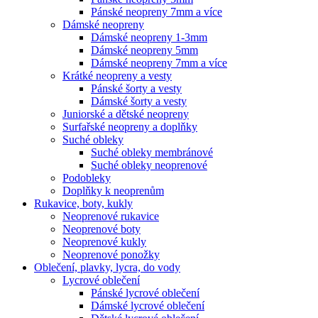
Pánské neopreny 7mm a více
Dámské neopreny
Dámské neopreny 1-3mm
Dámské neopreny 5mm
Dámské neopreny 7mm a více
Krátké neopreny a vesty
Pánské šorty a vesty
Dámské šorty a vesty
Juniorské a dětské neopreny
Surfařské neopreny a doplňky
Suché obleky
Suché obleky membránové
Suché obleky neoprenové
Podobleky
Doplňky k neoprenům
Rukavice, boty, kukly
Neoprenové rukavice
Neoprenové boty
Neoprenové kukly
Neoprenové ponožky
Oblečení, plavky, lycra, do vody
Lycrové oblečení
Pánské lycrové oblečení
Dámské lycrové oblečení