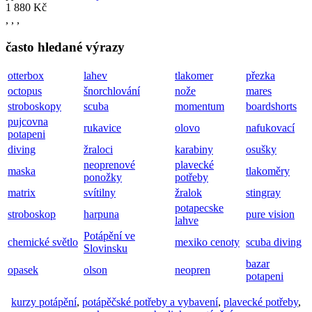
1 880 Kč
,
,
,
často hledané výrazy
otterbox
lahev
tlakomer
přezka
octopus
šnorchlování
nože
mares
stroboskopy
scuba
momentum
boardshorts
pujcovna
rukavice
olovo
nafukovací
potapeni
diving
žraloci
karabiny
osušky
neoprenové
plavecké
maska
tlakoměry
ponožky
potřeby
matrix
svítilny
žralok
stingray
potapecske
stroboskop
harpuna
pure vision
lahve
Potápění ve
chemické světlo
mexiko cenoty
scuba diving
Slovinsku
bazar
opasek
olson
neopren
potapeni
kurzy potápění
,
potápěčské potřeby a vybavení
,
plavecké potřeby
,