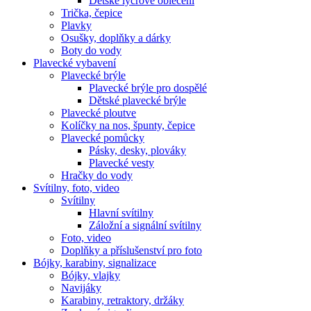
Dětské lycrové oblečení
Trička, čepice
Plavky
Osušky, doplňky a dárky
Boty do vody
Plavecké vybavení
Plavecké brýle
Plavecké brýle pro dospělé
Dětské plavecké brýle
Plavecké ploutve
Kolíčky na nos, špunty, čepice
Plavecké pomůcky
Pásky, desky, plováky
Plavecké vesty
Hračky do vody
Svítilny, foto, video
Svítilny
Hlavní svítilny
Záložní a signální svítilny
Foto, video
Doplňky a příslušenství pro foto
Bójky, karabiny, signalizace
Bójky, vlajky
Navijáky
Karabiny, retraktory, držáky