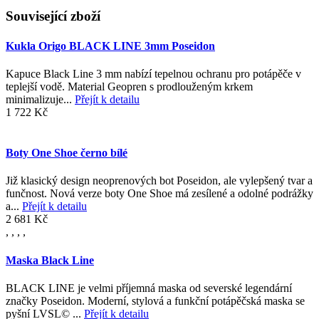
Související zboží
Kukla Origo BLACK LINE 3mm Poseidon
Kapuce Black Line 3 mm nabízí tepelnou ochranu pro potápěče v
teplejší vodě. Material Geopren s prodlouženým krkem
minimalizuje...
Přejít k detailu
1 722 Kč
Boty One Shoe černo bílé
Již klasický design neoprenových bot Poseidon, ale vylepšený tvar a
funčnost. Nová verze boty One Shoe má zesílené a odolné podrážky
a...
Přejít k detailu
2 681 Kč
,
,
,
,
Maska Black Line
BLACK LINE je velmi příjemná maska od severské legendární
značky Poseidon. Moderní, stylová a funkční potápěčská maska se
pyšní LVSL© ...
Přejít k detailu