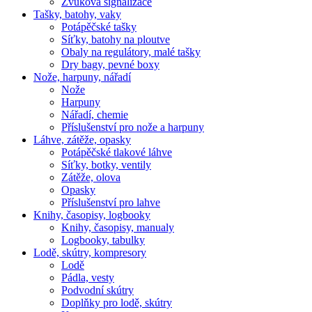
Zvuková signalizace
Tašky, batohy, vaky
Potápěčské tašky
Síťky, batohy na ploutve
Obaly na regulátory, malé tašky
Dry bagy, pevné boxy
Nože, harpuny, nářadí
Nože
Harpuny
Nářadí, chemie
Příslušenství pro nože a harpuny
Láhve, zátěže, opasky
Potápěčské tlakové láhve
Síťky, botky, ventily
Zátěže, olova
Opasky
Příslušenství pro lahve
Knihy, časopisy, logbooky
Knihy, časopisy, manualy
Logbooky, tabulky
Lodě, skútry, kompresory
Lodě
Pádla, vesty
Podvodní skútry
Doplňky pro lodě, skútry