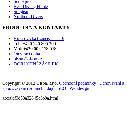
Scubapro
Best Divers, Hunte
Subgear
Northern Divers
PRODEJNA A KONTAKTY
Holešovická tržnice, hala 16
Tel.: +420 220 805 300
Mob.+420 602 158 558
Otevírací doba
olson@olson.cz
DORUČENÍ ZÁSILEK
Copyright © 2012 Olson, s.r.o.
Obchodní podmínky
|
Uchovávání a
zpracovávání osobních údajů
|
SEO
|
Webdesign
googlef9d53a32845e3b0a.html