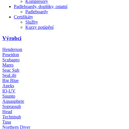
Kompresory
Padleboardy, doplńky, ostatní
Padleboardy
Certifikáty
Služby
Kurzy potápění
Výrobci
Henderson
Poseidon
Scubapro
Mares
Seac Sub
SeaLife
Big Blue
Apeks
IQ-UV
Suunto
Aquasphere
Soprassub
Head
Technisub
Tusa
Northern Diver