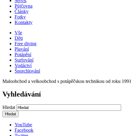
Servis
Půjčovna
Články
Fotky
Kontakty
Vše
Děti
Free diving
Plavání
Potápění
Surfování
Vodáctví
Šnorchlování
Maloobchod a velkoobchod s potápěčskou technikou od roku 1991
Vyhledávání
Hledat
YouTube
Facebook
Twitter