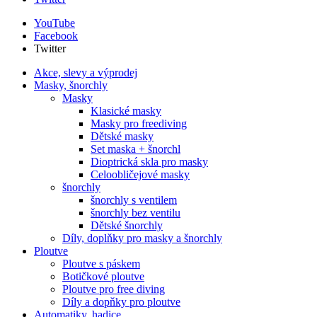
YouTube
Facebook
Twitter
Akce, slevy a výprodej
Masky, šnorchly
Masky
Klasické masky
Masky pro freediving
Dětské masky
Set maska + šnorchl
Dioptrická skla pro masky
Celoobličejové masky
šnorchly
šnorchly s ventilem
šnorchly bez ventilu
Dětské šnorchly
Díly, doplňky pro masky a šnorchly
Ploutve
Ploutve s páskem
Botičkové ploutve
Ploutve pro free diving
Díly a dopňky pro ploutve
Automatiky, hadice