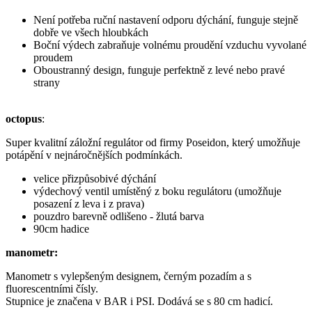
Není potřeba ruční nastavení odporu dýchání, funguje stejně
dobře ve všech hloubkách
Boční výdech zabraňuje volnému proudění vzduchu vyvolané
proudem
Oboustranný design, funguje perfektně z levé nebo pravé
strany
octopus
:
Super kvalitní záložní regulátor od firmy Poseidon, který umožňuje
potápění v nejnáročnějších podmínkách.
velice přizpůsobivé dýchání
výdechový ventil umístěný z boku regulátoru (umožňuje
posazení z leva i z prava)
pouzdro barevně odlišeno - žlutá barva
90cm hadice
manometr:
Manometr s vylepšeným designem, černým pozadím a s
fluorescentními čísly.
Stupnice je značena v BAR i PSI. Dodává se s 80 cm hadicí.