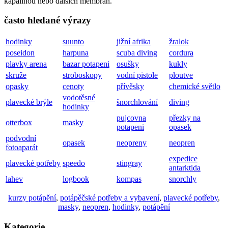
kapalinou nebo dalších membrán.
často hledané výrazy
hodinky
suunto
jižní afrika
žralok
poseidon
harpuna
scuba diving
cordura
plavky arena
bazar potapeni
osušky
kukly
skruže
stroboskopy
vodní pistole
ploutve
opasky
cenoty
přívěsky
chemické světlo
vodotěsné
plavecké brýle
šnorchlování
diving
hodinky
pujcovna
přezky na
otterbox
masky
potapeni
opasek
podvodní
opasek
neopreny
neopren
fotoaparát
expedice
plavecké potřeby
speedo
stingray
antarktida
lahev
logbook
kompas
snorchly
kurzy potápění
,
potápěčské potřeby a vybavení
,
plavecké potřeby
,
masky
,
neopren
,
hodinky
,
potápění
Kategorie