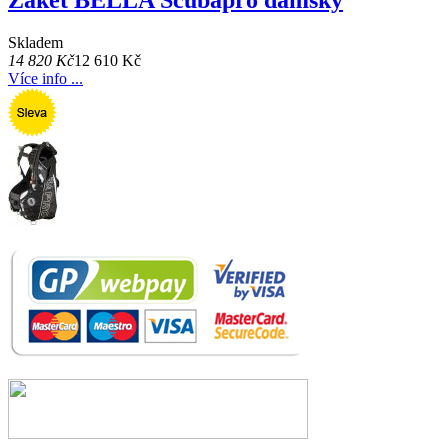
Žaket BELLA Scubapro dámský
Skladem
14 820 Kč
12 610 Kč
Více info ...