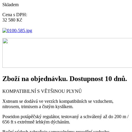
Skladem
Cena s DPH:
32 580 Kč
Zboží na objednávku. Dostupnost 10 dnů.
KOMPATIBILNÍ S VĚTŠINOU PLYNŮ
Xstream se dodává ve verzích kompatibilních se vzduchem,
nitroxem, trimixem a čistým kyslíkem.
Poseidon potápěčský regulátor, testovaný a schválený až do 200 m /
656 ft s extrémně lehkým dýcháním.
Boční výdech zabraňuje samovolnému proudění vzduchu