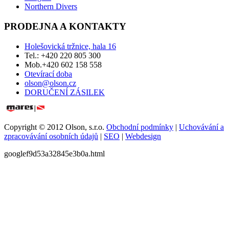
Northern Divers
PRODEJNA A KONTAKTY
Holešovická tržnice, hala 16
Tel.: +420 220 805 300
Mob.+420 602 158 558
Otevírací doba
olson@olson.cz
DORUČENÍ ZÁSILEK
Copyright © 2012 Olson, s.r.o.
Obchodní podmínky
|
Uchovávání a
zpracovávání osobních údajů
|
SEO
|
Webdesign
googlef9d53a32845e3b0a.html