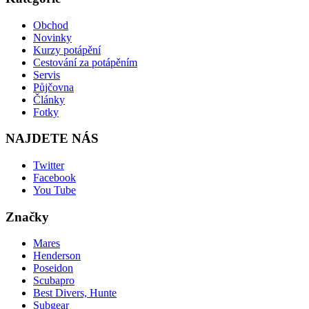
Obchod
Novinky
Kurzy potápění
Cestování za potápěním
Servis
Půjčovna
Články
Fotky
NAJDETE NÁS
Twitter
Facebook
You Tube
Značky
Mares
Henderson
Poseidon
Scubapro
Best Divers, Hunte
Subgear