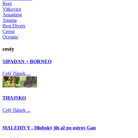
Reef
Vitkovice
Aqualung
Agama
Best Divers
Cressi
Oceanic
cesty
SIPADAN + BORNEO
Celý článek ...
THAJSKO
Celý článek ...
MALEDIVY - Hluboký jih až po ostrov Gan