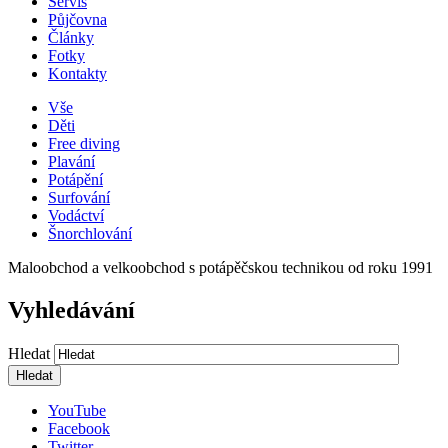
Servis
Půjčovna
Články
Fotky
Kontakty
Vše
Děti
Free diving
Plavání
Potápění
Surfování
Vodáctví
Šnorchlování
Maloobchod a velkoobchod s potápěčskou technikou od roku 1991
Vyhledávání
Hledat
YouTube
Facebook
Twitter