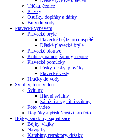
Dětské lycrové oblečení
Trička, čepice
Plavky
Osušky, doplňky a dárky
Boty do vody
Plavecké vybavení
Plavecké brýle
Plavecké brýle pro dospělé
Dětské plavecké brýle
Plavecké ploutve
Kolíčky na nos, špunty, čepice
Plavecké pomůcky
Pásky, desky, plováky
Plavecké vesty
Hračky do vody
Svítilny, foto, video
Svítilny
Hlavní svítilny
Záložní a signální svítilny
Foto, video
Doplňky a příslušenství pro foto
Bójky, karabiny, signalizace
Bójky, vlajky
Navijáky
Karabiny, retraktory, držáky