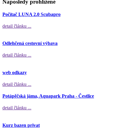
Naposledy prohlížené
Počítač LUNA 2.0 Scubapro
detail článku ...
Odlehčená cestovní výbava
detail článku ...
web odkazy
detail článku ...
Potápěčská jáma, Aquapark Praha - Čestlice
detail článku ...
Kurz bazen privat