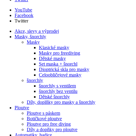
YouTube
Facebook
Twitter
Akce, slevy a výprodej
Masky, šnorchly
Masky
Klasické masky
Masky pro freediving
Dětské masky
Set maska + šnorchl
Dioptrická skla pro masky
Celoobličejové masky
šnorchly
šnorchly s ventilem
šnorchly bez ventilu
Dětské šnorchly
Díly, doplňky pro masky a šnorchly
Ploutve
Ploutve s páskem
Botičkové ploutve
Ploutve pro free diving
Díly a dopňky pro ploutve
Automatiky, hadice