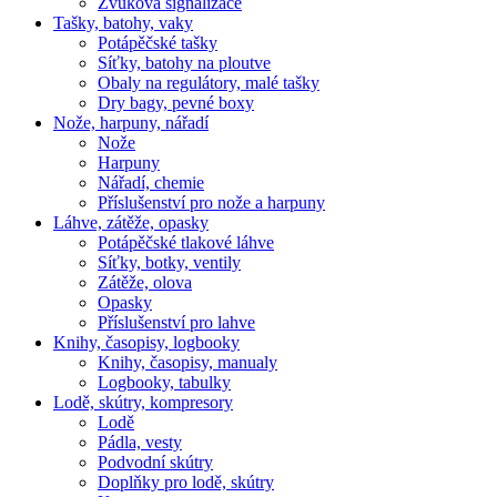
Zvuková signalizace
Tašky, batohy, vaky
Potápěčské tašky
Síťky, batohy na ploutve
Obaly na regulátory, malé tašky
Dry bagy, pevné boxy
Nože, harpuny, nářadí
Nože
Harpuny
Nářadí, chemie
Příslušenství pro nože a harpuny
Láhve, zátěže, opasky
Potápěčské tlakové láhve
Síťky, botky, ventily
Zátěže, olova
Opasky
Příslušenství pro lahve
Knihy, časopisy, logbooky
Knihy, časopisy, manualy
Logbooky, tabulky
Lodě, skútry, kompresory
Lodě
Pádla, vesty
Podvodní skútry
Doplňky pro lodě, skútry