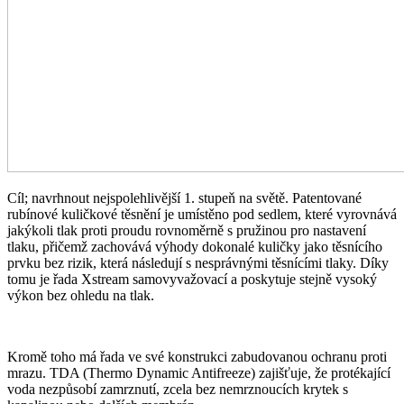
Cíl; navrhnout nejspolehlivější 1. stupeň na světě. Patentované
rubínové kuličkové těsnění je umístěno pod sedlem, které vyrovnává
jakýkoli tlak proti proudu rovnoměrně s pružinou pro nastavení
tlaku, přičemž zachovává výhody dokonalé kuličky jako těsnícího
prvku bez rizik, která následují s nesprávnými těsnícími tlaky. Díky
tomu je řada Xstream samovyvažovací a poskytuje stejně vysoký
výkon bez ohledu na tlak.
Kromě toho má řada
ve své konstrukci zabudovanou ochranu proti
mrazu. TDA (Thermo Dynamic Antifreeze) zajišťuje, že protékající
voda nezpůsobí zamrznutí, zcela bez nemrznoucích krytek s