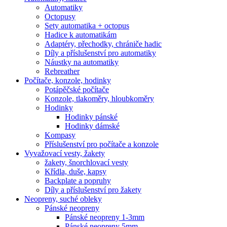
Automatiky
Octopusy
Sety automatika + octopus
Hadice k automatikám
Adaptéry, přechodky, chrániče hadic
Díly a příslušenství pro automatiky
Náustky na automatiky
Rebreather
Počítače, konzole, hodinky
Potápěčské počítače
Konzole, tlakoměry, hloubkoměry
Hodinky
Hodinky pánské
Hodinky dámské
Kompasy
Příslušenství pro počítače a konzole
Vyvažovací vesty, žakety
žakety, šnorchlovací vesty
Křídla, duše, kapsy
Backplate a popruhy
Díly a příslušenství pro žakety
Neopreny, suché obleky
Pánské neopreny
Pánské neopreny 1-3mm
Pánské neopreny 5mm