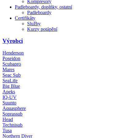
Kompresory
Padleboardy, doplńky, ostatní
Padleboardy
Certifikáty
Služby
Kurzy potápění
Výrobci
Henderson
Poseidon
Scubapro
Mares
Seac Sub
SeaLife
Big Blue
Apeks
IQ-UV
Suunto
Aquasphere
Soprassub
Head
Technisub
Tusa
Northern Diver