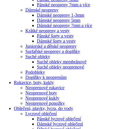
Pánské neopreny 7mm a více
Dámské neopreny
Dámské neopreny 1-3mm
Dámské neopreny 5mm
Dámské neopreny 7mm a více
Krátké neopreny a vesty
Pánské šorty a vesty
Dámské šorty a vesty
Juniorské a dětské neopreny
Surfařské neopreny a doplňky
Suché obleky
Suché obleky membránové
Suché obleky neoprenové
Podobleky
Doplňky k neoprenům
Rukavice, boty, kukly
Neoprenové rukavice
Neoprenové boty
Neoprenové kukly
Neoprenové ponožky
Oblečení, plavky, lycra, do vody
Lycrové oblečení
Pánské lycrové oblečení
Dámské lycrové oblečení