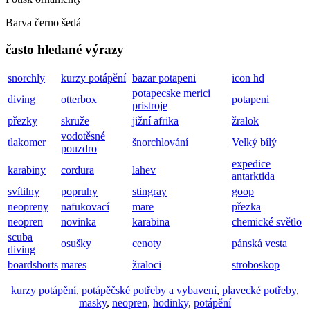
Barva černo šedá
často hledané výrazy
snorchly
kurzy potápění
bazar potapeni
icon hd
potapecske merici
diving
otterbox
potapeni
pristroje
přezky
skruže
jižní afrika
žralok
vodotěsné
tlakomer
šnorchlování
Velký bílý
pouzdro
expedice
karabiny
cordura
lahev
antarktida
svítilny
popruhy
stingray
goop
neopreny
nafukovací
mare
přezka
neopren
novinka
karabina
chemické světlo
scuba
osušky
cenoty
pánská vesta
diving
boardshorts
mares
žraloci
stroboskop
kurzy potápění
,
potápěčské potřeby a vybavení
,
plavecké potřeby
,
masky
,
neopren
,
hodinky
,
potápění