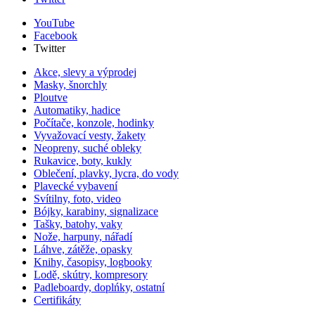
YouTube
Facebook
Twitter
Akce, slevy a výprodej
Masky, šnorchly
Ploutve
Automatiky, hadice
Počítače, konzole, hodinky
Vyvažovací vesty, žakety
Neopreny, suché obleky
Rukavice, boty, kukly
Oblečení, plavky, lycra, do vody
Plavecké vybavení
Svítilny, foto, video
Bójky, karabiny, signalizace
Tašky, batohy, vaky
Nože, harpuny, nářadí
Láhve, zátěže, opasky
Knihy, časopisy, logbooky
Lodě, skútry, kompresory
Padleboardy, doplńky, ostatní
Certifikáty