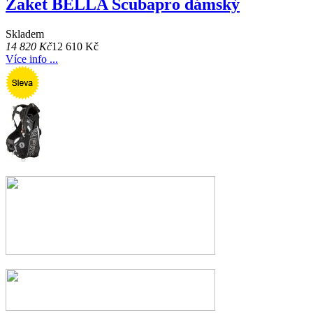
Žaket BELLA Scubapro dámský
Skladem
14 820 Kč
12 610 Kč
Více info ...