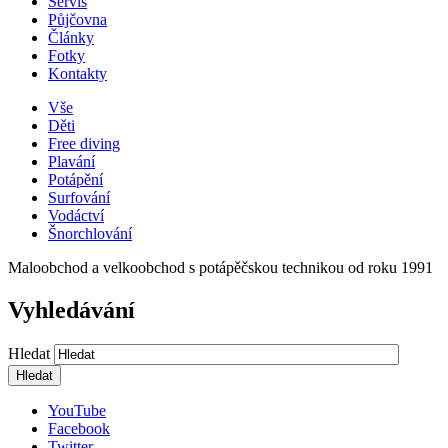
Servis
Půjčovna
Články
Fotky
Kontakty
Vše
Děti
Free diving
Plavání
Potápění
Surfování
Vodáctví
Šnorchlování
Maloobchod a velkoobchod s potápěčskou technikou od roku 1991
Vyhledávání
Hledat
YouTube
Facebook
Twitter