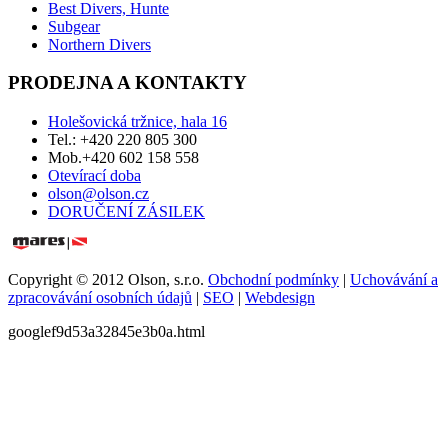
Best Divers, Hunte
Subgear
Northern Divers
PRODEJNA A KONTAKTY
Holešovická tržnice, hala 16
Tel.: +420 220 805 300
Mob.+420 602 158 558
Otevírací doba
olson@olson.cz
DORUČENÍ ZÁSILEK
Copyright © 2012 Olson, s.r.o.
Obchodní podmínky
|
Uchovávání a
zpracovávání osobních údajů
|
SEO
|
Webdesign
googlef9d53a32845e3b0a.html