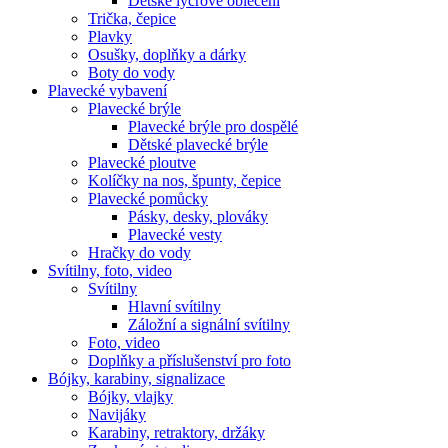
Dětské lycrové oblečení
Trička, čepice
Plavky
Osušky, doplňky a dárky
Boty do vody
Plavecké vybavení
Plavecké brýle
Plavecké brýle pro dospělé
Dětské plavecké brýle
Plavecké ploutve
Kolíčky na nos, špunty, čepice
Plavecké pomůcky
Pásky, desky, plováky
Plavecké vesty
Hračky do vody
Svítilny, foto, video
Svítilny
Hlavní svítilny
Záložní a signální svítilny
Foto, video
Doplňky a příslušenství pro foto
Bójky, karabiny, signalizace
Bójky, vlajky
Navijáky
Karabiny, retraktory, držáky