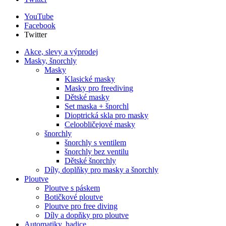
YouTube
Facebook
Twitter
Akce, slevy a výprodej
Masky, šnorchly
Masky
Klasické masky
Masky pro freediving
Dětské masky
Set maska + šnorchl
Dioptrická skla pro masky
Celoobličejové masky
šnorchly
šnorchly s ventilem
šnorchly bez ventilu
Dětské šnorchly
Díly, doplňky pro masky a šnorchly
Ploutve
Ploutve s páskem
Botičkové ploutve
Ploutve pro free diving
Díly a dopňky pro ploutve
Automatiky, hadice