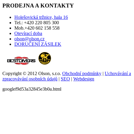
PRODEJNA A KONTAKTY
Holešovická tržnice, hala 16
Tel.: +420 220 805 300
Mob.+420 602 158 558
Otevírací doba
olson@olson.cz
DORUČENÍ ZÁSILEK
Copyright © 2012 Olson, s.r.o.
Obchodní podmínky
|
Uchovávání a
zpracovávání osobních údajů
|
SEO
|
Webdesign
googlef9d53a32845e3b0a.html