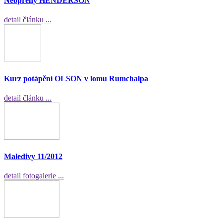
Neopreny HENDERSON
detail článku ...
Kurz potápění OLSON v lomu Rumchalpa
detail článku ...
Maledivy 11/2012
detail fotogalerie ...