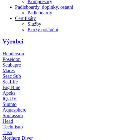
Kompresory
Padleboardy, doplńky, ostatní
Padleboardy
Certifikáty
Služby
Kurzy potápění
Výrobci
Henderson
Poseidon
Scubapro
Mares
Seac Sub
SeaLife
Big Blue
Apeks
IQ-UV
Suunto
Aquasphere
Soprassub
Head
Technisub
Tusa
Northern Diver