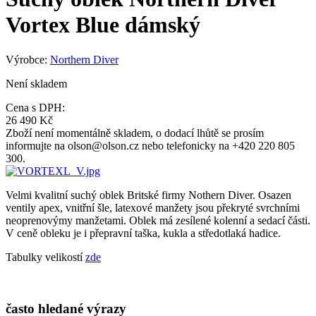
Vortex Blue dámský
Výrobce:
Northern Diver
Není skladem
Cena s DPH:
26 490 Kč
Zboží není momentálně skladem, o dodací lhůtě se prosím
informujte na olson@olson.cz nebo telefonicky na +420 220 805
300.
Velmi kvalitní suchý oblek Britské firmy Nothern Diver. Osazen
ventily apex, vnitřní šle, latexové manžety jsou překryté svrchními
neoprenovýmy manžetami. Oblek má zesílené kolenní a sedací části.
V ceně obleku je i přepravní taška, kukla a středotlaká hadice.
Tabulky velikostí
zde
často hledané výrazy