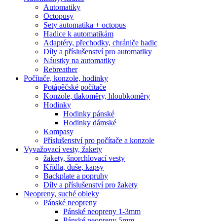
Automatiky
Octopusy
Sety automatika + octopus
Hadice k automatikám
Adaptéry, přechodky, chrániče hadic
Díly a příslušenství pro automatiky
Náustky na automatiky
Rebreather
Počítače, konzole, hodinky
Potápěčské počítače
Konzole, tlakoměry, hloubkoměry
Hodinky
Hodinky pánské
Hodinky dámské
Kompasy
Příslušenství pro počítače a konzole
Vyvažovací vesty, žakety
žakety, šnorchlovací vesty
Křídla, duše, kapsy
Backplate a popruhy
Díly a příslušenství pro žakety
Neopreny, suché obleky
Pánské neopreny
Pánské neopreny 1-3mm
Pánské neopreny 5mm