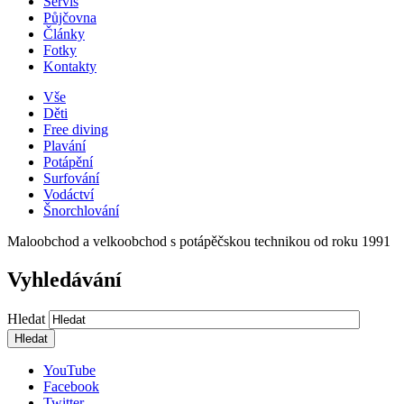
Servis
Půjčovna
Články
Fotky
Kontakty
Vše
Děti
Free diving
Plavání
Potápění
Surfování
Vodáctví
Šnorchlování
Maloobchod a velkoobchod s potápěčskou technikou od roku 1991
Vyhledávání
Hledat
YouTube
Facebook
Twitter