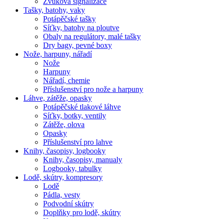
Zvuková signalizace
Tašky, batohy, vaky
Potápěčské tašky
Síťky, batohy na ploutve
Obaly na regulátory, malé tašky
Dry bagy, pevné boxy
Nože, harpuny, nářadí
Nože
Harpuny
Nářadí, chemie
Příslušenství pro nože a harpuny
Láhve, zátěže, opasky
Potápěčské tlakové láhve
Síťky, botky, ventily
Zátěže, olova
Opasky
Příslušenství pro lahve
Knihy, časopisy, logbooky
Knihy, časopisy, manualy
Logbooky, tabulky
Lodě, skútry, kompresory
Lodě
Pádla, vesty
Podvodní skútry
Doplňky pro lodě, skútry