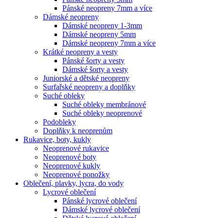
Pánské neopreny 7mm a více
Dámské neopreny
Dámské neopreny 1-3mm
Dámské neopreny 5mm
Dámské neopreny 7mm a více
Krátké neopreny a vesty
Pánské šorty a vesty
Dámské šorty a vesty
Juniorské a dětské neopreny
Surfařské neopreny a doplňky
Suché obleky
Suché obleky membránové
Suché obleky neoprenové
Podobleky
Doplňky k neoprenům
Rukavice, boty, kukly
Neoprenové rukavice
Neoprenové boty
Neoprenové kukly
Neoprenové ponožky
Oblečení, plavky, lycra, do vody
Lycrové oblečení
Pánské lycrové oblečení
Dámské lycrové oblečení