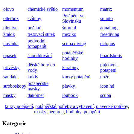
olovo
chemické světlo
momentum
matrix
Potápění ve
otterbox
svítilny
suunto
Slovinsku
ploutve
počítač
šnorchl
aqualung
žralok
testovací stitek
mexiko
freediving
podvodní
novinka
scuba diving
octopus
fotoaparát
potápěčské
opasek
šnorchlování
boardshorts
hodinky
dětské boty do
pujcovna
přívěsky
karabiny
vody
potapeni
sandále
kukly
kurzy potápění
nože
potapecske
stroboskopy
plavky
icon hd
masky
masky
tlakomer
logbook
scuba
kurzy potápění
,
potápěčské potřeby a vybavení
,
plavecké potřeby
,
masky
,
neopren
,
hodinky
,
potápění
Kategorie