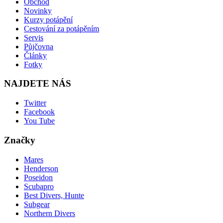
Obchod
Novinky
Kurzy potápění
Cestování za potápěním
Servis
Půjčovna
Články
Fotky
NAJDETE NÁS
Twitter
Facebook
You Tube
Značky
Mares
Henderson
Poseidon
Scubapro
Best Divers, Hunte
Subgear
Northern Divers