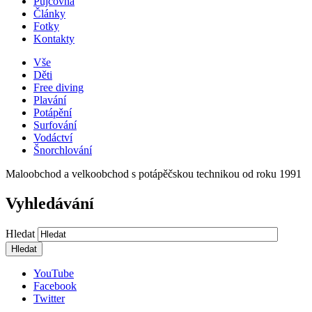
Půjčovna
Články
Fotky
Kontakty
Vše
Děti
Free diving
Plavání
Potápění
Surfování
Vodáctví
Šnorchlování
Maloobchod a velkoobchod s potápěčskou technikou od roku 1991
Vyhledávání
Hledat
YouTube
Facebook
Twitter