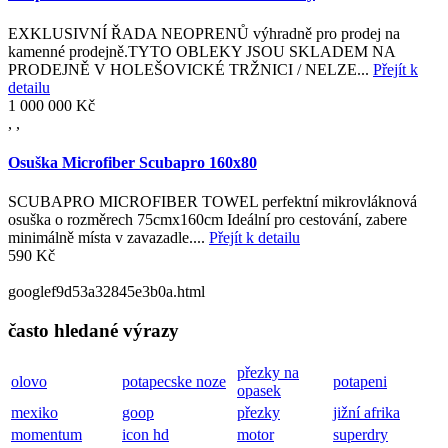
EXKLUSIVNÍ ŘADA NEOPRENŮ výhradně pro prodej na
kamenné prodejně.TYTO OBLEKY JSOU SKLADEM NA
PRODEJNĚ V HOLEŠOVICKÉ TRŽNICI / NELZE...
Přejít k
detailu
1 000 000 Kč
,
,
Osuška Microfiber Scubapro 160x80
SCUBAPRO MICROFIBER TOWEL perfektní mikrovláknová
osuška o rozměrech 75cmx160cm Ideální pro cestování, zabere
minimálně místa v zavazadle....
Přejít k detailu
590 Kč
googlef9d53a32845e3b0a.html
často hledané výrazy
přezky na
olovo
potapecske noze
potapeni
opasek
mexiko
goop
přezky
jižní afrika
momentum
icon hd
motor
superdry