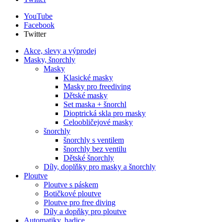
YouTube
Facebook
Twitter
Akce, slevy a výprodej
Masky, šnorchly
Masky
Klasické masky
Masky pro freediving
Dětské masky
Set maska + šnorchl
Dioptrická skla pro masky
Celoobličejové masky
šnorchly
šnorchly s ventilem
šnorchly bez ventilu
Dětské šnorchly
Díly, doplňky pro masky a šnorchly
Ploutve
Ploutve s páskem
Botičkové ploutve
Ploutve pro free diving
Díly a dopňky pro ploutve
Automatiky, hadice