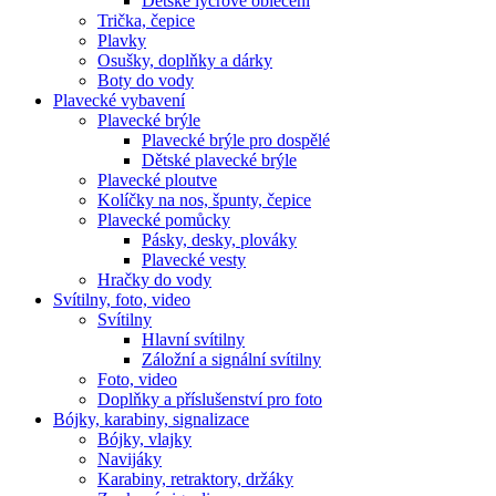
Dětské lycrové oblečení
Trička, čepice
Plavky
Osušky, doplňky a dárky
Boty do vody
Plavecké vybavení
Plavecké brýle
Plavecké brýle pro dospělé
Dětské plavecké brýle
Plavecké ploutve
Kolíčky na nos, špunty, čepice
Plavecké pomůcky
Pásky, desky, plováky
Plavecké vesty
Hračky do vody
Svítilny, foto, video
Svítilny
Hlavní svítilny
Záložní a signální svítilny
Foto, video
Doplňky a příslušenství pro foto
Bójky, karabiny, signalizace
Bójky, vlajky
Navijáky
Karabiny, retraktory, držáky