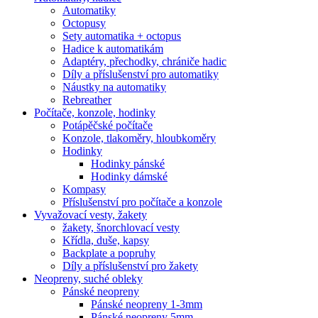
Automatiky
Octopusy
Sety automatika + octopus
Hadice k automatikám
Adaptéry, přechodky, chrániče hadic
Díly a příslušenství pro automatiky
Náustky na automatiky
Rebreather
Počítače, konzole, hodinky
Potápěčské počítače
Konzole, tlakoměry, hloubkoměry
Hodinky
Hodinky pánské
Hodinky dámské
Kompasy
Příslušenství pro počítače a konzole
Vyvažovací vesty, žakety
žakety, šnorchlovací vesty
Křídla, duše, kapsy
Backplate a popruhy
Díly a příslušenství pro žakety
Neopreny, suché obleky
Pánské neopreny
Pánské neopreny 1-3mm
Pánské neopreny 5mm