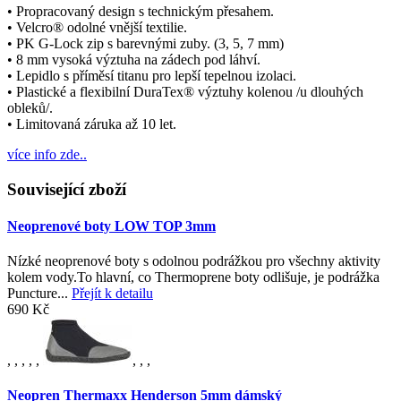
• Propracovaný design s technickým přesahem.
• Velcro® odolné vnější textilie.
• PK G-Lock zip s barevnými zuby. (3, 5, 7 mm)
• 8 mm vysoká výztuha na zádech pod láhví.
• Lepidlo s příměsí titanu pro lepší tepelnou izolaci.
• Plastické a flexibilní DuraTex® výztuhy kolenou /u dlouhých
obleků/.
• Limitovaná záruka až 10 let.
více info zde..
Související zboží
Neoprenové boty LOW TOP 3mm
Nízké neoprenové boty s odolnou podrážkou pro všechny aktivity
kolem vody.To hlavní, co Thermoprene boty odlišuje, je podrážka
Puncture...
Přejít k detailu
690 Kč
,
,
,
,
,
,
,
,
Neopren Thermaxx Henderson 5mm dámský