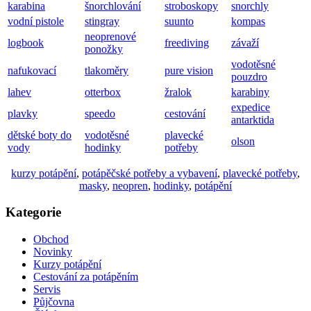
karabina
šnorchlování
stroboskopy
snorchly
vodní pistole
stingray
suunto
kompas
neoprenové
logbook
freediving
závaží
ponožky
vodotěsné
nafukovací
tlakoměry
pure vision
pouzdro
lahev
otterbox
žralok
karabiny
expedice
plavky
speedo
cestování
antarktida
dětské boty do
vodotěsné
plavecké
olson
vody
hodinky
potřeby
kurzy potápění
,
potápěčské potřeby a vybavení
,
plavecké potřeby
,
masky
,
neopren
,
hodinky
,
potápění
Kategorie
Obchod
Novinky
Kurzy potápění
Cestování za potápěním
Servis
Půjčovna