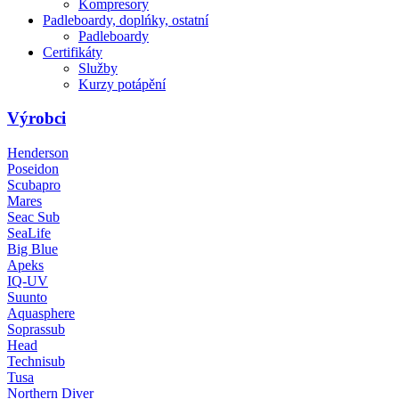
Kompresory
Padleboardy, doplńky, ostatní
Padleboardy
Certifikáty
Služby
Kurzy potápění
Výrobci
Henderson
Poseidon
Scubapro
Mares
Seac Sub
SeaLife
Big Blue
Apeks
IQ-UV
Suunto
Aquasphere
Soprassub
Head
Technisub
Tusa
Northern Diver