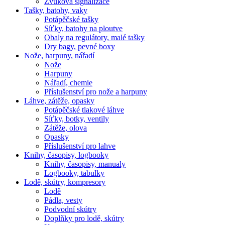
Zvuková signalizace
Tašky, batohy, vaky
Potápěčské tašky
Síťky, batohy na ploutve
Obaly na regulátory, malé tašky
Dry bagy, pevné boxy
Nože, harpuny, nářadí
Nože
Harpuny
Nářadí, chemie
Příslušenství pro nože a harpuny
Láhve, zátěže, opasky
Potápěčské tlakové láhve
Síťky, botky, ventily
Zátěže, olova
Opasky
Příslušenství pro lahve
Knihy, časopisy, logbooky
Knihy, časopisy, manualy
Logbooky, tabulky
Lodě, skútry, kompresory
Lodě
Pádla, vesty
Podvodní skútry
Doplňky pro lodě, skútry