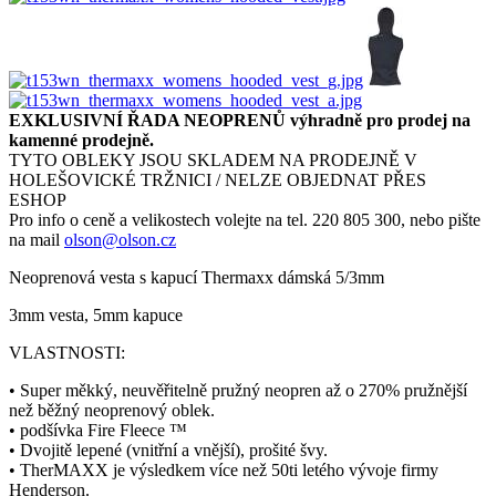
EXKLUSIVNÍ ŘADA NEOPRENŮ výhradně pro prodej na
kamenné prodejně.
TYTO OBLEKY JSOU SKLADEM NA PRODEJNĚ V
HOLEŠOVICKÉ TRŽNICI / NELZE OBJEDNAT PŘES
ESHOP
Pro info o ceně a velikostech volejte na tel. 220 805 300, nebo pište
na mail
olson@olson.cz
Neoprenová vesta s kapucí Thermaxx dámská 5/3mm
3mm vesta, 5mm kapuce
VLASTNOSTI:
• Super měkký, neuvěřitelně pružný neopren až o 270% pružnější
než běžný neoprenový oblek.
• podšívka Fire Fleece ™
• Dvojitě lepené (vnitřní a vnější), prošité švy.
• TherMAXX je výsledkem více než 50ti letého vývoje firmy
Henderson.