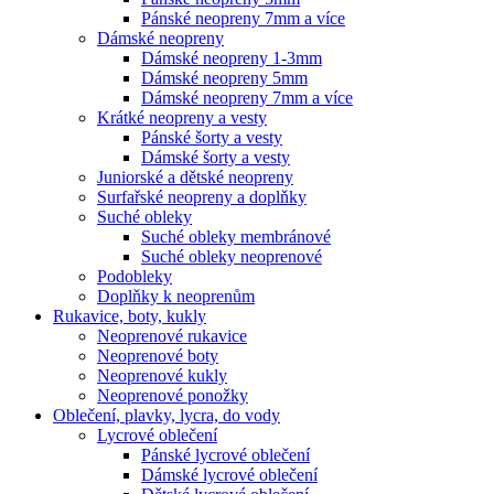
Pánské neopreny 7mm a více
Dámské neopreny
Dámské neopreny 1-3mm
Dámské neopreny 5mm
Dámské neopreny 7mm a více
Krátké neopreny a vesty
Pánské šorty a vesty
Dámské šorty a vesty
Juniorské a dětské neopreny
Surfařské neopreny a doplňky
Suché obleky
Suché obleky membránové
Suché obleky neoprenové
Podobleky
Doplňky k neoprenům
Rukavice, boty, kukly
Neoprenové rukavice
Neoprenové boty
Neoprenové kukly
Neoprenové ponožky
Oblečení, plavky, lycra, do vody
Lycrové oblečení
Pánské lycrové oblečení
Dámské lycrové oblečení