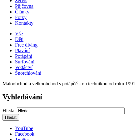
Servis
Půjčovna
Články
Fotky
Kontakty
Vše
Děti
Free diving
Plavání
Potápění
Surfování
Vodáctví
Šnorchlování
Maloobchod a velkoobchod s potápěčskou technikou od roku 1991
Vyhledávání
Hledat
YouTube
Facebook
Twitter