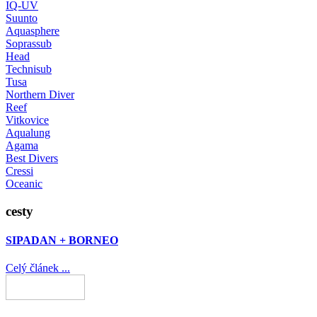
IQ-UV
Suunto
Aquasphere
Soprassub
Head
Technisub
Tusa
Northern Diver
Reef
Vitkovice
Aqualung
Agama
Best Divers
Cressi
Oceanic
cesty
SIPADAN + BORNEO
Celý článek ...