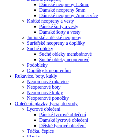
Dámské neopreny 1-3mm
Dámské neopreny 5mm
Dámské neopreny 7mm a více
Krátké neopreny a vesty
Pánské šorty a vesty
Dámské šorty a vesty
Juniorské a dětské neopreny
Surfařské neopreny a doplňky
Suché obleky
Suché obleky membránové
Suché obleky neoprenové
Podobleky
Doplňky k neoprenům
Rukavice, boty, kukly
Neoprenové rukavice
Neoprenové boty
Neoprenové kukly
Neoprenové ponožky
Oblečení, plavky, lycra, do vody
Lycrové oblečení
Pánské lycrové oblečení
Dámské lycrové oblečení
Dětské lycrové oblečení
Trička, čepice
Plavky