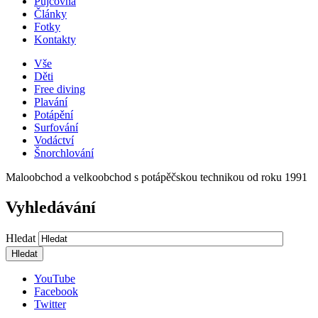
Půjčovna
Články
Fotky
Kontakty
Vše
Děti
Free diving
Plavání
Potápění
Surfování
Vodáctví
Šnorchlování
Maloobchod a velkoobchod s potápěčskou technikou od roku 1991
Vyhledávání
Hledat
YouTube
Facebook
Twitter