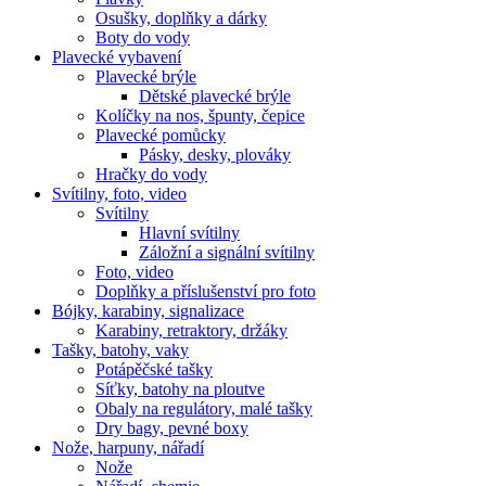
Osušky, doplňky a dárky
Boty do vody
Plavecké vybavení
Plavecké brýle
Dětské plavecké brýle
Kolíčky na nos, špunty, čepice
Plavecké pomůcky
Pásky, desky, plováky
Hračky do vody
Svítilny, foto, video
Svítilny
Hlavní svítilny
Záložní a signální svítilny
Foto, video
Doplňky a příslušenství pro foto
Bójky, karabiny, signalizace
Karabiny, retraktory, držáky
Tašky, batohy, vaky
Potápěčské tašky
Síťky, batohy na ploutve
Obaly na regulátory, malé tašky
Dry bagy, pevné boxy
Nože, harpuny, nářadí
Nože