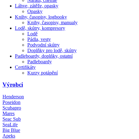
Nářadí, chemie
Láhve, zátěže, opasky
Opasky
Knihy, časopisy, logbooky
Knihy, časopisy, manualy
Lodě, skútry, kompresory
Lodě
Pádla, vesty
Podvodní skútry
Doplňky pro lodě, skútry
Padleboardy, doplńky, ostatní
Padleboardy
Certifikáty
Kurzy potápění
Výrobci
Henderson
Poseidon
Scubapro
Mares
Seac Sub
SeaLife
Big Blue
Apeks