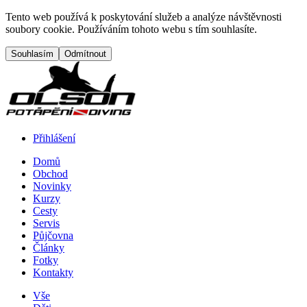
Přejít na hlavní obsah
Tento web používá k poskytování služeb a analýze návštěvnosti
soubory cookie. Používáním tohoto webu s tím souhlasíte.
Přihlášení
Domů
Obchod
Menu button
Frontend navigation
Novinky
Kurzy
Cesty
Servis
Půjčovna
Články
Fotky
Kontakty
Vše