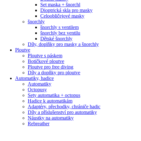
Set maska + šnorchl
Dioptrická skla pro masky
Celoobličejové masky
šnorchly
šnorchly s ventilem
šnorchly bez ventilu
Dětské šnorchly
Díly, doplňky pro masky a šnorchly
Ploutve
Ploutve s páskem
Botičkové ploutve
Ploutve pro free diving
Díly a dopňky pro ploutve
Automatiky, hadice
Automatiky
Octopusy
Sety automatika + octopus
Hadice k automatikám
Adaptéry, přechodky, chrániče hadic
Díly a příslušenství pro automatiky
Náustky na automatiky
Rebreather
Počítače, konzole, hodinky
Potápěčské počítače
Konzole, tlakoměry, hloubkoměry