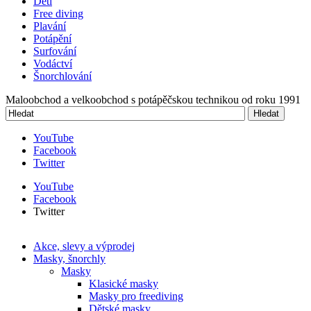
Děti
Free diving
Plavání
Potápění
Surfování
Vodáctví
Šnorchlování
Maloobchod a velkoobchod s potápěčskou technikou od roku 1991
Hledat
Vyhledávání
YouTube
Facebook
Twitter
YouTube
Facebook
Twitter
Akce, slevy a výprodej
Masky, šnorchly
Masky
Klasické masky
Masky pro freediving
Dětské masky