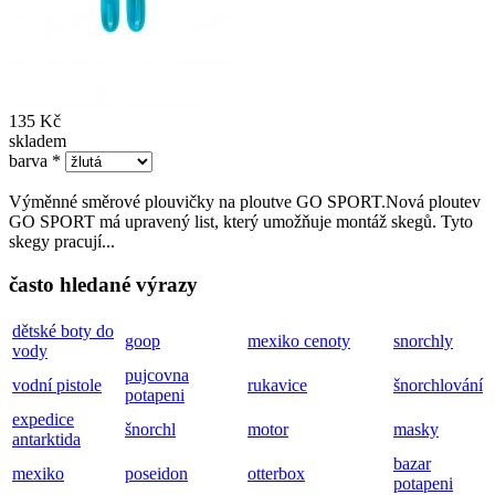
135 Kč
skladem
barva
*
Výměnné směrové plouvičky na ploutve GO SPORT.Nová ploutev
GO SPORT má upravený list, který umožňuje montáž skegů. Tyto
skegy pracují...
často hledané výrazy
dětské boty do
goop
mexiko cenoty
snorchly
vody
pujcovna
vodní pistole
rukavice
šnorchlování
potapeni
expedice
šnorchl
motor
masky
antarktida
bazar
mexiko
poseidon
otterbox
potapeni