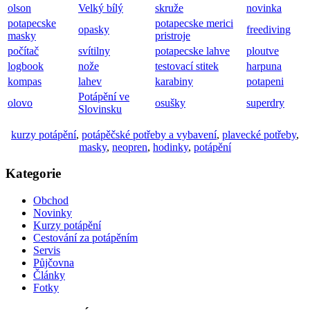
olson
Velký bílý
skruže
novinka
potapecske
potapecske merici
opasky
freediving
masky
pristroje
počítač
svítilny
potapecske lahve
ploutve
logbook
nože
testovací stitek
harpuna
kompas
lahev
karabiny
potapeni
Potápění ve
olovo
osušky
superdry
Slovinsku
kurzy potápění
,
potápěčské potřeby a vybavení
,
plavecké potřeby
,
masky
,
neopren
,
hodinky
,
potápění
Kategorie
Obchod
Novinky
Kurzy potápění
Cestování za potápěním
Servis
Půjčovna
Články
Fotky