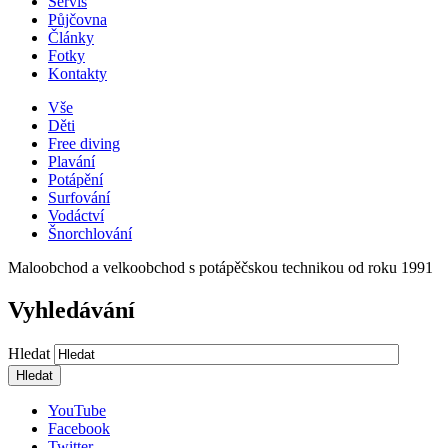
Servis
Půjčovna
Články
Fotky
Kontakty
Vše
Děti
Free diving
Plavání
Potápění
Surfování
Vodáctví
Šnorchlování
Maloobchod a velkoobchod s potápěčskou technikou od roku 1991
Vyhledávání
Hledat
YouTube
Facebook
Twitter