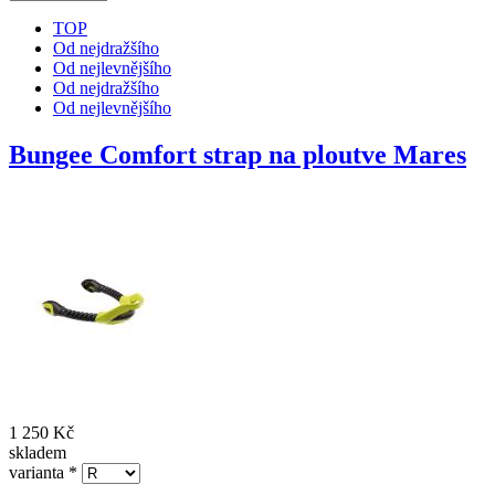
TOP
Od nejdražšího
Od nejlevnějšího
Od nejdražšího
Od nejlevnějšího
Bungee Comfort strap na ploutve Mares
1 250 Kč
skladem
varianta
*