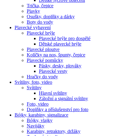
Dětské lycrové oblečení
Trička, čepice
Plavky
Osušky, doplňky a dárky
Boty do vody
Plavecké vybavení
Plavecké brýle
Plavecké brýle pro dospělé
Dětské plavecké brýle
Plavecké ploutve
Kolíčky na nos, špunty, čepice
Plavecké pomůcky
Pásky, desky, plováky
Plavecké vesty
Hračky do vody
Svítilny, foto, video
Svítilny
Hlavní svítilny
Záložní a signální svítilny
Foto, video
Doplňky a příslušenství pro foto
Bójky, karabiny, signalizace
Bójky, vlajky
Navijáky
Karabiny, retraktory, držáky