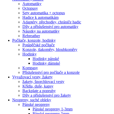
Automatiky
Octopusy
Sety automatika + octopus
Hadice k automatikám
Adaptéry, přechodky, chrániče hadic
Díly a příslušenství pro automatiky
Náustky na automatiky
Rebreather
Počítače, konzole, hodinky
Potápěčské počítače
Konzole, tlakoměry, hloubkoměry
Hodinky
Hodinky pánské
Hodinky dámské
Kompasy
Příslušenství pro počítače a konzole
Vyvažovací vesty, žakety
žakety, šnorchlovací vesty
Křídla, duše, kapsy
Backplate a popruhy
Díly a příslušenství pro žakety
Neopreny, suché obleky
Pánské neopreny
Pánské neopreny 1-3mm
Pánské neopreny 5mm