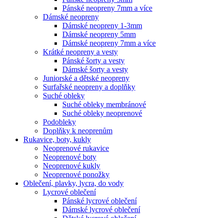
Pánské neopreny 7mm a více
Dámské neopreny
Dámské neopreny 1-3mm
Dámské neopreny 5mm
Dámské neopreny 7mm a více
Krátké neopreny a vesty
Pánské šorty a vesty
Dámské šorty a vesty
Juniorské a dětské neopreny
Surfařské neopreny a doplňky
Suché obleky
Suché obleky membránové
Suché obleky neoprenové
Podobleky
Doplňky k neoprenům
Rukavice, boty, kukly
Neoprenové rukavice
Neoprenové boty
Neoprenové kukly
Neoprenové ponožky
Oblečení, plavky, lycra, do vody
Lycrové oblečení
Pánské lycrové oblečení
Dámské lycrové oblečení