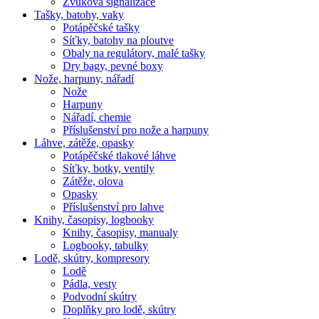
Zvuková signalizace
Tašky, batohy, vaky
Potápěčské tašky
Síťky, batohy na ploutve
Obaly na regulátory, malé tašky
Dry bagy, pevné boxy
Nože, harpuny, nářadí
Nože
Harpuny
Nářadí, chemie
Příslušenství pro nože a harpuny
Láhve, zátěže, opasky
Potápěčské tlakové láhve
Síťky, botky, ventily
Zátěže, olova
Opasky
Příslušenství pro lahve
Knihy, časopisy, logbooky
Knihy, časopisy, manualy
Logbooky, tabulky
Lodě, skútry, kompresory
Lodě
Pádla, vesty
Podvodní skútry
Doplňky pro lodě, skútry