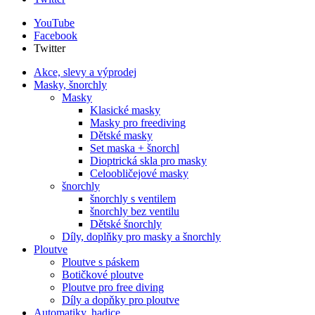
YouTube
Facebook
Twitter
Akce, slevy a výprodej
Masky, šnorchly
Masky
Klasické masky
Masky pro freediving
Dětské masky
Set maska + šnorchl
Dioptrická skla pro masky
Celoobličejové masky
šnorchly
šnorchly s ventilem
šnorchly bez ventilu
Dětské šnorchly
Díly, doplňky pro masky a šnorchly
Ploutve
Ploutve s páskem
Botičkové ploutve
Ploutve pro free diving
Díly a dopňky pro ploutve
Automatiky, hadice