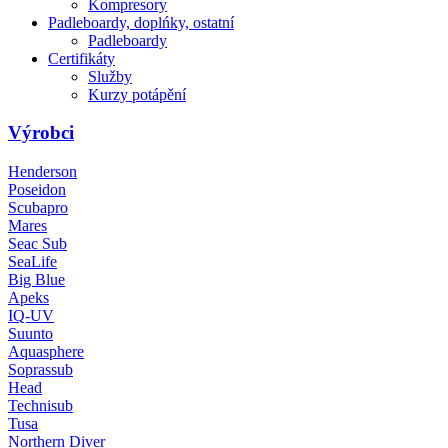
Kompresory
Padleboardy, doplńky, ostatní
Padleboardy
Certifikáty
Služby
Kurzy potápění
Výrobci
Henderson
Poseidon
Scubapro
Mares
Seac Sub
SeaLife
Big Blue
Apeks
IQ-UV
Suunto
Aquasphere
Soprassub
Head
Technisub
Tusa
Northern Diver