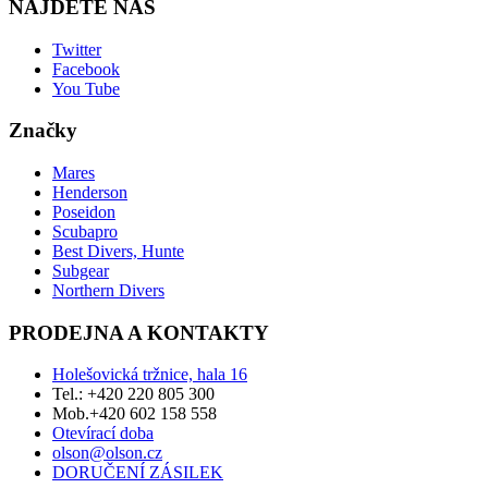
NAJDETE NÁS
Twitter
Facebook
You Tube
Značky
Mares
Henderson
Poseidon
Scubapro
Best Divers, Hunte
Subgear
Northern Divers
PRODEJNA A KONTAKTY
Holešovická tržnice, hala 16
Tel.: +420 220 805 300
Mob.+420 602 158 558
Otevírací doba
olson@olson.cz
DORUČENÍ ZÁSILEK