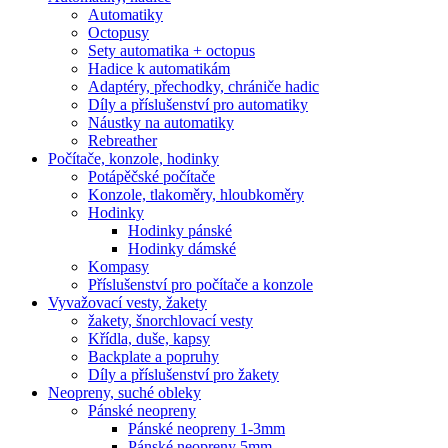
Automatiky
Octopusy
Sety automatika + octopus
Hadice k automatikám
Adaptéry, přechodky, chrániče hadic
Díly a příslušenství pro automatiky
Náustky na automatiky
Rebreather
Počítače, konzole, hodinky
Potápěčské počítače
Konzole, tlakoměry, hloubkoměry
Hodinky
Hodinky pánské
Hodinky dámské
Kompasy
Příslušenství pro počítače a konzole
Vyvažovací vesty, žakety
žakety, šnorchlovací vesty
Křídla, duše, kapsy
Backplate a popruhy
Díly a příslušenství pro žakety
Neopreny, suché obleky
Pánské neopreny
Pánské neopreny 1-3mm
Pánské neopreny 5mm