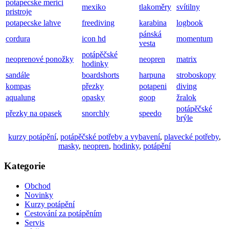
potapecske merici
mexiko
tlakoměry
svítilny
pristroje
potapecske lahve
freediving
karabina
logbook
pánská
cordura
icon hd
momentum
vesta
potápěčské
neoprenové ponožky
neopren
matrix
hodinky
sandále
boardshorts
harpuna
stroboskopy
kompas
přezky
potapeni
diving
aqualung
opasky
goop
žralok
potápěčské
přezky na opasek
snorchly
speedo
brýle
kurzy potápění
,
potápěčské potřeby a vybavení
,
plavecké potřeby
,
masky
,
neopren
,
hodinky
,
potápění
Kategorie
Obchod
Novinky
Kurzy potápění
Cestování za potápěním
Servis