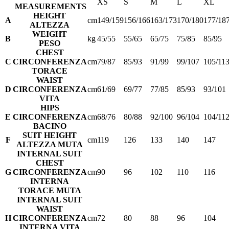
XS
S
M
L
XL
MEASUREMENTS
HEIGHT
A
cm
149/159
156/166
163/173
170/180
177/18
ALTEZZA
WEIGHT
B
kg
45/55
55/65
65/75
75/85
85/95
PESO
CHEST
C
CIRCONFERENZA
cm
79/87
85/93
91/99
99/107
105/11
TORACE
WAIST
D
CIRCONFERENZA
cm
61/69
69/77
77/85
85/93
93/101
VITA
HIPS
E
CIRCONFERENZA
cm
68/76
80/88
92/100
96/104
104/11
BACINO
SUIT HEIGHT
F
cm
119
126
133
140
147
ALTEZZA MUTA
INTERNAL SUIT
CHEST
G
CIRCONFERENZA
cm
90
96
102
110
116
INTERNA
TORACE MUTA
INTERNAL SUIT
WAIST
H
CIRCONFERENZA
cm
72
80
88
96
104
INTERNA VITA