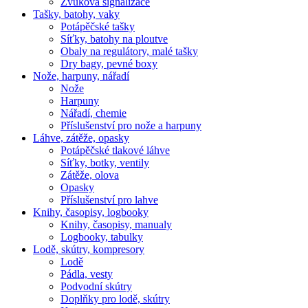
Zvuková signalizace
Tašky, batohy, vaky
Potápěčské tašky
Síťky, batohy na ploutve
Obaly na regulátory, malé tašky
Dry bagy, pevné boxy
Nože, harpuny, nářadí
Nože
Harpuny
Nářadí, chemie
Příslušenství pro nože a harpuny
Láhve, zátěže, opasky
Potápěčské tlakové láhve
Síťky, botky, ventily
Zátěže, olova
Opasky
Příslušenství pro lahve
Knihy, časopisy, logbooky
Knihy, časopisy, manualy
Logbooky, tabulky
Lodě, skútry, kompresory
Lodě
Pádla, vesty
Podvodní skútry
Doplňky pro lodě, skútry