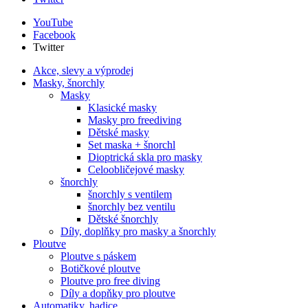
YouTube
Facebook
Twitter
Akce, slevy a výprodej
Masky, šnorchly
Masky
Klasické masky
Masky pro freediving
Dětské masky
Set maska + šnorchl
Dioptrická skla pro masky
Celoobličejové masky
šnorchly
šnorchly s ventilem
šnorchly bez ventilu
Dětské šnorchly
Díly, doplňky pro masky a šnorchly
Ploutve
Ploutve s páskem
Botičkové ploutve
Ploutve pro free diving
Díly a dopňky pro ploutve
Automatiky, hadice