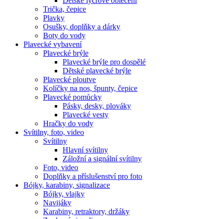
Dětské lycrové oblečení
Trička, čepice
Plavky
Osušky, doplňky a dárky
Boty do vody
Plavecké vybavení
Plavecké brýle
Plavecké brýle pro dospělé
Dětské plavecké brýle
Plavecké ploutve
Kolíčky na nos, špunty, čepice
Plavecké pomůcky
Pásky, desky, plováky
Plavecké vesty
Hračky do vody
Svítilny, foto, video
Svítilny
Hlavní svítilny
Záložní a signální svítilny
Foto, video
Doplňky a příslušenství pro foto
Bójky, karabiny, signalizace
Bójky, vlajky
Navijáky
Karabiny, retraktory, držáky