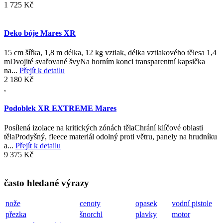
1 725 Kč
Deko bóje Mares XR
15 cm šířka, 1,8 m délka, 12 kg vztlak, délka vztlakového tělesa 1,4
mDvojité svařované švyNa horním konci transparentní kapsička
na...
Přejít k detailu
2 180 Kč
,
Podoblek XR EXTREME Mares
Posílená izolace na kritických zónách tělaChrání klíčové oblasti
tělaProdyšný, fleece materiál odolný proti větru, panely na hrudníku
a...
Přejít k detailu
9 375 Kč
často hledané výrazy
nože
cenoty
opasek
vodní pistole
přezka
šnorchl
plavky
motor