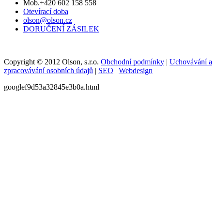
Mob.+420 602 158 558
Otevírací doba
olson@olson.cz
DORUČENÍ ZÁSILEK
Copyright © 2012 Olson, s.r.o.
Obchodní podmínky
|
Uchovávání a
zpracovávání osobních údajů
|
SEO
|
Webdesign
googlef9d53a32845e3b0a.html