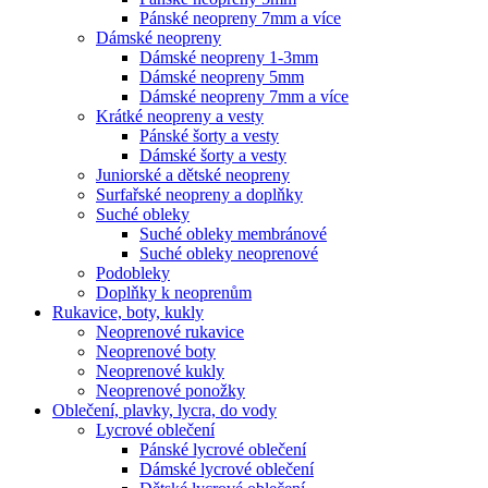
Pánské neopreny 7mm a více
Dámské neopreny
Dámské neopreny 1-3mm
Dámské neopreny 5mm
Dámské neopreny 7mm a více
Krátké neopreny a vesty
Pánské šorty a vesty
Dámské šorty a vesty
Juniorské a dětské neopreny
Surfařské neopreny a doplňky
Suché obleky
Suché obleky membránové
Suché obleky neoprenové
Podobleky
Doplňky k neoprenům
Rukavice, boty, kukly
Neoprenové rukavice
Neoprenové boty
Neoprenové kukly
Neoprenové ponožky
Oblečení, plavky, lycra, do vody
Lycrové oblečení
Pánské lycrové oblečení
Dámské lycrové oblečení