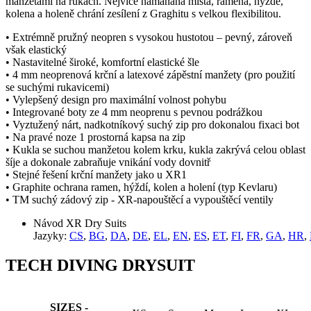
manžetami na rukách. Nejvíce namáhaná místa, ramena, hýždě,
kolena a holeně chrání zesílení z Graghitu s velkou flexibilitou.
• Extrémně pružný neopren s vysokou hustotou – pevný, zároveň
však elastický
• Nastavitelné široké, komfortní elastické šle
• 4 mm neoprenová krční a latexové zápěstní manžety (pro použití
se suchými rukavicemi)
• Vylepšený design pro maximální volnost pohybu
• Integrované boty ze 4 mm neoprenu s pevnou podrážkou
• Vyztužený nárt, nadkotníkový suchý zip pro dokonalou fixaci bot
• Na pravé noze 1 prostorná kapsa na zip
• Kukla se suchou manžetou kolem krku, kukla zakrývá celou oblast
šíje a dokonale zabraňuje vnikání vody dovnitř
• Stejné řešení krční manžety jako u XR1
• Graphite ochrana ramen, hýždí, kolen a holení (typ Kevlaru)
• TM suchý zádový zip - XR-napouštěcí a vypouštěcí ventily
Návod XR Dry Suits
Jazyky:
CS
,
BG
,
DA
,
DE
,
EL
,
EN
,
ES
,
ET
,
FI
,
FR
,
GA
,
HR
,
TECH DIVING DRYSUIT
SIZES -