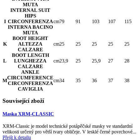
MUTA
INTERNAL SUIT
HIPS
I
CIRCONFERENZA
cm
79
91
103
107
115
INTERNA BACINO
MUTA
BOOT HEIGHT
K
ALTEZZA
cm
25
25
25
25
25
CALZARE
BOOT LENGTH
L
LUNGHEZZA
cm
23,9
25
25,9
27
28
CALZARE
ANKLE
CIRCUMFERENCE
M
cm
34
35
36
37
38
CIRCONFERENZA
CAVIGLIA
Související zboží
Maska XRM-CLASSIC
XRM-Classic je model technické potápěčské masky ve standardní
velikosti určený pro větší tvary obličeje. V lesklé černé povrchové...
Přejít k detailu