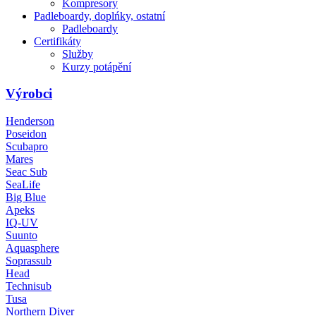
Kompresory
Padleboardy, doplńky, ostatní
Padleboardy
Certifikáty
Služby
Kurzy potápění
Výrobci
Henderson
Poseidon
Scubapro
Mares
Seac Sub
SeaLife
Big Blue
Apeks
IQ-UV
Suunto
Aquasphere
Soprassub
Head
Technisub
Tusa
Northern Diver