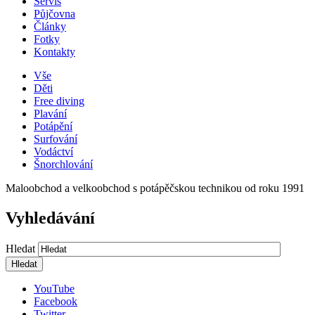
Servis
Půjčovna
Články
Fotky
Kontakty
Vše
Děti
Free diving
Plavání
Potápění
Surfování
Vodáctví
Šnorchlování
Maloobchod a velkoobchod s potápěčskou technikou od roku 1991
Vyhledávání
Hledat
YouTube
Facebook
Twitter