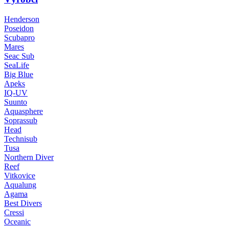
Henderson
Poseidon
Scubapro
Mares
Seac Sub
SeaLife
Big Blue
Apeks
IQ-UV
Suunto
Aquasphere
Soprassub
Head
Technisub
Tusa
Northern Diver
Reef
Vitkovice
Aqualung
Agama
Best Divers
Cressi
Oceanic