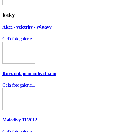
fotky
Akce - veletrhy - výstavy
Celá fotogalerie...
Kurz potápění individuální
Celá fotogalerie...
Maledivy 11/2012
Celá fotogalerie...