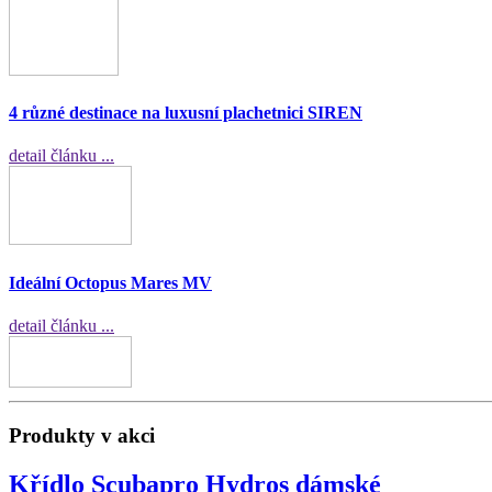
4 různé destinace na luxusní plachetnici SIREN
detail článku ...
Ideální Octopus Mares MV
detail článku ...
Produkty v akci
Křídlo Scubapro Hydros dámské