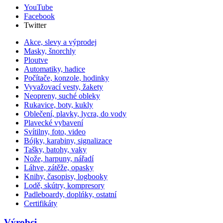
YouTube
Facebook
Twitter
Akce, slevy a výprodej
Masky, šnorchly
Ploutve
Automatiky, hadice
Počítače, konzole, hodinky
Vyvažovací vesty, žakety
Neopreny, suché obleky
Rukavice, boty, kukly
Oblečení, plavky, lycra, do vody
Plavecké vybavení
Svítilny, foto, video
Bójky, karabiny, signalizace
Tašky, batohy, vaky
Nože, harpuny, nářadí
Láhve, zátěže, opasky
Knihy, časopisy, logbooky
Lodě, skútry, kompresory
Padleboardy, doplńky, ostatní
Certifikáty
Výrobci