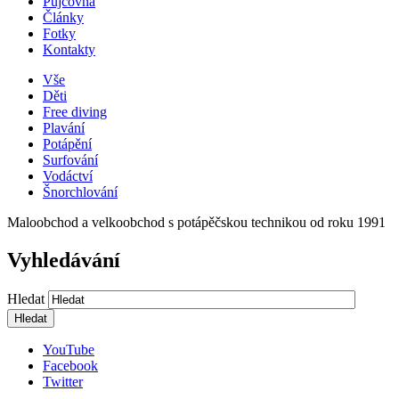
Půjčovna
Články
Fotky
Kontakty
Vše
Děti
Free diving
Plavání
Potápění
Surfování
Vodáctví
Šnorchlování
Maloobchod a velkoobchod s potápěčskou technikou od roku 1991
Vyhledávání
Hledat
YouTube
Facebook
Twitter