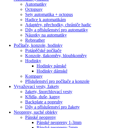
Automatiky
Octopusy
Sety automatika + octopus
Hadice k automatikám
Adaptéry, přechodky, chrániče hadic
Díly a příslušenství pro automatiky
Náustky na automatiky
Rebreather
Počítače, konzole, hodinky
Potápěčské počítače
Konzole, tlakoměry, hloubkoměry
Hodinky
Hodinky pánské
Hodinky dámské
Kompasy
Příslušenství pro počítače a konzole
Vyvažovací vesty, žakety
žakety, šnorchlovací vesty
Křídla, duše, kapsy
Backplate a popruhy
Díly a příslušenství pro žakety
Neopreny, suché obleky
Pánské neopreny
Pánské neopreny 1-3mm
Pánské neopreny 5mm