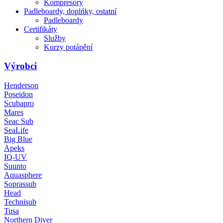
Kompresory
Padleboardy, doplńky, ostatní
Padleboardy
Certifikáty
Služby
Kurzy potápění
Výrobci
Henderson
Poseidon
Scubapro
Mares
Seac Sub
SeaLife
Big Blue
Apeks
IQ-UV
Suunto
Aquasphere
Soprassub
Head
Technisub
Tusa
Northern Diver