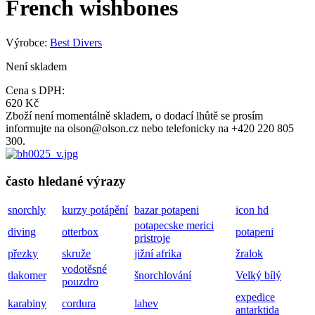
French wishbones
Výrobce:
Best Divers
Není skladem
Cena s DPH:
620 Kč
Zboží není momentálně skladem, o dodací lhůtě se prosím
informujte na olson@olson.cz nebo telefonicky na +420 220 805
300.
často hledané výrazy
snorchly
kurzy potápění
bazar potapeni
icon hd
potapecske merici
diving
otterbox
potapeni
pristroje
přezky
skruže
jižní afrika
žralok
vodotěsné
tlakomer
šnorchlování
Velký bílý
pouzdro
expedice
karabiny
cordura
lahev
antarktida