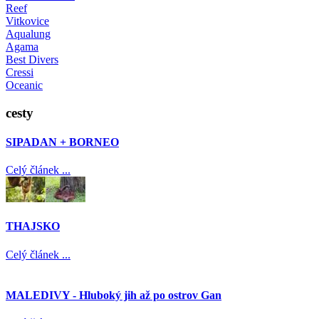
Reef
Vitkovice
Aqualung
Agama
Best Divers
Cressi
Oceanic
cesty
SIPADAN + BORNEO
Celý článek ...
THAJSKO
Celý článek ...
MALEDIVY - Hluboký jih až po ostrov Gan