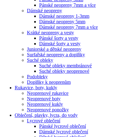
Pánské neopreny 7mm a více
Dámské neopreny
Dámské neopreny 1-3mm
Dámské neopreny 5mm
Dámské neopreny 7mm a více
Krátké neopreny a vesty
Pánské šorty a vesty
Dámské šorty a vesty
Juniorské a dětské neopreny
Surfařské neopreny a doplňky
Suché obleky
Suché obleky membránové
Suché obleky neoprenové
Podobleky
Doplňky k neoprenům
Rukavice, boty, kukly
Neoprenové rukavice
Neoprenové boty
Neoprenové kukly
Neoprenové ponožky
Oblečení, plavky, lycra, do vody
Lycrové oblečení
Pánské lycrové oblečení
Dámské lycrové oblečení