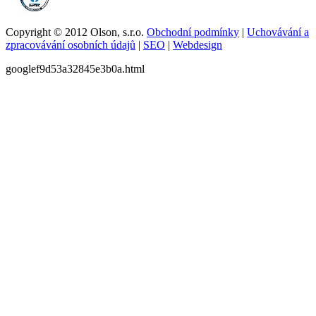
Copyright © 2012 Olson, s.r.o.
Obchodní podmínky
|
Uchovávání a
zpracovávání osobních údajů
|
SEO
|
Webdesign
googlef9d53a32845e3b0a.html