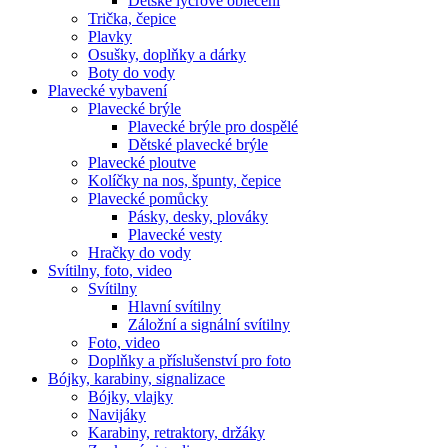
Dětské lycrové oblečení
Trička, čepice
Plavky
Osušky, doplňky a dárky
Boty do vody
Plavecké vybavení
Plavecké brýle
Plavecké brýle pro dospělé
Dětské plavecké brýle
Plavecké ploutve
Kolíčky na nos, špunty, čepice
Plavecké pomůcky
Pásky, desky, plováky
Plavecké vesty
Hračky do vody
Svítilny, foto, video
Svítilny
Hlavní svítilny
Záložní a signální svítilny
Foto, video
Doplňky a příslušenství pro foto
Bójky, karabiny, signalizace
Bójky, vlajky
Navijáky
Karabiny, retraktory, držáky