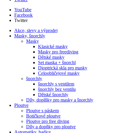
YouTube
Facebook
Twitter
Akce, slevy a výprodej
Masky, šnorchly
Masky
Klasické masky
Masky pro freediving
Dětské masky
Set maska + šnorchl
Dioptrická skla pro masky
Celoobličejové masky
šnorchly
šnorchly s ventilem
šnorchly bez ventilu
Dětské šnorchly
Díly, doplňky pro masky a šnorchly
Ploutve
Ploutve s páskem
Botičkové ploutve
Ploutve pro free diving
Díly a dopňky pro ploutve
Automatiky, hadice