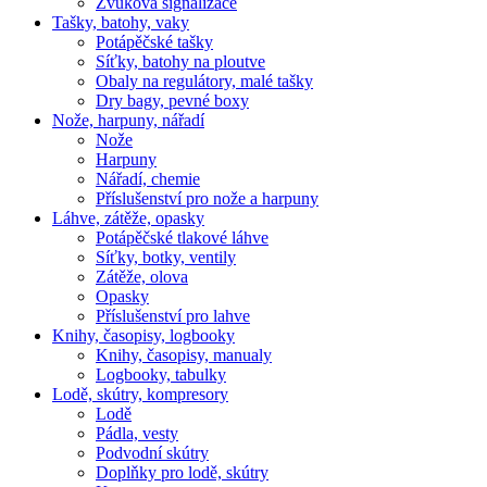
Zvuková signalizace
Tašky, batohy, vaky
Potápěčské tašky
Síťky, batohy na ploutve
Obaly na regulátory, malé tašky
Dry bagy, pevné boxy
Nože, harpuny, nářadí
Nože
Harpuny
Nářadí, chemie
Příslušenství pro nože a harpuny
Láhve, zátěže, opasky
Potápěčské tlakové láhve
Síťky, botky, ventily
Zátěže, olova
Opasky
Příslušenství pro lahve
Knihy, časopisy, logbooky
Knihy, časopisy, manualy
Logbooky, tabulky
Lodě, skútry, kompresory
Lodě
Pádla, vesty
Podvodní skútry
Doplňky pro lodě, skútry