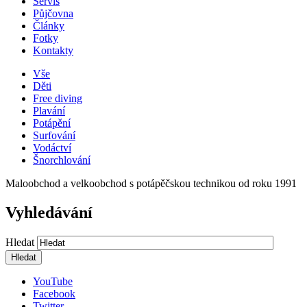
Servis
Půjčovna
Články
Fotky
Kontakty
Vše
Děti
Free diving
Plavání
Potápění
Surfování
Vodáctví
Šnorchlování
Maloobchod a velkoobchod s potápěčskou technikou od roku 1991
Vyhledávání
Hledat
YouTube
Facebook
Twitter