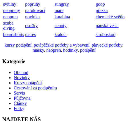
svítilny
popruhy
stingray
goop
neopreny
nafukovací
mare
přezka
neopren
novinka
karabina
chemické světlo
scuba
osušky
cenoty
pánská vesta
diving
boardshorts
mares
žraloci
stroboskop
kurzy potápění
,
potápěčské potřeby a vybavení
,
plavecké potřeby
,
masky
,
neopren
,
hodinky
,
potápění
Kategorie
Obchod
Novinky
Kurzy potápění
Cestování za potápěním
Servis
Půjčovna
Články
Fotky
NAJDETE NÁS