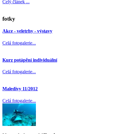
Celý článek ...
fotky
Akce - veletrhy - výstavy
Celá fotogalerie...
Kurz potápění individuální
Celá fotogalerie...
Maledivy 11/2012
Celá fotogalerie...