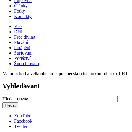
Půjčovna
Články
Fotky
Kontakty
Vše
Děti
Free diving
Plavání
Potápění
Surfování
Vodáctví
Šnorchlování
Maloobchod a velkoobchod s potápěčskou technikou od roku 1991
Vyhledávání
Hledat
YouTube
Facebook
Twitter