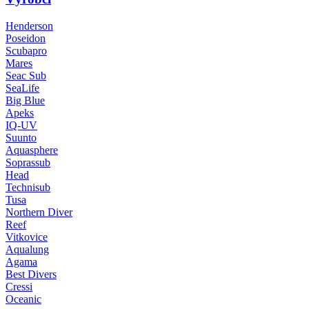
Henderson
Poseidon
Scubapro
Mares
Seac Sub
SeaLife
Big Blue
Apeks
IQ-UV
Suunto
Aquasphere
Soprassub
Head
Technisub
Tusa
Northern Diver
Reef
Vitkovice
Aqualung
Agama
Best Divers
Cressi
Oceanic