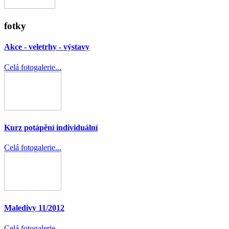
fotky
Akce - veletrhy - výstavy
Celá fotogalerie...
Kurz potápění individuální
Celá fotogalerie...
Maledivy 11/2012
Celá fotogalerie...