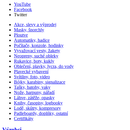
YouTube
Facebook
Twitter
Akce, slevy a výprodej
Masky, šnorchly
Ploutve
Automatiky, hadice
Počítače, konzole, hodinky
Vyvažovací vesty, žakety
Neopreny, suché obleky
Rukavice, boty, kukly
Oblečení, plavky, lycra, do vody
Plavecké vybavení
Svítilny, foto, video
Bójky, karabiny, signalizace
Tašky, batohy, vaky
Nože, harpuny, nářadí
Láhve, zátěže, opasky
Knihy, časopisy, logbooky
Lodě, skútry, kompresory
Padleboardy, doplńky, ostatní
Certifikáty
Výrobci