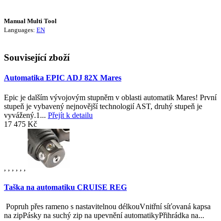
Manual Multi Tool
Languages:
EN
Související zboží
Automatika EPIC ADJ 82X Mares
Epic je dalším vývojovým stupněm v oblasti automatik Mares! První
stupeň je vybavený nejnovější technologií AST, druhý stupeň je
vyvážený.1...
Přejít k detailu
17 475 Kč
,
,
,
,
,
,
Taška na automatiku CRUISE REG
Popruh přes rameno s nastavitelnou délkouVnitřní síťovaná kapsa
na zipPásky na suchý zip na upevnění automatikyPřihrádka na...