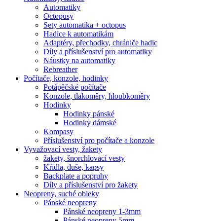
Automatiky
Octopusy
Sety automatika + octopus
Hadice k automatikám
Adaptéry, přechodky, chrániče hadic
Díly a příslušenství pro automatiky
Náustky na automatiky
Rebreather
Počítače, konzole, hodinky
Potápěčské počítače
Konzole, tlakoměry, hloubkoměry
Hodinky
Hodinky pánské
Hodinky dámské
Kompasy
Příslušenství pro počítače a konzole
Vyvažovací vesty, žakety
žakety, šnorchlovací vesty
Křídla, duše, kapsy
Backplate a popruhy
Díly a příslušenství pro žakety
Neopreny, suché obleky
Pánské neopreny
Pánské neopreny 1-3mm
Pánské neopreny 5mm