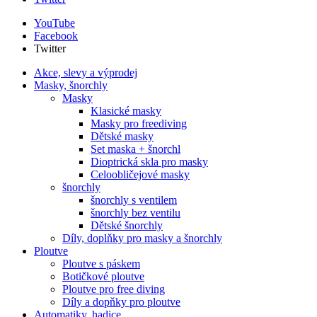
YouTube
Facebook
Twitter
Akce, slevy a výprodej
Masky, šnorchly
Masky
Klasické masky
Masky pro freediving
Dětské masky
Set maska + šnorchl
Dioptrická skla pro masky
Celoobličejové masky
šnorchly
šnorchly s ventilem
šnorchly bez ventilu
Dětské šnorchly
Díly, doplňky pro masky a šnorchly
Ploutve
Ploutve s páskem
Botičkové ploutve
Ploutve pro free diving
Díly a dopňky pro ploutve
Automatiky, hadice