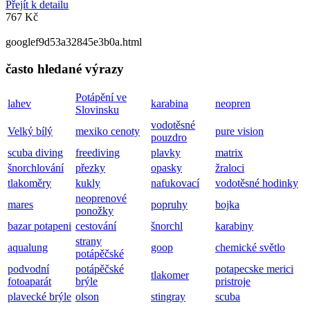
Přejít k detailu
767 Kč
googlef9d53a32845e3b0a.html
často hledané výrazy
Potápění ve
lahev
karabina
neopren
Slovinsku
vodotěsné
Velký bílý
mexiko cenoty
pure vision
pouzdro
scuba diving
freediving
plavky
matrix
šnorchlování
přezky
opasky
žraloci
tlakoměry
kukly
nafukovací
vodotěsné hodinky
neoprenové
mares
popruhy
bojka
ponožky
bazar potapeni
cestování
šnorchl
karabiny
strany
aqualung
goop
chemické světlo
potápěčské
podvodní
potápěčské
potapecske merici
tlakomer
fotoaparát
brýle
pristroje
plavecké brýle
olson
stingray
scuba