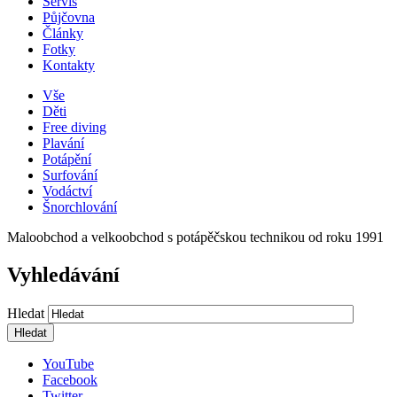
Servis
Půjčovna
Články
Fotky
Kontakty
Vše
Děti
Free diving
Plavání
Potápění
Surfování
Vodáctví
Šnorchlování
Maloobchod a velkoobchod s potápěčskou technikou od roku 1991
Vyhledávání
Hledat
YouTube
Facebook
Twitter