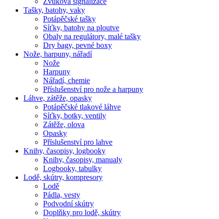
Zvuková signalizace
Tašky, batohy, vaky
Potápěčské tašky
Síťky, batohy na ploutve
Obaly na regulátory, malé tašky
Dry bagy, pevné boxy
Nože, harpuny, nářadí
Nože
Harpuny
Nářadí, chemie
Příslušenství pro nože a harpuny
Láhve, zátěže, opasky
Potápěčské tlakové láhve
Síťky, botky, ventily
Zátěže, olova
Opasky
Příslušenství pro lahve
Knihy, časopisy, logbooky
Knihy, časopisy, manualy
Logbooky, tabulky
Lodě, skútry, kompresory
Lodě
Pádla, vesty
Podvodní skútry
Doplňky pro lodě, skútry