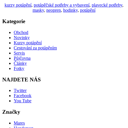
kurzy potápění
,
potápěčské potřeby a vybavení
,
plavecké potřeby
,
masky
,
neopren
,
hodinky
,
potápění
Kategorie
Obchod
Novinky
Kurzy potápění
Cestování za potápěním
Servis
Půjčovna
Články
Fotky
NAJDETE NÁS
Twitter
Facebook
You Tube
Značky
Mares