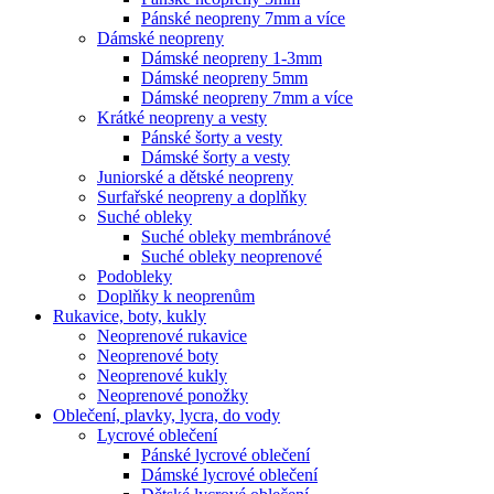
Pánské neopreny 7mm a více
Dámské neopreny
Dámské neopreny 1-3mm
Dámské neopreny 5mm
Dámské neopreny 7mm a více
Krátké neopreny a vesty
Pánské šorty a vesty
Dámské šorty a vesty
Juniorské a dětské neopreny
Surfařské neopreny a doplňky
Suché obleky
Suché obleky membránové
Suché obleky neoprenové
Podobleky
Doplňky k neoprenům
Rukavice, boty, kukly
Neoprenové rukavice
Neoprenové boty
Neoprenové kukly
Neoprenové ponožky
Oblečení, plavky, lycra, do vody
Lycrové oblečení
Pánské lycrové oblečení
Dámské lycrové oblečení