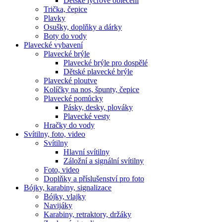
Dětské lycrové oblečení
Trička, čepice
Plavky
Osušky, doplňky a dárky
Boty do vody
Plavecké vybavení
Plavecké brýle
Plavecké brýle pro dospělé
Dětské plavecké brýle
Plavecké ploutve
Kolíčky na nos, špunty, čepice
Plavecké pomůcky
Pásky, desky, plováky
Plavecké vesty
Hračky do vody
Svítilny, foto, video
Svítilny
Hlavní svítilny
Záložní a signální svítilny
Foto, video
Doplňky a příslušenství pro foto
Bójky, karabiny, signalizace
Bójky, vlajky
Navijáky
Karabiny, retraktory, držáky