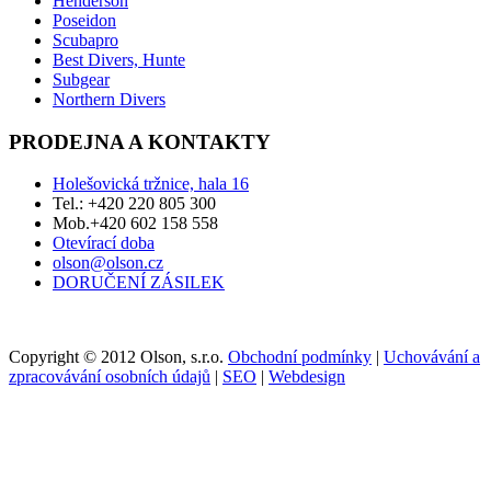
Henderson
Poseidon
Scubapro
Best Divers, Hunte
Subgear
Northern Divers
PRODEJNA A KONTAKTY
Holešovická tržnice, hala 16
Tel.: +420 220 805 300
Mob.+420 602 158 558
Otevírací doba
olson@olson.cz
DORUČENÍ ZÁSILEK
Copyright © 2012 Olson, s.r.o.
Obchodní podmínky
|
Uchovávání a
zpracovávání osobních údajů
|
SEO
|
Webdesign