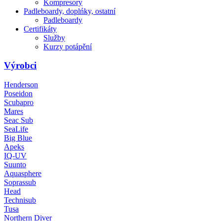
Kompresory
Padleboardy, doplńky, ostatní
Padleboardy
Certifikáty
Služby
Kurzy potápění
Výrobci
Henderson
Poseidon
Scubapro
Mares
Seac Sub
SeaLife
Big Blue
Apeks
IQ-UV
Suunto
Aquasphere
Soprassub
Head
Technisub
Tusa
Northern Diver