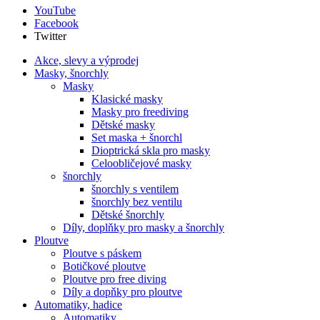
YouTube
Facebook
Twitter
Akce, slevy a výprodej
Masky, šnorchly
Masky
Klasické masky
Masky pro freediving
Dětské masky
Set maska + šnorchl
Dioptrická skla pro masky
Celoobličejové masky
šnorchly
šnorchly s ventilem
šnorchly bez ventilu
Dětské šnorchly
Díly, doplňky pro masky a šnorchly
Ploutve
Ploutve s páskem
Botičkové ploutve
Ploutve pro free diving
Díly a dopňky pro ploutve
Automatiky, hadice
Automatiky