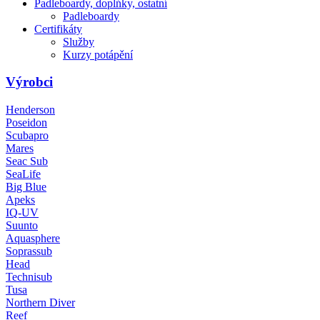
Padleboardy, doplńky, ostatní
Padleboardy
Certifikáty
Služby
Kurzy potápění
Výrobci
Henderson
Poseidon
Scubapro
Mares
Seac Sub
SeaLife
Big Blue
Apeks
IQ-UV
Suunto
Aquasphere
Soprassub
Head
Technisub
Tusa
Northern Diver
Reef