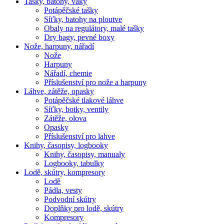
Tašky, batohy, vaky
Potápěčské tašky
Síťky, batohy na ploutve
Obaly na regulátory, malé tašky
Dry bagy, pevné boxy
Nože, harpuny, nářadí
Nože
Harpuny
Nářadí, chemie
Příslušenství pro nože a harpuny
Láhve, zátěže, opasky
Potápěčské tlakové láhve
Síťky, botky, ventily
Zátěže, olova
Opasky
Příslušenství pro lahve
Knihy, časopisy, logbooky
Knihy, časopisy, manualy
Logbooky, tabulky
Lodě, skútry, kompresory
Lodě
Pádla, vesty
Podvodní skútry
Doplňky pro lodě, skútry
Kompresory