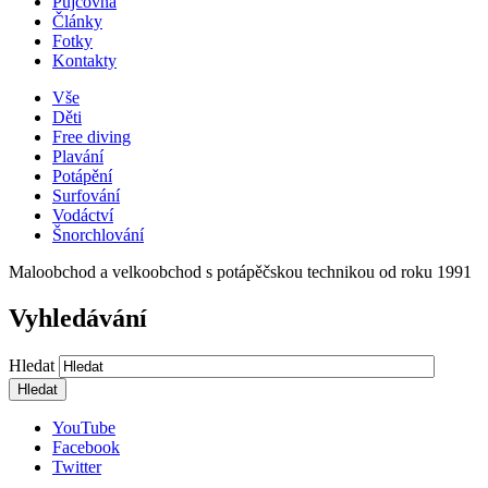
Půjčovna
Články
Fotky
Kontakty
Vše
Děti
Free diving
Plavání
Potápění
Surfování
Vodáctví
Šnorchlování
Maloobchod a velkoobchod s potápěčskou technikou od roku 1991
Vyhledávání
Hledat
YouTube
Facebook
Twitter