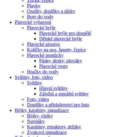
Trička, čepice
Plavky
Osušky, doplňky a dárky
Boty do vody
Plavecké vybavení
Plavecké brýle
Plavecké brýle pro dospělé
Dětské plavecké brýle
Plavecké ploutve
Kolíčky na nos, špunty, čepice
Plavecké pomůcky
Pásky, desky, plováky
Plavecké vesty
Hračky do vody
Svítilny, foto, video
Svítilny
Hlavní svítilny
Záložní a signální svítilny
Foto, video
Doplňky a příslušenství pro foto
Bójky, karabiny, signalizace
Bójky, vlajky
Navijáky
Karabiny, retraktory, držáky
Zvuková signalizace