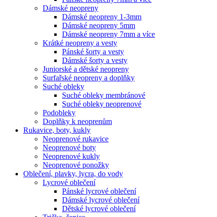
Dámské neopreny
Dámské neopreny 1-3mm
Dámské neopreny 5mm
Dámské neopreny 7mm a více
Krátké neopreny a vesty
Pánské šorty a vesty
Dámské šorty a vesty
Juniorské a dětské neopreny
Surfařské neopreny a doplňky
Suché obleky
Suché obleky membránové
Suché obleky neoprenové
Podobleky
Doplňky k neoprenům
Rukavice, boty, kukly
Neoprenové rukavice
Neoprenové boty
Neoprenové kukly
Neoprenové ponožky
Oblečení, plavky, lycra, do vody
Lycrové oblečení
Pánské lycrové oblečení
Dámské lycrové oblečení
Dětské lycrové oblečení