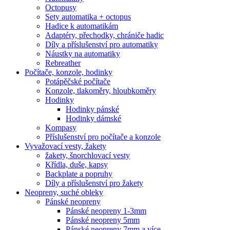
Octopusy
Sety automatika + octopus
Hadice k automatikám
Adaptéry, přechodky, chrániče hadic
Díly a příslušenství pro automatiky
Náustky na automatiky
Rebreather
Počítače, konzole, hodinky
Potápěčské počítače
Konzole, tlakoměry, hloubkoměry
Hodinky
Hodinky pánské
Hodinky dámské
Kompasy
Příslušenství pro počítače a konzole
Vyvažovací vesty, žakety
žakety, šnorchlovací vesty
Křídla, duše, kapsy
Backplate a popruhy
Díly a příslušenství pro žakety
Neopreny, suché obleky
Pánské neopreny
Pánské neopreny 1-3mm
Pánské neopreny 5mm
Pánské neopreny 7mm a více