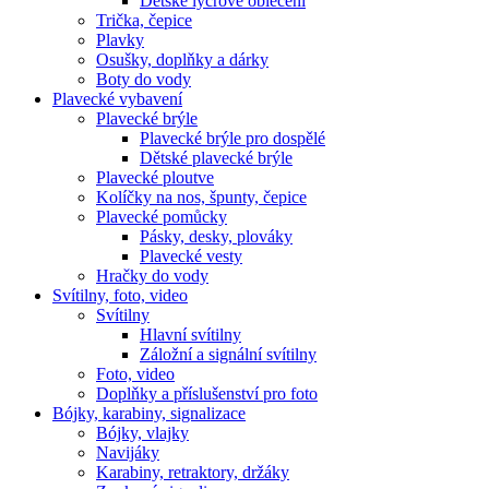
Dětské lycrové oblečení
Trička, čepice
Plavky
Osušky, doplňky a dárky
Boty do vody
Plavecké vybavení
Plavecké brýle
Plavecké brýle pro dospělé
Dětské plavecké brýle
Plavecké ploutve
Kolíčky na nos, špunty, čepice
Plavecké pomůcky
Pásky, desky, plováky
Plavecké vesty
Hračky do vody
Svítilny, foto, video
Svítilny
Hlavní svítilny
Záložní a signální svítilny
Foto, video
Doplňky a příslušenství pro foto
Bójky, karabiny, signalizace
Bójky, vlajky
Navijáky
Karabiny, retraktory, držáky