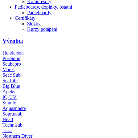
Kompresory
Padleboardy, doplńky, ostatní
Padleboardy
Certifikáty
Služby
Kurzy potápění
Výrobci
Henderson
Poseidon
Scubapro
Mares
Seac Sub
SeaLife
Big Blue
Apeks
IQ-UV
Suunto
Aquasphere
Soprassub
Head
Technisub
Tusa
Northern Diver