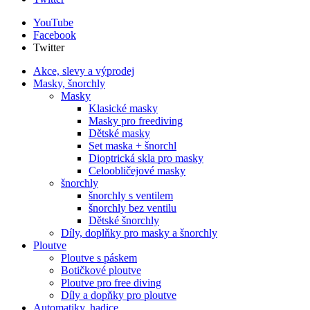
YouTube
Facebook
Twitter
Akce, slevy a výprodej
Masky, šnorchly
Masky
Klasické masky
Masky pro freediving
Dětské masky
Set maska + šnorchl
Dioptrická skla pro masky
Celoobličejové masky
šnorchly
šnorchly s ventilem
šnorchly bez ventilu
Dětské šnorchly
Díly, doplňky pro masky a šnorchly
Ploutve
Ploutve s páskem
Botičkové ploutve
Ploutve pro free diving
Díly a dopňky pro ploutve
Automatiky, hadice