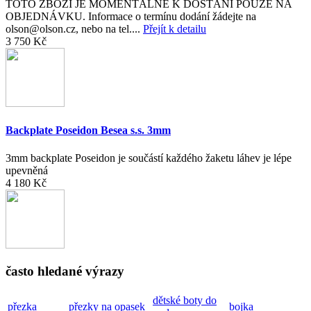
TOTO ZBOŽÍ JE MOMENTÁLNĚ K DOSTÁNÍ POUZE NA
OBJEDNÁVKU. Informace o termínu dodání žádejte na
olson@olson.cz, nebo na tel....
Přejít k detailu
3 750 Kč
Backplate Poseidon Besea s.s. 3mm
3mm backplate Poseidon je součástí každého žaketu láhev je lépe
upevněná
4 180 Kč
často hledané výrazy
dětské boty do
přezka
přezky na opasek
bojka