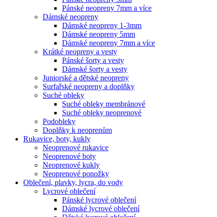
Pánské neopreny 7mm a více
Dámské neopreny
Dámské neopreny 1-3mm
Dámské neopreny 5mm
Dámské neopreny 7mm a více
Krátké neopreny a vesty
Pánské šorty a vesty
Dámské šorty a vesty
Juniorské a dětské neopreny
Surfařské neopreny a doplňky
Suché obleky
Suché obleky membránové
Suché obleky neoprenové
Podobleky
Doplňky k neoprenům
Rukavice, boty, kukly
Neoprenové rukavice
Neoprenové boty
Neoprenové kukly
Neoprenové ponožky
Oblečení, plavky, lycra, do vody
Lycrové oblečení
Pánské lycrové oblečení
Dámské lycrové oblečení