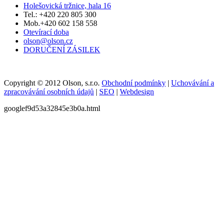
Holešovická tržnice, hala 16
Tel.: +420 220 805 300
Mob.+420 602 158 558
Otevírací doba
olson@olson.cz
DORUČENÍ ZÁSILEK
Copyright © 2012 Olson, s.r.o.
Obchodní podmínky
|
Uchovávání a
zpracovávání osobních údajů
|
SEO
|
Webdesign
googlef9d53a32845e3b0a.html