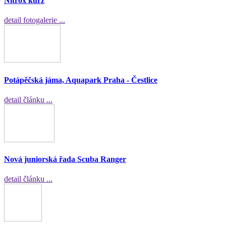
Nitrox kurz
detail fotogalerie ...
Potápěčská jáma, Aquapark Praha - Čestlice
detail článku ...
Nová juniorská řada Scuba Ranger
detail článku ...