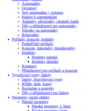
Automatiky
Octopusy
Sety automatika + octopus
Hadice k automatikám
Adaptéry, přechodky, chrániče hadic
Díly a příslušenství pro automatiky
Náustky na automatiky
Rebreather
Počítače, konzole, hodinky
Potápěčské počítače
Konzole, tlakoměry, hloubkoměry
Hodinky
Hodinky pánské
Hodinky dámské
Kompasy
Příslušenství pro počítače a konzole
Vyvažovací vesty, žakety
žakety, šnorchlovací vesty
Křídla, duše, kapsy
Backplate a popruhy
Díly a příslušenství pro žakety
Neopreny, suché obleky
Pánské neopreny
Pánské neopreny 1-3mm
Pánské neopreny 5mm