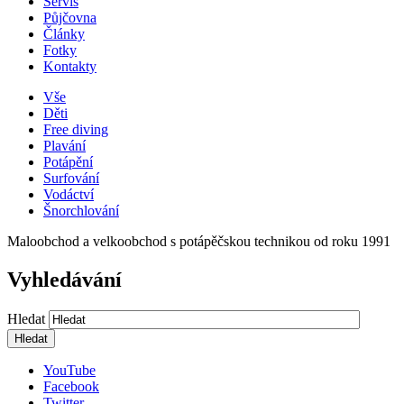
Servis
Půjčovna
Články
Fotky
Kontakty
Vše
Děti
Free diving
Plavání
Potápění
Surfování
Vodáctví
Šnorchlování
Maloobchod a velkoobchod s potápěčskou technikou od roku 1991
Vyhledávání
Hledat
YouTube
Facebook
Twitter