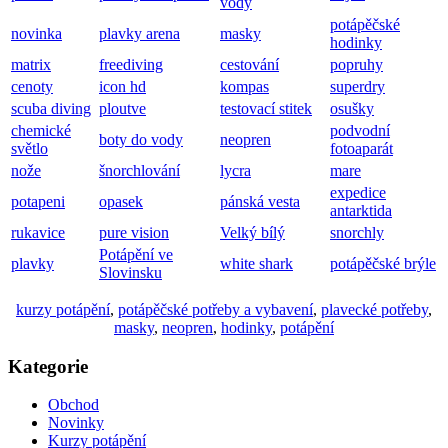
vody
potápěčské
novinka
plavky arena
masky
hodinky
matrix
freediving
cestování
popruhy
cenoty
icon hd
kompas
superdry
scuba diving
ploutve
testovací stitek
osušky
chemické
podvodní
boty do vody
neopren
světlo
fotoaparát
nože
šnorchlování
lycra
mare
expedice
potapeni
opasek
pánská vesta
antarktida
rukavice
pure vision
Velký bílý
snorchly
Potápění ve
plavky
white shark
potápěčské brýle
Slovinsku
kurzy potápění
,
potápěčské potřeby a vybavení
,
plavecké potřeby
,
masky
,
neopren
,
hodinky
,
potápění
Kategorie
Obchod
Novinky
Kurzy potápění