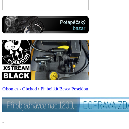
Olson.cz
›
Obchod
›
Pinboltkit Besea Poseidon
-