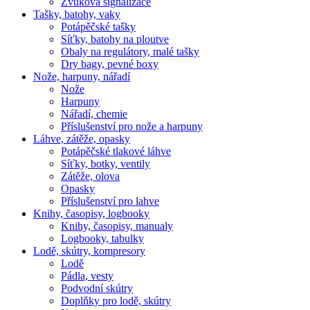
Zvuková signalizace
Tašky, batohy, vaky
Potápěčské tašky
Síťky, batohy na ploutve
Obaly na regulátory, malé tašky
Dry bagy, pevné boxy
Nože, harpuny, nářadí
Nože
Harpuny
Nářadí, chemie
Příslušenství pro nože a harpuny
Láhve, zátěže, opasky
Potápěčské tlakové láhve
Síťky, botky, ventily
Zátěže, olova
Opasky
Příslušenství pro lahve
Knihy, časopisy, logbooky
Knihy, časopisy, manualy
Logbooky, tabulky
Lodě, skútry, kompresory
Lodě
Pádla, vesty
Podvodní skútry
Doplňky pro lodě, skútry