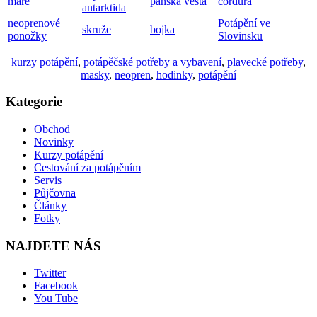
mare
pánská vesta
cordura
antarktida
neoprenové
Potápění ve
skruže
bojka
ponožky
Slovinsku
kurzy potápění
,
potápěčské potřeby a vybavení
,
plavecké potřeby
,
masky
,
neopren
,
hodinky
,
potápění
Kategorie
Obchod
Novinky
Kurzy potápění
Cestování za potápěním
Servis
Půjčovna
Články
Fotky
NAJDETE NÁS
Twitter
Facebook
You Tube