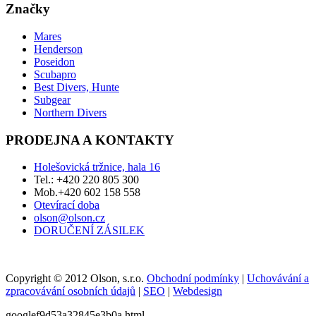
Značky
Mares
Henderson
Poseidon
Scubapro
Best Divers, Hunte
Subgear
Northern Divers
PRODEJNA A KONTAKTY
Holešovická tržnice, hala 16
Tel.: +420 220 805 300
Mob.+420 602 158 558
Otevírací doba
olson@olson.cz
DORUČENÍ ZÁSILEK
Copyright © 2012 Olson, s.r.o.
Obchodní podmínky
|
Uchovávání a
zpracovávání osobních údajů
|
SEO
|
Webdesign
googlef9d53a32845e3b0a.html