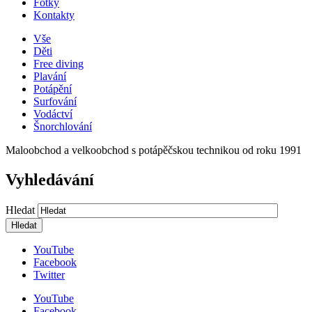
Fotky
Kontakty
Vše
Děti
Free diving
Plavání
Potápění
Surfování
Vodáctví
Šnorchlování
Maloobchod a velkoobchod s potápěčskou technikou od roku 1991
Vyhledávání
Hledat
YouTube
Facebook
Twitter
YouTube
Facebook