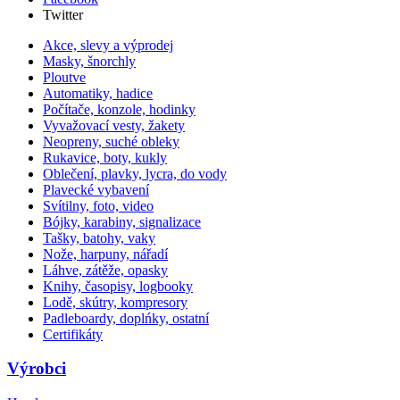
Twitter
Akce, slevy a výprodej
Masky, šnorchly
Ploutve
Automatiky, hadice
Počítače, konzole, hodinky
Vyvažovací vesty, žakety
Neopreny, suché obleky
Rukavice, boty, kukly
Oblečení, plavky, lycra, do vody
Plavecké vybavení
Svítilny, foto, video
Bójky, karabiny, signalizace
Tašky, batohy, vaky
Nože, harpuny, nářadí
Láhve, zátěže, opasky
Knihy, časopisy, logbooky
Lodě, skútry, kompresory
Padleboardy, doplńky, ostatní
Certifikáty
Výrobci