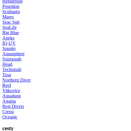
Henderson
Poseidon
Scubapro
Mares
Seac Sub
SeaLife
Big Blue
Apeks
IQ-UV
Suunto
Aquasphere
Soprassub
Head
Technisub
Tusa
Northern Diver
Reef
Vitkovice
Aqualung
Agama
Best Divers
Cressi
Oceanic
cesty