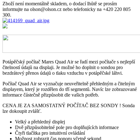
Zboží není momentálně skladem, o dodací lhůtě se prosím
informujte na olson@olson.cz nebo telefonicky na +420 220 805
300.
Potápěčský počítač Mares Quad Air se řadí mezi počítače s nejlepší
čitelností údajů na displaji. Je možné ho doplnit o sondou pro
bezdrátový přenos údajů o tlaku vzduchu v potápěčské láhvi.
Počítač Quad Air se vyznačuje neuveřitelně přehledným a čitelným
displayem, který je rozdělen do tří segmentů. Navíc lze zobrazované
informace částečně přizpůsobit dle vašich potřeb.
CENA JE ZA SAMOSTATNÝ POČÍTAČ BEZ SONDY ! Sonda
lze dokoupit zvlášť.
Velký a přehledný displej
Dvě přizpůsobitelné pole pro doplňujících informace
Čtyři tlačítka pro intuitivní ovládání
Možnost zobrazit čas ponoru včetně sekund