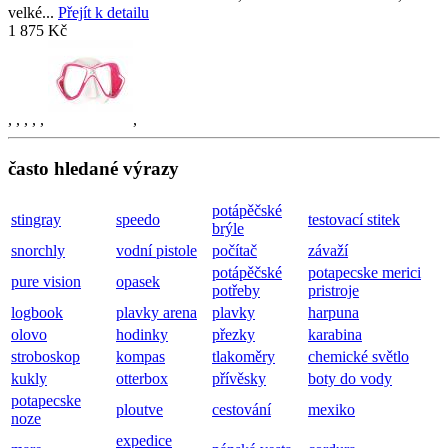
velké...
Přejít k detailu
1 875 Kč
,
,
,
,
,
,
často hledané výrazy
potápěčské
stingray
speedo
testovací stitek
brýle
snorchly
vodní pistole
počítač
závaží
potápěčské
potapecske merici
pure vision
opasek
potřeby
pristroje
logbook
plavky arena
plavky
harpuna
olovo
hodinky
přezky
karabina
stroboskop
kompas
tlakoměry
chemické světlo
kukly
otterbox
přívěsky
boty do vody
potapecske
ploutve
cestování
mexiko
noze
expedice