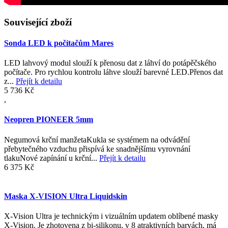
Související zboží
Sonda LED k počítačům Mares
LED lahvový modul slouží k přenosu dat z láhví do potápěčského
počítače. Pro rychlou kontrolu láhve slouží barevné LED.Přenos dat
z...
Přejít k detailu
5 736 Kč
,
Neopren PIONEER 5mm
Negumová krční manžetaKukla se systémem na odvádění
přebytečného vzduchu přispívá ke snadnějšímu vyrovnání
tlakuNové zapínání u krční...
Přejít k detailu
6 375 Kč
Maska X-VISION Ultra Liquidskin
X-Vision Ultra je technickým i vizuálním updatem oblíbené masky
X-Vision. Je zhotovena z bi-silikonu, v 8 atraktivních barvách, má