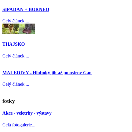
SIPADAN + BORNEO
Celý článek ...
THAJSKO
Celý článek ...
MALEDIVY - Hluboký jih až po ostrov Gan
Celý článek ...
fotky
Akce - veletrhy - výstavy
Celá fotogalerie...