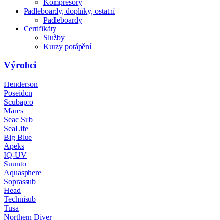
Kompresory
Padleboardy, doplńky, ostatní
Padleboardy
Certifikáty
Služby
Kurzy potápění
Výrobci
Henderson
Poseidon
Scubapro
Mares
Seac Sub
SeaLife
Big Blue
Apeks
IQ-UV
Suunto
Aquasphere
Soprassub
Head
Technisub
Tusa
Northern Diver