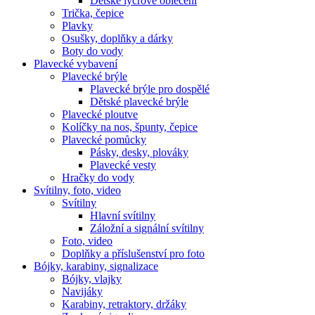
Dětské lycrové oblečení
Trička, čepice
Plavky
Osušky, doplňky a dárky
Boty do vody
Plavecké vybavení
Plavecké brýle
Plavecké brýle pro dospělé
Dětské plavecké brýle
Plavecké ploutve
Kolíčky na nos, špunty, čepice
Plavecké pomůcky
Pásky, desky, plováky
Plavecké vesty
Hračky do vody
Svítilny, foto, video
Svítilny
Hlavní svítilny
Záložní a signální svítilny
Foto, video
Doplňky a příslušenství pro foto
Bójky, karabiny, signalizace
Bójky, vlajky
Navijáky
Karabiny, retraktory, držáky