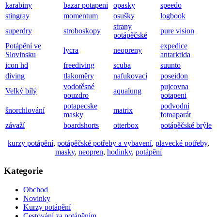
karabiny
bazar potapeni
opasky
speedo
stingray
momentum
osušky
logbook
strany
superdry
stroboskopy
pure vision
potápěčské
Potápění ve
expedice
lycra
neopreny
Slovinsku
antarktida
icon hd
freediving
scuba
suunto
diving
tlakoměry
nafukovací
poseidon
vodotěsné
pujcovna
Velký bílý
aqualung
pouzdro
potapeni
potapecske
podvodní
šnorchlování
matrix
masky
fotoaparát
závaží
boardshorts
otterbox
potápěčské brýle
kurzy potápění
,
potápěčské potřeby a vybavení
,
plavecké potřeby
,
masky
,
neopren
,
hodinky
,
potápění
Kategorie
Obchod
Novinky
Kurzy potápění
Cestování za potápěním