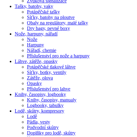
Zvuková signalizace
Tašky, batohy, vaky
Potápěčské tašky
Síťky, batohy na ploutve
Obaly na regulátory, malé tašky
Dry bagy, pevné boxy
Nože, harpuny, nářadí
Nože
Harpuny
Nářadí, chemie
Příslušenství pro nože a harpuny
Láhve, zátěže, opasky
Potápěčské tlakové láhve
Síťky, botky, ventily
Zátěže, olova
Opasky
Příslušenství pro lahve
Knihy, časopisy, logbooky
Knihy, časopisy, manualy
Logbooky, tabulky
Lodě, skútry, kompresory
Lodě
Pádla, vesty
Podvodní skútry
Doplňky pro lodě, skútry