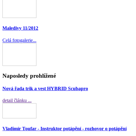
Maledivy 11/2012
Celá fotogalerie...
Naposledy prohlížené
Nová řada trik a vest HYBRID Scubapro
detail článku ...
Vladimír Toufar - Instruktor potápění - rozhovor o potápění