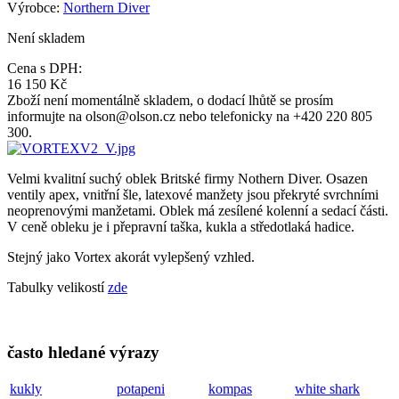
Výrobce:
Northern Diver
Není skladem
Cena s DPH:
16 150 Kč
Zboží není momentálně skladem, o dodací lhůtě se prosím
informujte na olson@olson.cz nebo telefonicky na +420 220 805
300.
Velmi kvalitní suchý oblek Britské firmy Nothern Diver. Osazen
ventily apex, vnitřní šle, latexové manžety jsou překryté svrchními
neoprenovými manžetami. Oblek má zesílené kolenní a sedací části.
V ceně obleku je i přepravní taška, kukla a středotlaká hadice.
Stejný jako Vortex akorát vylepšený vzhled.
Tabulky velikostí
zde
často hledané výrazy
kukly
potapeni
kompas
white shark