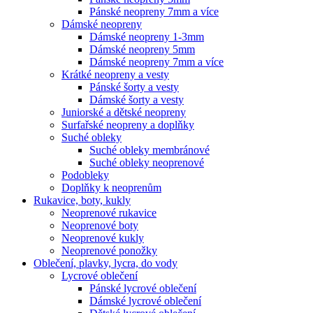
Pánské neopreny 7mm a více
Dámské neopreny
Dámské neopreny 1-3mm
Dámské neopreny 5mm
Dámské neopreny 7mm a více
Krátké neopreny a vesty
Pánské šorty a vesty
Dámské šorty a vesty
Juniorské a dětské neopreny
Surfařské neopreny a doplňky
Suché obleky
Suché obleky membránové
Suché obleky neoprenové
Podobleky
Doplňky k neoprenům
Rukavice, boty, kukly
Neoprenové rukavice
Neoprenové boty
Neoprenové kukly
Neoprenové ponožky
Oblečení, plavky, lycra, do vody
Lycrové oblečení
Pánské lycrové oblečení
Dámské lycrové oblečení