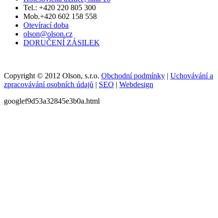
Tel.: +420 220 805 300
Mob.+420 602 158 558
Otevírací doba
olson@olson.cz
DORUČENÍ ZÁSILEK
Copyright © 2012 Olson, s.r.o.
Obchodní podmínky
|
Uchovávání a
zpracovávání osobních údajů
|
SEO
|
Webdesign
googlef9d53a32845e3b0a.html