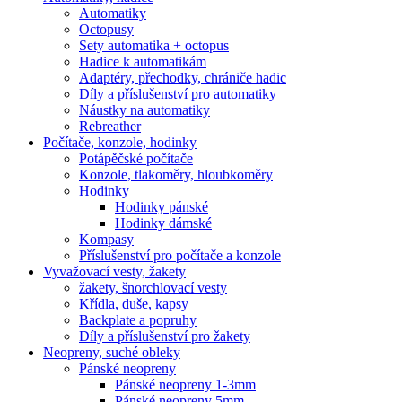
Automatiky
Octopusy
Sety automatika + octopus
Hadice k automatikám
Adaptéry, přechodky, chrániče hadic
Díly a příslušenství pro automatiky
Náustky na automatiky
Rebreather
Počítače, konzole, hodinky
Potápěčské počítače
Konzole, tlakoměry, hloubkoměry
Hodinky
Hodinky pánské
Hodinky dámské
Kompasy
Příslušenství pro počítače a konzole
Vyvažovací vesty, žakety
žakety, šnorchlovací vesty
Křídla, duše, kapsy
Backplate a popruhy
Díly a příslušenství pro žakety
Neopreny, suché obleky
Pánské neopreny
Pánské neopreny 1-3mm
Pánské neopreny 5mm