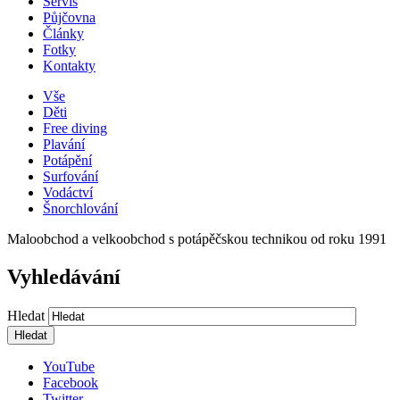
Servis
Půjčovna
Články
Fotky
Kontakty
Vše
Děti
Free diving
Plavání
Potápění
Surfování
Vodáctví
Šnorchlování
Maloobchod a velkoobchod s potápěčskou technikou od roku 1991
Vyhledávání
Hledat
YouTube
Facebook
Twitter