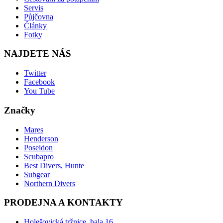
Servis
Půjčovna
Články
Fotky
NAJDETE NÁS
Twitter
Facebook
You Tube
Značky
Mares
Henderson
Poseidon
Scubapro
Best Divers, Hunte
Subgear
Northern Divers
PRODEJNA A KONTAKTY
Holešovická tržnice, hala 16