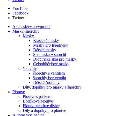
YouTube
Facebook
Twitter
Akce, slevy a výprodej
Masky, šnorchly
Masky
Klasické masky
Masky pro freediving
Dětské masky
Set maska + šnorchl
Dioptrická skla pro masky
Celoobličejové masky
šnorchly
šnorchly s ventilem
šnorchly bez ventilu
Dětské šnorchly
Díly, doplňky pro masky a šnorchly
Ploutve
Ploutve s páskem
Botičkové ploutve
Ploutve pro free diving
Díly a dopňky pro ploutve
Automatiky, hadice